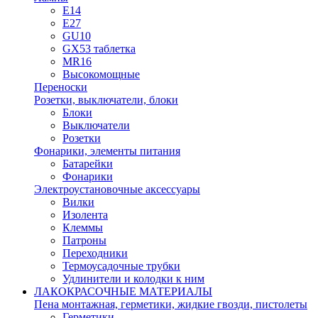
E14
E27
GU10
GX53 таблетка
MR16
Высокомощные
Переноски
Розетки, выключатели, блоки
Блоки
Выключатели
Розетки
Фонарики, элементы питания
Батарейки
Фонарики
Электроустановочные аксессуары
Вилки
Изолента
Клеммы
Патроны
Переходники
Термоусадочные трубки
Удлинители и колодки к ним
ЛАКОКРАСОЧНЫЕ МАТЕРИАЛЫ
Пена монтажная, герметики, жидкие гвозди, пистолеты
Герметики