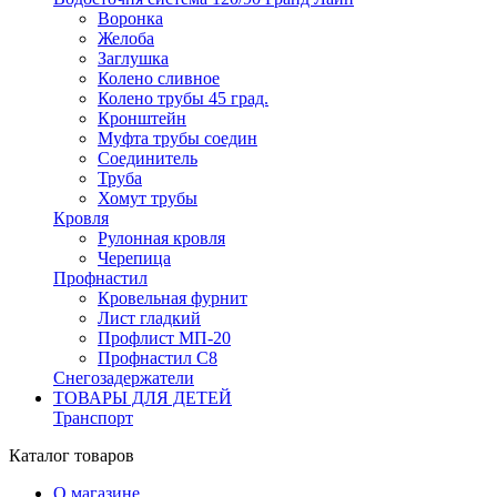
Воронка
Желоба
Заглушка
Колено сливное
Колено трубы 45 град.
Кронштейн
Муфта трубы соедин
Соединитель
Труба
Хомут трубы
Кровля
Рулонная кровля
Черепица
Профнастил
Кровельная фурнит
Лист гладкий
Профлист МП-20
Профнастил С8
Снегозадержатели
ТОВАРЫ ДЛЯ ДЕТЕЙ
Транспорт
Каталог товаров
О магазине