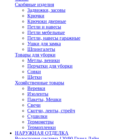
Скобяные изделия
Задвижки, засовы
Крючки
Крючоки дверные
Петли и навесы
Петли мебельные
Петли, навесы гаражные
Ушки для замка
Шпингалеты
Товары для уборки
Метлы, веники
Перчатки для уборки
Совки
Щетки
Хозяйственные товары
Веревки
Изоленты
Пакеты, Мешки
Свечи
Скотчи, ленты, стрейч
Сушилки
Термометры
Термопленки
НАРУЖНАЯ ОТДЕЛКА
Водосточня система 120/90 Гранд Лайн