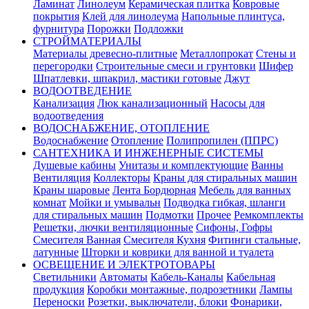
Ламинат
Линолеум
Керамическая плитка
Ковровые
покрытия
Клей для линолеума
Напольные плинтуса,
фурнитура
Порожки
Подложки
СТРОЙМАТЕРИАЛЫ
Материалы древесно-плитные
Металлопрокат
Стены и
перегородки
Строительные смеси и грунтовки
Шифер
Шпатлевки, шпакрил, мастики готовые
Джут
ВОДООТВЕДЕНИЕ
Канализация
Люк канализационный
Насосы для
водоотведения
ВОДОСНАБЖЕНИЕ, ОТОПЛЕНИЕ
Водоснабжение
Отопление
Полипропилен (ППРС)
САНТЕХНИКА И ИНЖЕНЕРНЫЕ СИСТЕМЫ
Душевые кабины
Унитазы и комплектующие
Ванны
Вентиляция
Коллекторы
Краны для стиральных машин
Краны шаровые
Лента Бордюрная
Мебель для ванных
комнат
Мойки и умывальн
Подводка гибкая, шланги
для стиральных машин
Подмотки
Прочее
Ремкомплекты
Решетки, лючки вентиляционные
Сифоны, Гофры
Смесителя Ванная
Смесителя Кухня
Фитинги стальные,
латунные
Шторки и коврики для ванной и туалета
ОСВЕЩЕНИЕ И ЭЛЕКТРОТОВАРЫ
Светильники
Автоматы
Кабель-Каналы
Кабельная
продукция
Коробки монтажные, подрозетники
Лампы
Переноски
Розетки, выключатели, блоки
Фонарики,