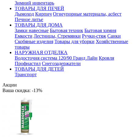
Зимний инвентарь
ТОВАРЫ ДЛЯ ПЕЧЕЙ
Дымоход
Кирпич
Огнеупорные материалы, асбест
Печное литье
ТОВАРЫ ДЛЯ ДОМА
Замки навесные
Бытовая техник
Бытовая химия
Емкости
Лестницы, Стремянки
Ручки-стяж
Санки
Скобяные изделия
Товары для уборки
Хозяйственные
товары
НАРУЖНАЯ ОТДЕЛКА
Водосточня система 120/90 Гранд Лайн
Кровля
Профнастил
Снегозадержатели
ТОВАРЫ ДЛЯ ДЕТЕЙ
Транспорт
Акции
Ваша скидка: -13%