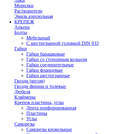
Лаки
Морилки
Растворители
Эмаль аэрозольная
КРЕПЕЖ
Анкера
Болты
Мебельный
С шестигранной головкой DIN 933
Гайки
Гайки барашковые
Гайки со стопорным кольцом
Гайки соединительные
Гайки фланцевые
Гайки шестигранные
Гвозди (весом)
Гвозди финиш и толевые
Дюбеля
Кляймеры
Крепеж пластины, углы
Лента перфорированная
Пластины
Углы
Саморезы
Саморезы кровельные