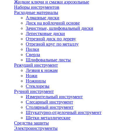
Жидкие ключи и смазки аэрозольные
Наборы инструментов
Расходные материалы
Алмазные диски
Диск на войлочной основе
Зачистные, шлифовальный диски
Лепестковые диски
Отрезной диск по дереву
Отрезной круг по металлу
Пилки
Сверла
Шлифовальные листы
Режущий инструмент
Лезвия к ножам
Ножи
Ножницы
Стеклорезы
Ручной инструмент
Измерительный инструмент
Слесарный инструмент
Столярный инструмент
Штукатурно-отделочный инструмент
Щетки металлические
Средства защиты
Электроинструменты