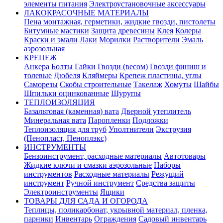
элементы питания
Электроустановочные аксессуары
ЛАКОКРАСОЧНЫЕ МАТЕРИАЛЫ
Пена монтажная, герметики, жидкие гвозди, пистолеты
Битумные мастики
Защита древесины
Клея
Колеры
Краски и эмали
Лаки
Морилки
Растворители
Эмаль
аэрозольная
КРЕПЕЖ
Анкера
Болты
Гайки
Гвозди (весом)
Гвозди финиш и
толевые
Дюбеля
Кляймеры
Крепеж пластины, углы
Саморезы
Скобы строительные
Такелаж
Хомуты
Шайбы
Шпильки оцинкованные
Шурупы
ТЕПЛОИЗОЛЯЦИЯ
Базальтовая (каменная) вата
Дверной утеплитель
Минеральная вата
Паропленки
Подложки
Теплоизоляция для труб
Уполтнители
Экструзия
(Пенопласт, Пеноплэкс)
ИНСТРУМЕНТЫ
Бензоинструмент, расходные материалы
Автотовары
Жидкие ключи и смазки аэрозольные
Наборы
инструментов
Расходные материалы
Режущий
инструмент
Ручной инструмент
Средства защиты
Электроинструменты
Ящики
ТОВАРЫ ДЛЯ САДА И ОГОРОДА
Теплицы, поликарбонат, укрывной материал, пленка,
парники
Инвентарь
Ограждения
Садовый инвентарь