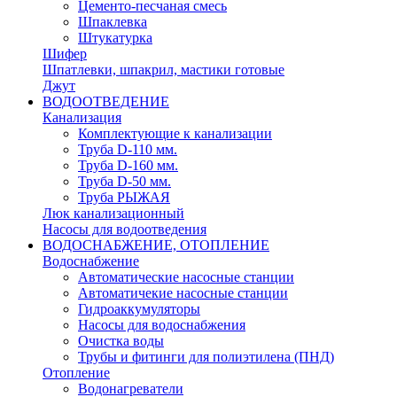
Цементо-песчаная смесь
Шпаклевка
Штукатурка
Шифер
Шпатлевки, шпакрил, мастики готовые
Джут
ВОДООТВЕДЕНИЕ
Канализация
Комплектующие к канализации
Труба D-110 мм.
Труба D-160 мм.
Труба D-50 мм.
Труба РЫЖАЯ
Люк канализационный
Насосы для водоотведения
ВОДОСНАБЖЕНИЕ, ОТОПЛЕНИЕ
Водоснабжение
Автоматичеcкие насосные станции
Автоматичекие насосные станции
Гидроаккумуляторы
Насосы для водоснабжения
Очистка воды
Трубы и фитинги для полиэтилена (ПНД)
Отопление
Водонагреватели