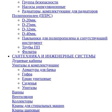
Группа безопасности
Насосы циркуляционные
Радиаторы, комплектующие для радиаторов
Полипропилен (ППРС)
D-20мм.
D-25мм.
D-32мм.
D-40мм.
Паяльники для полипропилена и сопутствующий
инструмент
Трубы ПП
Фильтра
САНТЕХНИКА И ИНЖЕНЕРНЫЕ СИСТЕМЫ
Душевые кабины
Унитазы и комплектующие
Арматура для бачка
Гофра
Ерши унитазные
Сиденья
Унитазы
Ванны
Вентиляция
Коллекторы
Краны для стиральных машин
Краны шаровые