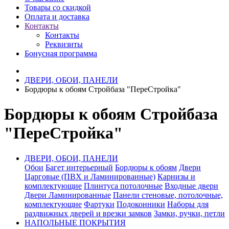
Товары со скидкой
Оплата и доставка
Контакты
Контакты
Реквизиты
Бонусная программа
ДВЕРИ, ОБОИ, ПАНЕЛИ
Бордюры к обоям Стройбаза "ПереСтройка"
Бордюры к обоям Стройбаза
"ПереСтройка"
ДВЕРИ, ОБОИ, ПАНЕЛИ
Обои
Багет интерьерный
Бордюры к обоям
Двери
Царговые (ПВХ и Ламинированные)
Карнизы и
комплектующие
Плинтуса потолочные
Входные двери
Двери Ламинированные
Панели стеновые, потолочные,
комплектующие
Фартуки
Подоконники
Наборы для
раздвижных дверей и врезки замков
Замки, ручки, петли
НАПОЛЬНЫЕ ПОКРЫТИЯ