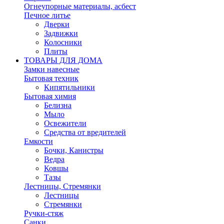
Огнеупорные материалы, асбест
Печное литье
Дверки
Задвижки
Колосники
Плиты
ТОВАРЫ ДЛЯ ДОМА
Замки навесные
Бытовая техник
Кипятильники
Бытовая химия
Белизна
Мыло
Освежители
Средства от вредителей
Емкости
Бочки, Канистры
Ведра
Ковшы
Тазы
Лестницы, Стремянки
Лестницы
Стремянки
Ручки-стяж
Санки