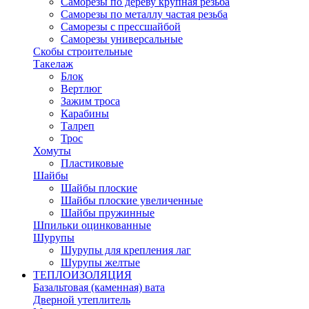
Саморезы по дереву крупная резьба
Саморезы по металлу частая резьба
Саморезы с прессшайбой
Саморезы универсальные
Скобы строительные
Такелаж
Блок
Вертлюг
Зажим троса
Карабины
Талреп
Трос
Хомуты
Пластиковые
Шайбы
Шайбы плоские
Шайбы плоские увеличенные
Шайбы пружинные
Шпильки оцинкованные
Шурупы
Шурупы для крепления лаг
Шурупы желтые
ТЕПЛОИЗОЛЯЦИЯ
Базальтовая (каменная) вата
Дверной утеплитель