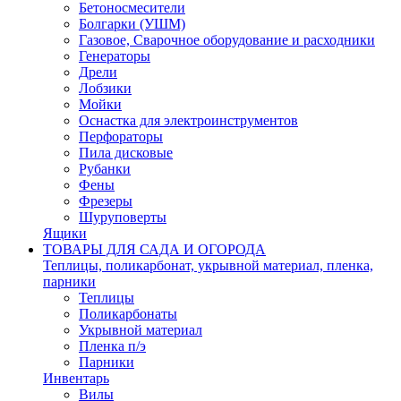
Бетоносмесители
Болгарки (УШМ)
Газовое, Сварочное оборудование и расходники
Генераторы
Дрели
Лобзики
Мойки
Оснастка для электроинструментов
Перфораторы
Пила дисковые
Рубанки
Фены
Фрезеры
Шуруповерты
Ящики
ТОВАРЫ ДЛЯ САДА И ОГОРОДА
Теплицы, поликарбонат, укрывной материал, пленка,
парники
Теплицы
Поликарбонаты
Укрывной материал
Пленка п/э
Парники
Инвентарь
Вилы