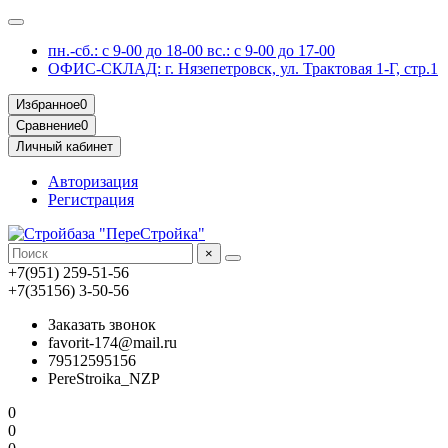
пн.-сб.: с 9-00 до 18-00 вс.: с 9-00 до 17-00
ОФИС-СКЛАД: г. Нязепетровск, ул. Трактовая 1-Г, стр.1
Избранное
0
Сравнение
0
Личный кабинет
Авторизация
Регистрация
×
+7(951) 259-51-56
+7(35156) 3-50-56
Заказать звонок
favorit-174@mail.ru
79512595156
PereStroika_NZP
0
0