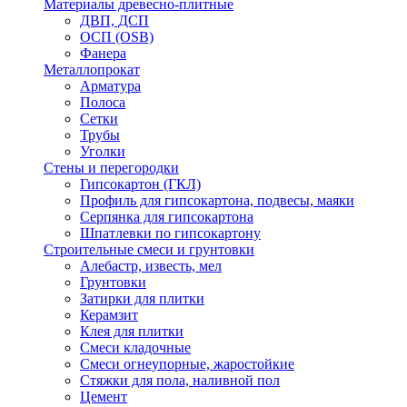
Материалы древесно-плитные
ДВП, ДСП
ОСП (OSB)
Фанера
Металлопрокат
Арматура
Полоса
Сетки
Трубы
Уголки
Стены и перегородки
Гипсокартон (ГКЛ)
Профиль для гипсокартона, подвесы, маяки
Серпянка для гипсокартона
Шпатлевки по гипсокартону
Строительные смеси и грунтовки
Алебастр, известь, мел
Грунтовки
Затирки для плитки
Керамзит
Клея для плитки
Смеси кладочные
Смеси огнеупорные, жаростойкие
Стяжки для пола, наливной пол
Цемент