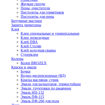
Жидкие гвозди
Пены, очистители
Пистолеты для герметиков
Пистолеты для пены
Битумные мастики
Защита древесины
Клея
Клеи специальные и универсальные
Клеи эпоксидные
Клей ПВА
Клей Столяр
Клей холодная сварка
Суперклеи
Колеры
Колер BROZEX
Краски и эмали
Бочки
Водно-дисперсионные (ВД)
Краска масляная, сурик
Эмали для радиаторов, термостойкие
Эмали, грунтовки по ржавчине
Эмаль НЦ-132
Эмаль ПФ-115
Эмаль ПФ-266 для пола