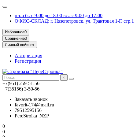
пн.-сб.: с 9-00 до 18-00 вс.: с 9-00 до 17-00
ОФИС-СКЛАД: г. Нязепетровск, ул. Трактовая 1-Г, стр.1
Избранное
0
Сравнение
0
Личный кабинет
Авторизация
Регистрация
×
+7(951) 259-51-56
+7(35156) 3-50-56
Заказать звонок
favorit-174@mail.ru
79512595156
PereStroika_NZP
0
0