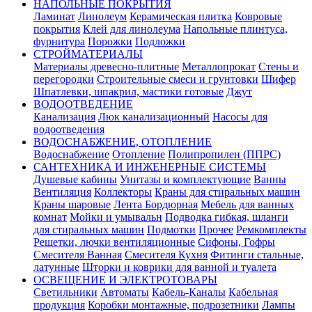
НАПОЛЬНЫЕ ПОКРЫТИЯ
Ламинат
Линолеум
Керамическая плитка
Ковровые
покрытия
Клей для линолеума
Напольные плинтуса,
фурнитура
Порожки
Подложки
СТРОЙМАТЕРИАЛЫ
Материалы древесно-плитные
Металлопрокат
Стены и
перегородки
Строительные смеси и грунтовки
Шифер
Шпатлевки, шпакрил, мастики готовые
Джут
ВОДООТВЕДЕНИЕ
Канализация
Люк канализационный
Насосы для
водоотведения
ВОДОСНАБЖЕНИЕ, ОТОПЛЕНИЕ
Водоснабжение
Отопление
Полипропилен (ППРС)
САНТЕХНИКА И ИНЖЕНЕРНЫЕ СИСТЕМЫ
Душевые кабины
Унитазы и комплектующие
Ванны
Вентиляция
Коллекторы
Краны для стиральных машин
Краны шаровые
Лента Бордюрная
Мебель для ванных
комнат
Мойки и умывальн
Подводка гибкая, шланги
для стиральных машин
Подмотки
Прочее
Ремкомплекты
Решетки, лючки вентиляционные
Сифоны, Гофры
Смесителя Ванная
Смесителя Кухня
Фитинги стальные,
латунные
Шторки и коврики для ванной и туалета
ОСВЕЩЕНИЕ И ЭЛЕКТРОТОВАРЫ
Светильники
Автоматы
Кабель-Каналы
Кабельная
продукция
Коробки монтажные, подрозетники
Лампы