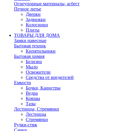
Огнеупорные материалы, асбест
Печное литье
Дверки
Задвижки
Колосники
Плиты
ТОВАРЫ ДЛЯ ДОМА
Замки навесные
Бытовая техник
Кипятильники
Бытовая химия
Белизна
Мыло
Освежители
Средства от вредителей
Емкости
Бочки, Канистры
Ведра
Ковшы
Тазы
Лестницы, Стремянки
Лестницы
Стремянки
Ручки-стяж
Санки