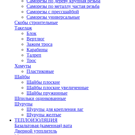
Саморезы по дереву крупная резьба
Саморезы по металлу частая резьба
Саморезы с прессшайбой
Саморезы универсальные
Скобы строительные
Такелаж
Блок
Вертлюг
Зажим троса
Карабины
Талреп
Трос
Хомуты
Пластиковые
Шайбы
Шайбы плоские
Шайбы плоские увеличенные
Шайбы пружинные
Шпильки оцинкованные
Шурупы
Шурупы для крепления лаг
Шурупы желтые
ТЕПЛОИЗОЛЯЦИЯ
Базальтовая (каменная) вата
Дверной утеплитель