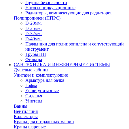
Группа безопасности
Насосы циркуляционные
Радиаторы, комплектующие для радиаторов
Полипропилен (ППРС)
D-20мм.
D-25мм.
D-32мм.
D-40мм.
Паяльники для полипропилена и сопутствующий
инструмент
Трубы ПП
Фильтра
САНТЕХНИКА И ИНЖЕНЕРНЫЕ СИСТЕМЫ
Душевые кабины
Унитазы и комплектующие
Арматура для бачка
Гофра
Ерши унитазные
Сиденья
Унитазы
Ванны
Вентиляция
Коллекторы
Краны для стиральных машин
Краны шаровые