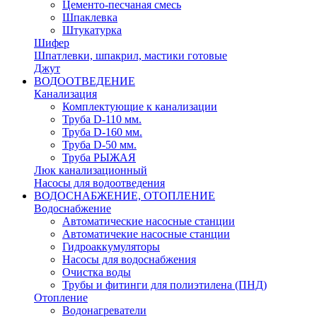
Цементо-песчаная смесь
Шпаклевка
Штукатурка
Шифер
Шпатлевки, шпакрил, мастики готовые
Джут
ВОДООТВЕДЕНИЕ
Канализация
Комплектующие к канализации
Труба D-110 мм.
Труба D-160 мм.
Труба D-50 мм.
Труба РЫЖАЯ
Люк канализационный
Насосы для водоотведения
ВОДОСНАБЖЕНИЕ, ОТОПЛЕНИЕ
Водоснабжение
Автоматичеcкие насосные станции
Автоматичекие насосные станции
Гидроаккумуляторы
Насосы для водоснабжения
Очистка воды
Трубы и фитинги для полиэтилена (ПНД)
Отопление
Водонагреватели