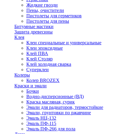
Жидкие гвозди
Пены, очистители
Пистолеты для герметиков
Пистолеты для пены
Битумные мастики
Защита древесины
Клея
Клеи специальные и универсальные
Клеи эпоксидные
Клей ПВА
Клей Столяр
Клей холодная сварка
Суперклеи
Колеры
Колер BROZEX
Краски и эмали
Бочки
Водно-дисперсионные (ВД)
Краска масляная, сурик
Эмали для радиаторов, термостойкие
Эмали, грунтовки по ржавчине
Эмаль НЦ-132
Эмаль ПФ-115
Эмаль ПФ-266 для пола