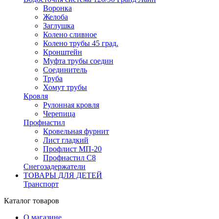
Воронка
Желоба
Заглушка
Колено сливное
Колено трубы 45 град.
Кронштейн
Муфта трубы соедин
Соединитель
Труба
Хомут трубы
Кровля
Рулонная кровля
Черепица
Профнастил
Кровельная фурнит
Лист гладкий
Профлист МП-20
Профнастил С8
Снегозадержатели
ТОВАРЫ ДЛЯ ДЕТЕЙ
Транспорт
Каталог товаров
О магазине