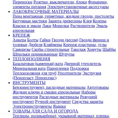
Переноски
Розетки, выключатели, блоки
Фонарики,
элементы питания
Электроустановочные аксессуары
ЛАКОКРАСОЧНЫЕ МАТЕРИАЛЫ
Пена монтажная, герметики, жидкие гвозди, пистолеты
Битумные мастики
Защита древесины
Клея
Колеры
Краски и эмали
Лаки
Морилки
Растворители
Эмаль
аэрозольная
КРЕПЕЖ
Анкера
Болты
Гайки
Гвозди (весом)
Гвозди финиш и
толевые
Дюбеля
Кляймеры
Крепеж пластины, углы
Саморезы
Скобы строительные
Такелаж
Хомуты
Шайбы
Шпильки оцинкованные
Шурупы
ТЕПЛОИЗОЛЯЦИЯ
Базальтовая (каменная) вата
Дверной утеплитель
Минеральная вата
Паропленки
Подложки
Теплоизоляция для труб
Уполтнители
Экструзия
(Пенопласт, Пеноплэкс)
ИНСТРУМЕНТЫ
Бензоинструмент, расходные материалы
Автотовары
Жидкие ключи и смазки аэрозольные
Наборы
инструментов
Расходные материалы
Режущий
инструмент
Ручной инструмент
Средства защиты
Электроинструменты
Ящики
ТОВАРЫ ДЛЯ САДА И ОГОРОДА
Теплицы, поликарбонат, укрывной материал, пленка,