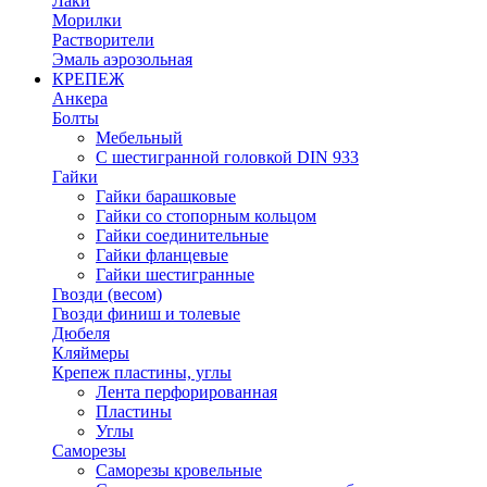
Лаки
Морилки
Растворители
Эмаль аэрозольная
КРЕПЕЖ
Анкера
Болты
Мебельный
С шестигранной головкой DIN 933
Гайки
Гайки барашковые
Гайки со стопорным кольцом
Гайки соединительные
Гайки фланцевые
Гайки шестигранные
Гвозди (весом)
Гвозди финиш и толевые
Дюбеля
Кляймеры
Крепеж пластины, углы
Лента перфорированная
Пластины
Углы
Саморезы
Саморезы кровельные