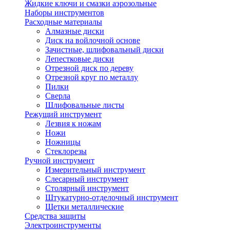
Жидкие ключи и смазки аэрозольные
Наборы инструментов
Расходные материалы
Алмазные диски
Диск на войлочной основе
Зачистные, шлифовальный диски
Лепестковые диски
Отрезной диск по дереву
Отрезной круг по металлу
Пилки
Сверла
Шлифовальные листы
Режущий инструмент
Лезвия к ножам
Ножи
Ножницы
Стеклорезы
Ручной инструмент
Измерительный инструмент
Слесарный инструмент
Столярный инструмент
Штукатурно-отделочный инструмент
Щетки металлические
Средства защиты
Электроинструменты