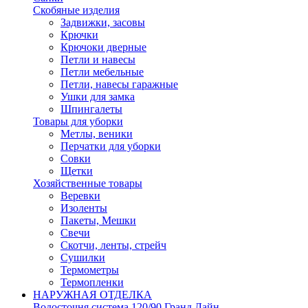
Скобяные изделия
Задвижки, засовы
Крючки
Крючоки дверные
Петли и навесы
Петли мебельные
Петли, навесы гаражные
Ушки для замка
Шпингалеты
Товары для уборки
Метлы, веники
Перчатки для уборки
Совки
Щетки
Хозяйственные товары
Веревки
Изоленты
Пакеты, Мешки
Свечи
Скотчи, ленты, стрейч
Сушилки
Термометры
Термопленки
НАРУЖНАЯ ОТДЕЛКА
Водосточня система 120/90 Гранд Лайн