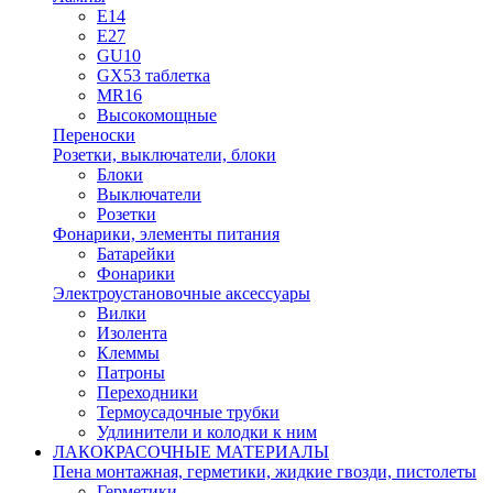
E14
E27
GU10
GX53 таблетка
MR16
Высокомощные
Переноски
Розетки, выключатели, блоки
Блоки
Выключатели
Розетки
Фонарики, элементы питания
Батарейки
Фонарики
Электроустановочные аксессуары
Вилки
Изолента
Клеммы
Патроны
Переходники
Термоусадочные трубки
Удлинители и колодки к ним
ЛАКОКРАСОЧНЫЕ МАТЕРИАЛЫ
Пена монтажная, герметики, жидкие гвозди, пистолеты
Герметики