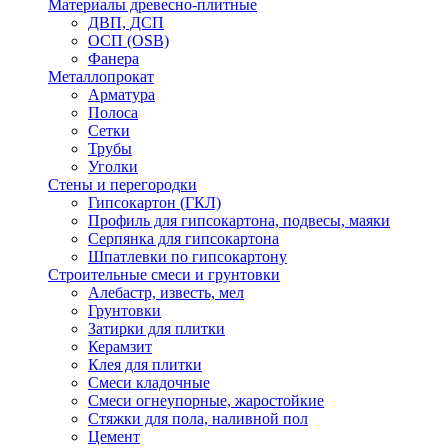
Материалы древесно-плитные
ДВП, ДСП
ОСП (OSB)
Фанера
Металлопрокат
Арматура
Полоса
Сетки
Трубы
Уголки
Стены и перегородки
Гипсокартон (ГКЛ)
Профиль для гипсокартона, подвесы, маяки
Серпянка для гипсокартона
Шпатлевки по гипсокартону
Строительные смеси и грунтовки
Алебастр, известь, мел
Грунтовки
Затирки для плитки
Керамзит
Клея для плитки
Смеси кладочные
Смеси огнеупорные, жаростойкие
Стяжки для пола, наливной пол
Цемент