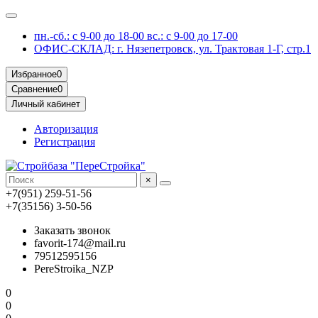
пн.-сб.: с 9-00 до 18-00 вс.: с 9-00 до 17-00
ОФИС-СКЛАД: г. Нязепетровск, ул. Трактовая 1-Г, стр.1
Избранное
0
Сравнение
0
Личный кабинет
Авторизация
Регистрация
×
+7(951) 259-51-56
+7(35156) 3-50-56
Заказать звонок
favorit-174@mail.ru
79512595156
PereStroika_NZP
0
0