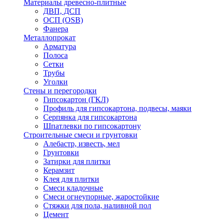
Материалы древесно-плитные
ДВП, ДСП
ОСП (OSB)
Фанера
Металлопрокат
Арматура
Полоса
Сетки
Трубы
Уголки
Стены и перегородки
Гипсокартон (ГКЛ)
Профиль для гипсокартона, подвесы, маяки
Серпянка для гипсокартона
Шпатлевки по гипсокартону
Строительные смеси и грунтовки
Алебастр, известь, мел
Грунтовки
Затирки для плитки
Керамзит
Клея для плитки
Смеси кладочные
Смеси огнеупорные, жаростойкие
Стяжки для пола, наливной пол
Цемент