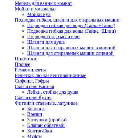
Мебель для ванных комнат
Мойки и умывальн
Мойки кух
Подводка гибкая, шланги для стиральных машин
Подводка гибкая для воды (Гайка+Гайка)
Подводка гибкая для воды (Гайка+Шлиц)
Подводка под смесители
Шланги для душа
Шланги для стиральных машин заливной
Шланги для стиральных машин сливной
Подмотки
Прочее
Ремкомплекты
Решетки, лючки вентиляционные
Сифоны, Гофры
Смесителя Ванная
Лейки, стойки для душа
Смесителя Кухня
Фитинги стальные, латунные
Бочонок
Врезки
Заглушки (пробка)
Клапан обратный
Контргайки
Муфты