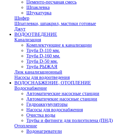
Цементо-песчаная смесь
Шпаклевка
Штукатурка
Шифер
Шпатлевки, шпакрил, мастики готовые
Джут
ВОДООТВЕДЕНИЕ
Канализация
Комплектующие к канализации
Труба D-110 мм.
Труба D-160 мм.
Труба D-50 мм.
Труба РЫЖАЯ
Люк канализационный
Насосы для водоотведения
ВОДОСНАБЖЕНИЕ, ОТОПЛЕНИЕ
Водоснабжение
Автоматичеcкие насосные станции
Автоматичекие насосные станции
Гидроаккумуляторы
Насосы для водоснабжения
Очистка воды
Трубы и фитинги для полиэтилена (ПНД)
Отопление
Водонагреватели