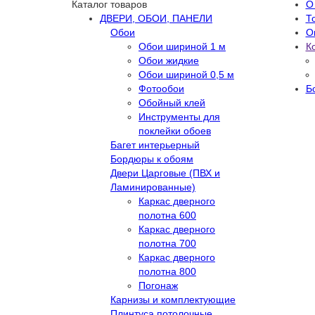
Каталог товаров
О
ДВЕРИ, ОБОИ, ПАНЕЛИ
Т
Обои
О
Обои шириной 1 м
К
Обои жидкие
Обои шириной 0,5 м
Фотообои
Б
Обойный клей
Инструменты для
поклейки обоев
Багет интерьерный
Бордюры к обоям
Двери Царговые (ПВХ и
Ламинированные)
Каркас дверного
полотна 600
Каркас дверного
полотна 700
Каркас дверного
полотна 800
Погонаж
Карнизы и комплектующие
Плинтуса потолочные