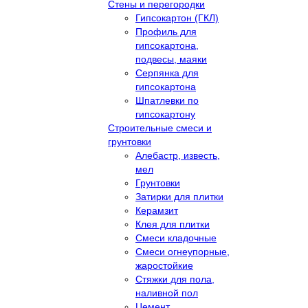
Стены и перегородки
Гипсокартон (ГКЛ)
Профиль для
гипсокартона,
подвесы, маяки
Серпянка для
гипсокартона
Шпатлевки по
гипсокартону
Строительные смеси и
грунтовки
Алебастр, известь,
мел
Грунтовки
Затирки для плитки
Керамзит
Клея для плитки
Смеси кладочные
Смеси огнеупорные,
жаростойкие
Стяжки для пола,
наливной пол
Цемент