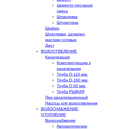
Цементо-песчаная
смесь
Шпаклевка
Штукатурка
Шифер
Шпатлевки, шпакрил,
мастики готовые
Джут
ВОДООТВЕДЕНИЕ
Канализация
Комплектующие к
канализации
Труба D-110 мм.
Труба D-160 мм.
Труба D-50 мм.
Труба РЫЖАЯ
Люк канализационный
Насосы для водоотведения
ВОДОСНАБЖЕНИЕ,
ОТОПЛЕНИЕ
Водоснабжение
Автоматичеcкие