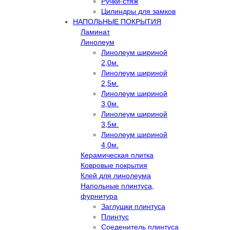
Ручки-стяж
Цилиндры для замков
НАПОЛЬНЫЕ ПОКРЫТИЯ
Ламинат
Линолеум
Линолеум шириной
2,0м.
Линолеум шириной
2,5м.
Линолеум шириной
3,0м.
Линолеум шириной
3,5м.
Линолеум шириной
4,0м.
Керамическая плитка
Ковровые покрытия
Клей для линолеума
Напольные плинтуса,
фурнитура
Заглушки плинтуса
Плинтус
Соеденитель плинтуса