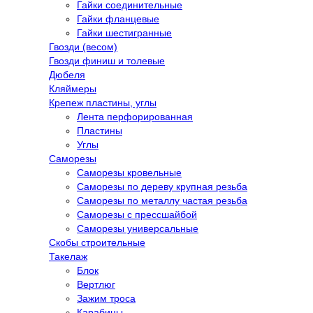
Гайки соединительные
Гайки фланцевые
Гайки шестигранные
Гвозди (весом)
Гвозди финиш и толевые
Дюбеля
Кляймеры
Крепеж пластины, углы
Лента перфорированная
Пластины
Углы
Саморезы
Саморезы кровельные
Саморезы по дереву крупная резьба
Саморезы по металлу частая резьба
Саморезы с прессшайбой
Саморезы универсальные
Скобы строительные
Такелаж
Блок
Вертлюг
Зажим троса
Карабины