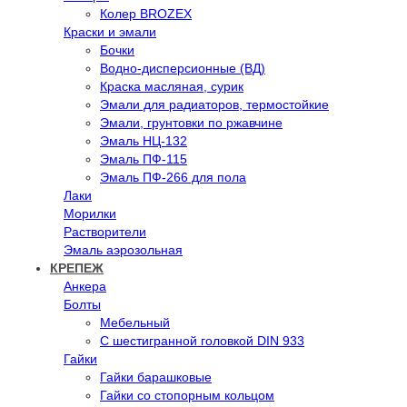
Колер BROZEX
Краски и эмали
Бочки
Водно-дисперсионные (ВД)
Краска масляная, сурик
Эмали для радиаторов, термостойкие
Эмали, грунтовки по ржавчине
Эмаль НЦ-132
Эмаль ПФ-115
Эмаль ПФ-266 для пола
Лаки
Морилки
Растворители
Эмаль аэрозольная
КРЕПЕЖ
Анкера
Болты
Мебельный
С шестигранной головкой DIN 933
Гайки
Гайки барашковые
Гайки со стопорным кольцом