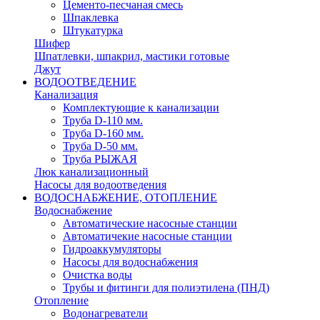
Цементо-песчаная смесь
Шпаклевка
Штукатурка
Шифер
Шпатлевки, шпакрил, мастики готовые
Джут
ВОДООТВЕДЕНИЕ
Канализация
Комплектующие к канализации
Труба D-110 мм.
Труба D-160 мм.
Труба D-50 мм.
Труба РЫЖАЯ
Люк канализационный
Насосы для водоотведения
ВОДОСНАБЖЕНИЕ, ОТОПЛЕНИЕ
Водоснабжение
Автоматичеcкие насосные станции
Автоматичекие насосные станции
Гидроаккумуляторы
Насосы для водоснабжения
Очистка воды
Трубы и фитинги для полиэтилена (ПНД)
Отопление
Водонагреватели