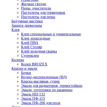
Жидкие гвозди
Пены, очистители
Пистолеты для герметиков
Пистолеты для пены
Битумные мастики
Защита древесины
Клея
Клеи специальные и универсальные
Клеи эпоксидные
Клей ПВА
Клей Столяр
Клей холодная сварка
Суперклеи
Колеры
Колер BROZEX
Краски и эмали
Бочки
Водно-дисперсионные (ВД)
Краска масляная, сурик
Эмали для радиаторов, термостойкие
Эмали, грунтовки по ржавчине
Эмаль НЦ-132
Эмаль ПФ-115
Эмаль ПФ-266 для пола