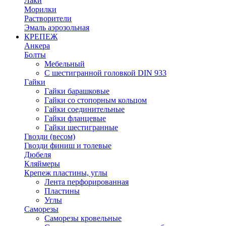
Лаки
Морилки
Растворители
Эмаль аэрозольная
КРЕПЕЖ
Анкера
Болты
Мебельный
С шестигранной головкой DIN 933
Гайки
Гайки барашковые
Гайки со стопорным кольцом
Гайки соединительные
Гайки фланцевые
Гайки шестигранные
Гвозди (весом)
Гвозди финиш и толевые
Дюбеля
Кляймеры
Крепеж пластины, углы
Лента перфорированная
Пластины
Углы
Саморезы
Саморезы кровельные