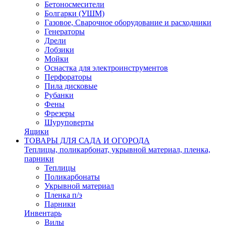
Бетоносмесители
Болгарки (УШМ)
Газовое, Сварочное оборудование и расходники
Генераторы
Дрели
Лобзики
Мойки
Оснастка для электроинструментов
Перфораторы
Пила дисковые
Рубанки
Фены
Фрезеры
Шуруповерты
Ящики
ТОВАРЫ ДЛЯ САДА И ОГОРОДА
Теплицы, поликарбонат, укрывной материал, пленка,
парники
Теплицы
Поликарбонаты
Укрывной материал
Пленка п/э
Парники
Инвентарь
Вилы