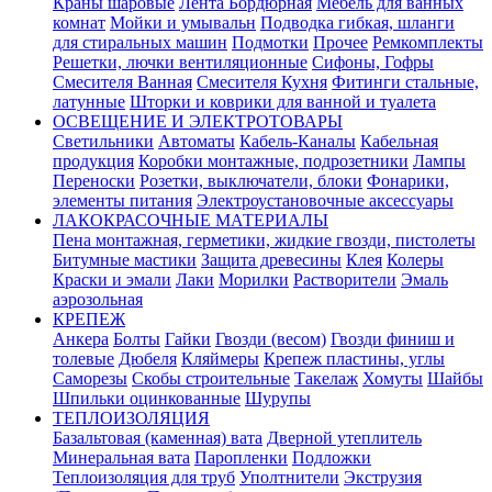
Краны шаровые
Лента Бордюрная
Мебель для ванных
комнат
Мойки и умывальн
Подводка гибкая, шланги
для стиральных машин
Подмотки
Прочее
Ремкомплекты
Решетки, лючки вентиляционные
Сифоны, Гофры
Смесителя Ванная
Смесителя Кухня
Фитинги стальные,
латунные
Шторки и коврики для ванной и туалета
ОСВЕЩЕНИЕ И ЭЛЕКТРОТОВАРЫ
Светильники
Автоматы
Кабель-Каналы
Кабельная
продукция
Коробки монтажные, подрозетники
Лампы
Переноски
Розетки, выключатели, блоки
Фонарики,
элементы питания
Электроустановочные аксессуары
ЛАКОКРАСОЧНЫЕ МАТЕРИАЛЫ
Пена монтажная, герметики, жидкие гвозди, пистолеты
Битумные мастики
Защита древесины
Клея
Колеры
Краски и эмали
Лаки
Морилки
Растворители
Эмаль
аэрозольная
КРЕПЕЖ
Анкера
Болты
Гайки
Гвозди (весом)
Гвозди финиш и
толевые
Дюбеля
Кляймеры
Крепеж пластины, углы
Саморезы
Скобы строительные
Такелаж
Хомуты
Шайбы
Шпильки оцинкованные
Шурупы
ТЕПЛОИЗОЛЯЦИЯ
Базальтовая (каменная) вата
Дверной утеплитель
Минеральная вата
Паропленки
Подложки
Теплоизоляция для труб
Уполтнители
Экструзия