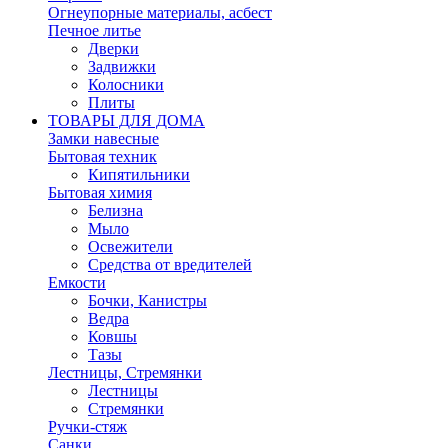
Огнеупорные материалы, асбест
Печное литье
Дверки
Задвижки
Колосники
Плиты
ТОВАРЫ ДЛЯ ДОМА
Замки навесные
Бытовая техник
Кипятильники
Бытовая химия
Белизна
Мыло
Освежители
Средства от вредителей
Емкости
Бочки, Канистры
Ведра
Ковшы
Тазы
Лестницы, Стремянки
Лестницы
Стремянки
Ручки-стяж
Санки