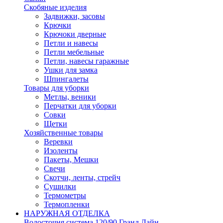
Скобяные изделия
Задвижки, засовы
Крючки
Крючоки дверные
Петли и навесы
Петли мебельные
Петли, навесы гаражные
Ушки для замка
Шпингалеты
Товары для уборки
Метлы, веники
Перчатки для уборки
Совки
Щетки
Хозяйственные товары
Веревки
Изоленты
Пакеты, Мешки
Свечи
Скотчи, ленты, стрейч
Сушилки
Термометры
Термопленки
НАРУЖНАЯ ОТДЕЛКА
Водосточня система 120/90 Гранд Лайн