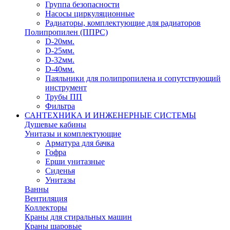
Группа безопасности
Насосы циркуляционные
Радиаторы, комплектующие для радиаторов
Полипропилен (ППРС)
D-20мм.
D-25мм.
D-32мм.
D-40мм.
Паяльники для полипропилена и сопутствующий
инструмент
Трубы ПП
Фильтра
САНТЕХНИКА И ИНЖЕНЕРНЫЕ СИСТЕМЫ
Душевые кабины
Унитазы и комплектующие
Арматура для бачка
Гофра
Ерши унитазные
Сиденья
Унитазы
Ванны
Вентиляция
Коллекторы
Краны для стиральных машин
Краны шаровые