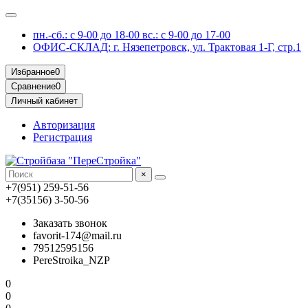
пн.-сб.: с 9-00 до 18-00 вс.: с 9-00 до 17-00
ОФИС-СКЛАД: г. Нязепетровск, ул. Трактовая 1-Г, стр.1
Избранное
0
Сравнение
0
Личный кабинет
Авторизация
Регистрация
×
+7(951) 259-51-56
+7(35156) 3-50-56
Заказать звонок
favorit-174@mail.ru
79512595156
PereStroika_NZP
0
0