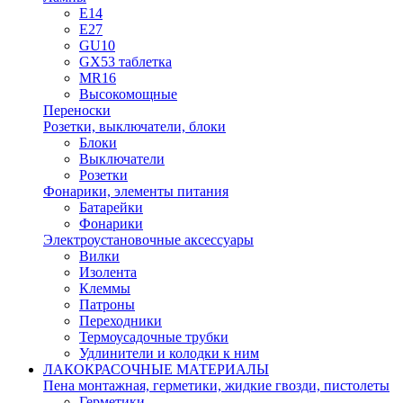
E14
E27
GU10
GX53 таблетка
MR16
Высокомощные
Переноски
Розетки, выключатели, блоки
Блоки
Выключатели
Розетки
Фонарики, элементы питания
Батарейки
Фонарики
Электроустановочные аксессуары
Вилки
Изолента
Клеммы
Патроны
Переходники
Термоусадочные трубки
Удлинители и колодки к ним
ЛАКОКРАСОЧНЫЕ МАТЕРИАЛЫ
Пена монтажная, герметики, жидкие гвозди, пистолеты
Герметики