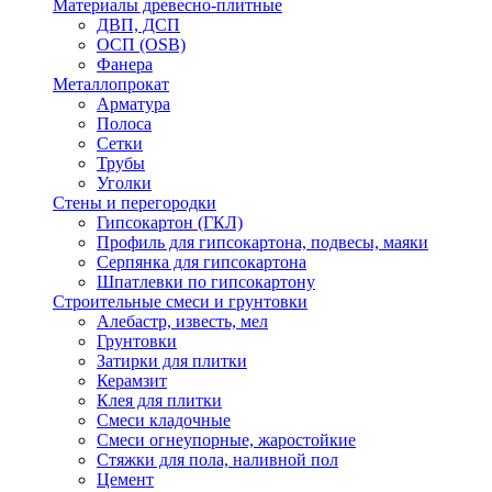
Материалы древесно-плитные
ДВП, ДСП
ОСП (OSB)
Фанера
Металлопрокат
Арматура
Полоса
Сетки
Трубы
Уголки
Стены и перегородки
Гипсокартон (ГКЛ)
Профиль для гипсокартона, подвесы, маяки
Серпянка для гипсокартона
Шпатлевки по гипсокартону
Строительные смеси и грунтовки
Алебастр, известь, мел
Грунтовки
Затирки для плитки
Керамзит
Клея для плитки
Смеси кладочные
Смеси огнеупорные, жаростойкие
Стяжки для пола, наливной пол
Цемент