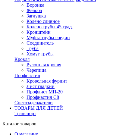
Воронка
Желоба
Заглушка
Колено сливное
Колено трубы 45 град.
Кронштейн
Муфта трубы соедин
Соединитель
Труба
Хомут трубы
Кровля
Рулонная кровля
Черепица
Профнастил
Кровельная фурнит
Лист гладкий
Профлист МП-20
Профнастил С8
Снегозадержатели
ТОВАРЫ ДЛЯ ДЕТЕЙ
Транспорт
Каталог товаров
О магазине