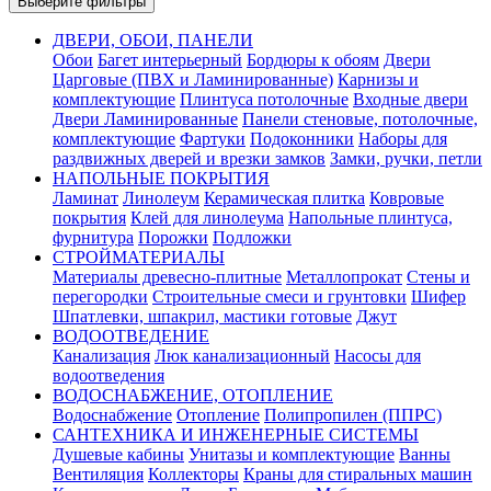
Выберите фильтры
ДВЕРИ, ОБОИ, ПАНЕЛИ
Обои
Багет интерьерный
Бордюры к обоям
Двери
Царговые (ПВХ и Ламинированные)
Карнизы и
комплектующие
Плинтуса потолочные
Входные двери
Двери Ламинированные
Панели стеновые, потолочные,
комплектующие
Фартуки
Подоконники
Наборы для
раздвижных дверей и врезки замков
Замки, ручки, петли
НАПОЛЬНЫЕ ПОКРЫТИЯ
Ламинат
Линолеум
Керамическая плитка
Ковровые
покрытия
Клей для линолеума
Напольные плинтуса,
фурнитура
Порожки
Подложки
СТРОЙМАТЕРИАЛЫ
Материалы древесно-плитные
Металлопрокат
Стены и
перегородки
Строительные смеси и грунтовки
Шифер
Шпатлевки, шпакрил, мастики готовые
Джут
ВОДООТВЕДЕНИЕ
Канализация
Люк канализационный
Насосы для
водоотведения
ВОДОСНАБЖЕНИЕ, ОТОПЛЕНИЕ
Водоснабжение
Отопление
Полипропилен (ППРС)
САНТЕХНИКА И ИНЖЕНЕРНЫЕ СИСТЕМЫ
Душевые кабины
Унитазы и комплектующие
Ванны
Вентиляция
Коллекторы
Краны для стиральных машин