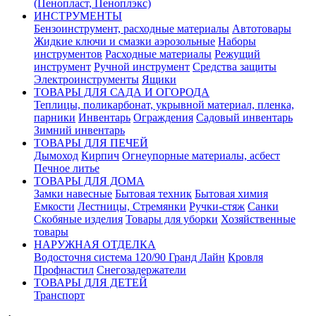
(Пенопласт, Пеноплэкс)
ИНСТРУМЕНТЫ
Бензоинструмент, расходные материалы
Автотовары
Жидкие ключи и смазки аэрозольные
Наборы
инструментов
Расходные материалы
Режущий
инструмент
Ручной инструмент
Средства защиты
Электроинструменты
Ящики
ТОВАРЫ ДЛЯ САДА И ОГОРОДА
Теплицы, поликарбонат, укрывной материал, пленка,
парники
Инвентарь
Ограждения
Садовый инвентарь
Зимний инвентарь
ТОВАРЫ ДЛЯ ПЕЧЕЙ
Дымоход
Кирпич
Огнеупорные материалы, асбест
Печное литье
ТОВАРЫ ДЛЯ ДОМА
Замки навесные
Бытовая техник
Бытовая химия
Емкости
Лестницы, Стремянки
Ручки-стяж
Санки
Скобяные изделия
Товары для уборки
Хозяйственные
товары
НАРУЖНАЯ ОТДЕЛКА
Водосточня система 120/90 Гранд Лайн
Кровля
Профнастил
Снегозадержатели
ТОВАРЫ ДЛЯ ДЕТЕЙ
Транспорт