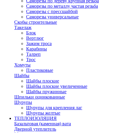
Саморезы по дереву крупная резьба
Саморезы по металлу частая резьба
Саморезы с прессшайбой
Саморезы универсальные
Скобы строительные
Такелаж
Блок
Вертлюг
Зажим троса
Карабины
Талреп
Трос
Хомуты
Пластиковые
Шайбы
Шайбы плоские
Шайбы плоские увеличенные
Шайбы пружинные
Шпильки оцинкованные
Шурупы
Шурупы для крепления лаг
Шурупы желтые
ТЕПЛОИЗОЛЯЦИЯ
Базальтовая (каменная) вата
Дверной утеплитель