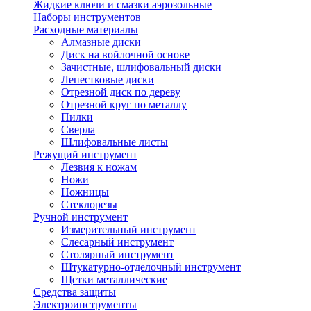
Жидкие ключи и смазки аэрозольные
Наборы инструментов
Расходные материалы
Алмазные диски
Диск на войлочной основе
Зачистные, шлифовальный диски
Лепестковые диски
Отрезной диск по дереву
Отрезной круг по металлу
Пилки
Сверла
Шлифовальные листы
Режущий инструмент
Лезвия к ножам
Ножи
Ножницы
Стеклорезы
Ручной инструмент
Измерительный инструмент
Слесарный инструмент
Столярный инструмент
Штукатурно-отделочный инструмент
Щетки металлические
Средства защиты
Электроинструменты