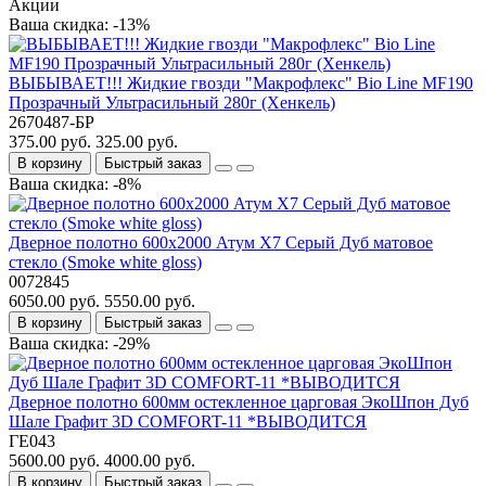
Акции
Ваша скидка: -13%
ВЫБЫВАЕТ!!! Жидкие гвозди "Макрофлекс" Bio Line MF190
Прозрачный Ультрасильный 280г (Хенкель)
2670487-БР
375.00 руб.
325.00 руб.
В корзину
Быстрый заказ
Ваша скидка: -8%
Дверное полотно 600x2000 Атум Х7 Серый Дуб матовое
стекло (Smoke white gloss)
0072845
6050.00 руб.
5550.00 руб.
В корзину
Быстрый заказ
Ваша скидка: -29%
Дверное полотно 600мм остекленное царговая ЭкоШпон Дуб
Шале Графит 3D COMFORT-11 *ВЫВОДИТСЯ
ГЕ043
5600.00 руб.
4000.00 руб.
В корзину
Быстрый заказ