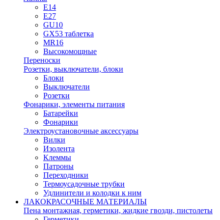
E14
E27
GU10
GX53 таблетка
MR16
Высокомощные
Переноски
Розетки, выключатели, блоки
Блоки
Выключатели
Розетки
Фонарики, элементы питания
Батарейки
Фонарики
Электроустановочные аксессуары
Вилки
Изолента
Клеммы
Патроны
Переходники
Термоусадочные трубки
Удлинители и колодки к ним
ЛАКОКРАСОЧНЫЕ МАТЕРИАЛЫ
Пена монтажная, герметики, жидкие гвозди, пистолеты
Герметики