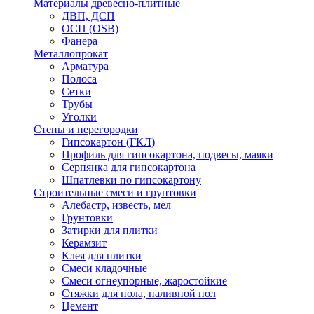
Материалы древесно-плитные
ДВП, ДСП
ОСП (OSB)
Фанера
Металлопрокат
Арматура
Полоса
Сетки
Трубы
Уголки
Стены и перегородки
Гипсокартон (ГКЛ)
Профиль для гипсокартона, подвесы, маяки
Серпянка для гипсокартона
Шпатлевки по гипсокартону
Строительные смеси и грунтовки
Алебастр, известь, мел
Грунтовки
Затирки для плитки
Керамзит
Клея для плитки
Смеси кладочные
Смеси огнеупорные, жаростойкие
Стяжки для пола, наливной пол
Цемент