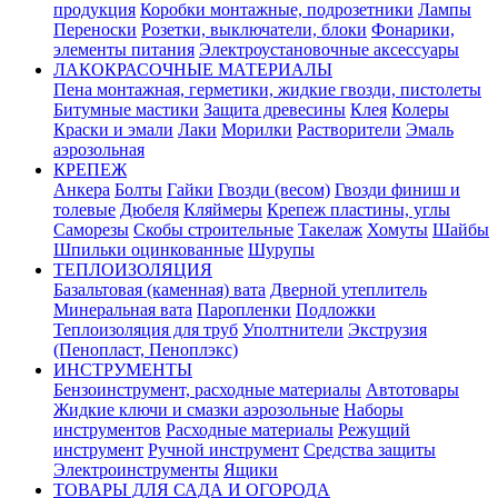
продукция
Коробки монтажные, подрозетники
Лампы
Переноски
Розетки, выключатели, блоки
Фонарики,
элементы питания
Электроустановочные аксессуары
ЛАКОКРАСОЧНЫЕ МАТЕРИАЛЫ
Пена монтажная, герметики, жидкие гвозди, пистолеты
Битумные мастики
Защита древесины
Клея
Колеры
Краски и эмали
Лаки
Морилки
Растворители
Эмаль
аэрозольная
КРЕПЕЖ
Анкера
Болты
Гайки
Гвозди (весом)
Гвозди финиш и
толевые
Дюбеля
Кляймеры
Крепеж пластины, углы
Саморезы
Скобы строительные
Такелаж
Хомуты
Шайбы
Шпильки оцинкованные
Шурупы
ТЕПЛОИЗОЛЯЦИЯ
Базальтовая (каменная) вата
Дверной утеплитель
Минеральная вата
Паропленки
Подложки
Теплоизоляция для труб
Уполтнители
Экструзия
(Пенопласт, Пеноплэкс)
ИНСТРУМЕНТЫ
Бензоинструмент, расходные материалы
Автотовары
Жидкие ключи и смазки аэрозольные
Наборы
инструментов
Расходные материалы
Режущий
инструмент
Ручной инструмент
Средства защиты
Электроинструменты
Ящики
ТОВАРЫ ДЛЯ САДА И ОГОРОДА