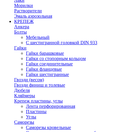
Лаки
Морилки
Растворители
Эмаль аэрозольная
КРЕПЕЖ
Анкера
Болты
Мебельный
С шестигранной головкой DIN 933
Гайки
Гайки барашковые
Гайки со стопорным кольцом
Гайки соединительные
Гайки фланцевые
Гайки шестигранные
Гвозди (весом)
Гвозди финиш и толевые
Дюбеля
Кляймеры
Крепеж пластины, углы
Лента перфорированная
Пластины
Углы
Саморезы
Саморезы кровельные