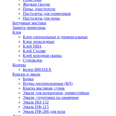
Жидкие гвозди
Пены, очистители
Пистолеты для герметиков
Пистолеты для пены
Битумные мастики
Защита древесины
Клея
Клеи специальные и универсальные
Клеи эпоксидные
Клей ПВА
Клей Столяр
Клей холодная сварка
Суперклеи
Колеры
Колер BROZEX
Краски и эмали
Бочки
Водно-дисперсионные (ВД)
Краска масляная, сурик
Эмали для радиаторов, термостойкие
Эмали, грунтовки по ржавчине
Эмаль НЦ-132
Эмаль ПФ-115
Эмаль ПФ-266 для пола