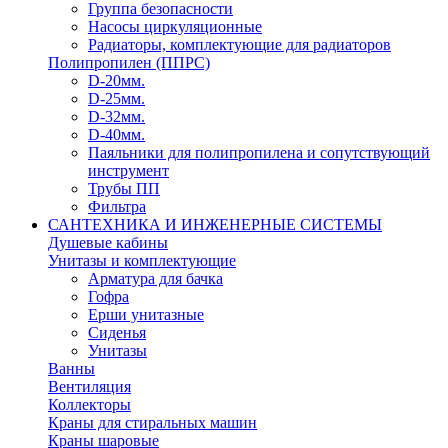
Группа безопасности
Насосы циркуляционные
Радиаторы, комплектующие для радиаторов
Полипропилен (ППРС)
D-20мм.
D-25мм.
D-32мм.
D-40мм.
Паяльники для полипропилена и сопутствующий
инструмент
Трубы ПП
Фильтра
САНТЕХНИКА И ИНЖЕНЕРНЫЕ СИСТЕМЫ
Душевые кабины
Унитазы и комплектующие
Арматура для бачка
Гофра
Ерши унитазные
Сиденья
Унитазы
Ванны
Вентиляция
Коллекторы
Краны для стиральных машин
Краны шаровые