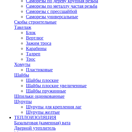
Саморезы по дереву крупная резьба
Саморезы по металлу частая резьба
Саморезы с прессшайбой
Саморезы универсальные
Скобы строительные
Такелаж
Блок
Вертлюг
Зажим троса
Карабины
Талреп
Трос
Хомуты
Пластиковые
Шайбы
Шайбы плоские
Шайбы плоские увеличенные
Шайбы пружинные
Шпильки оцинкованные
Шурупы
Шурупы для крепления лаг
Шурупы желтые
ТЕПЛОИЗОЛЯЦИЯ
Базальтовая (каменная) вата
Дверной утеплитель