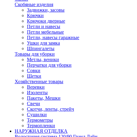
Скобяные изделия
Задвижки, засовы
Крючки
Крючоки дверные
Петли и навесы
Петли мебельные
Петли, навесы гаражные
Ушки для замка
Шпингалеты
Товары для уборки
Метлы, веники
Перчатки для уборки
Совки
Щетки
Хозяйственные товары
Веревки
Изоленты
Пакеты, Мешки
Свечи
Скотчи, ленты, стрейч
Сушилки
Термометры
Термопленки
НАРУЖНАЯ ОТДЕЛКА
Водосточня система 120/90 Гранд Лайн