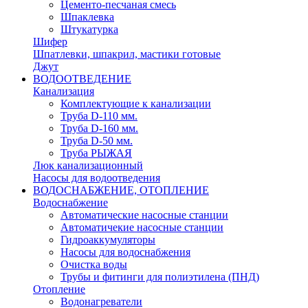
Цементо-песчаная смесь
Шпаклевка
Штукатурка
Шифер
Шпатлевки, шпакрил, мастики готовые
Джут
ВОДООТВЕДЕНИЕ
Канализация
Комплектующие к канализации
Труба D-110 мм.
Труба D-160 мм.
Труба D-50 мм.
Труба РЫЖАЯ
Люк канализационный
Насосы для водоотведения
ВОДОСНАБЖЕНИЕ, ОТОПЛЕНИЕ
Водоснабжение
Автоматичеcкие насосные станции
Автоматичекие насосные станции
Гидроаккумуляторы
Насосы для водоснабжения
Очистка воды
Трубы и фитинги для полиэтилена (ПНД)
Отопление
Водонагреватели