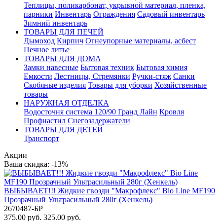
Теплицы, поликарбонат, укрывной материал, пленка,
парники
Инвентарь
Ограждения
Садовый инвентарь
Зимний инвентарь
ТОВАРЫ ДЛЯ ПЕЧЕЙ
Дымоход
Кирпич
Огнеупорные материалы, асбест
Печное литье
ТОВАРЫ ДЛЯ ДОМА
Замки навесные
Бытовая техник
Бытовая химия
Емкости
Лестницы, Стремянки
Ручки-стяж
Санки
Скобяные изделия
Товары для уборки
Хозяйственные
товары
НАРУЖНАЯ ОТДЕЛКА
Водосточня система 120/90 Гранд Лайн
Кровля
Профнастил
Снегозадержатели
ТОВАРЫ ДЛЯ ДЕТЕЙ
Транспорт
Акции
Ваша скидка: -13%
ВЫБЫВАЕТ!!! Жидкие гвозди "Макрофлекс" Bio Line MF190
Прозрачный Ультрасильный 280г (Хенкель)
2670487-БР
375.00 руб.
325.00 руб.