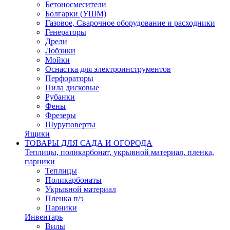
Бетоносмесители
Болгарки (УШМ)
Газовое, Сварочное оборудование и расходники
Генераторы
Дрели
Лобзики
Мойки
Оснастка для электроинструментов
Перфораторы
Пила дисковые
Рубанки
Фены
Фрезеры
Шуруповерты
Ящики
ТОВАРЫ ДЛЯ САДА И ОГОРОДА
Теплицы, поликарбонат, укрывной материал, пленка,
парники
Теплицы
Поликарбонаты
Укрывной материал
Пленка п/э
Парники
Инвентарь
Вилы