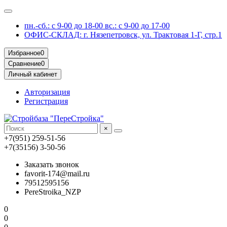
пн.-сб.: с 9-00 до 18-00 вс.: с 9-00 до 17-00
ОФИС-СКЛАД: г. Нязепетровск, ул. Трактовая 1-Г, стр.1
Избранное
0
Сравнение
0
Личный кабинет
Авторизация
Регистрация
×
+7(951) 259-51-56
+7(35156) 3-50-56
Заказать звонок
favorit-174@mail.ru
79512595156
PereStroika_NZP
0
0