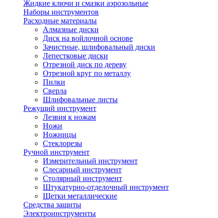
Жидкие ключи и смазки аэрозольные
Наборы инструментов
Расходные материалы
Алмазные диски
Диск на войлочной основе
Зачистные, шлифовальный диски
Лепестковые диски
Отрезной диск по дереву
Отрезной круг по металлу
Пилки
Сверла
Шлифовальные листы
Режущий инструмент
Лезвия к ножам
Ножи
Ножницы
Стеклорезы
Ручной инструмент
Измерительный инструмент
Слесарный инструмент
Столярный инструмент
Штукатурно-отделочный инструмент
Щетки металлические
Средства защиты
Электроинструменты