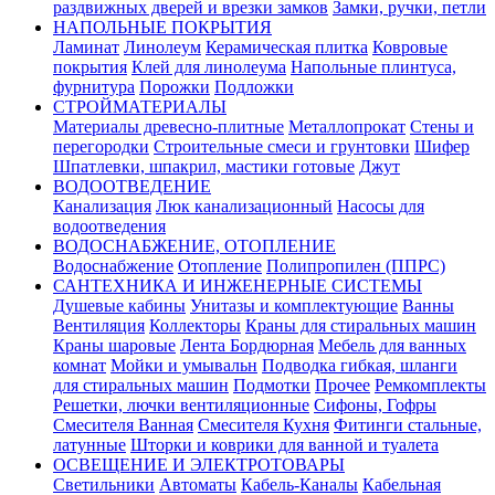
раздвижных дверей и врезки замков
Замки, ручки, петли
НАПОЛЬНЫЕ ПОКРЫТИЯ
Ламинат
Линолеум
Керамическая плитка
Ковровые
покрытия
Клей для линолеума
Напольные плинтуса,
фурнитура
Порожки
Подложки
СТРОЙМАТЕРИАЛЫ
Материалы древесно-плитные
Металлопрокат
Стены и
перегородки
Строительные смеси и грунтовки
Шифер
Шпатлевки, шпакрил, мастики готовые
Джут
ВОДООТВЕДЕНИЕ
Канализация
Люк канализационный
Насосы для
водоотведения
ВОДОСНАБЖЕНИЕ, ОТОПЛЕНИЕ
Водоснабжение
Отопление
Полипропилен (ППРС)
САНТЕХНИКА И ИНЖЕНЕРНЫЕ СИСТЕМЫ
Душевые кабины
Унитазы и комплектующие
Ванны
Вентиляция
Коллекторы
Краны для стиральных машин
Краны шаровые
Лента Бордюрная
Мебель для ванных
комнат
Мойки и умывальн
Подводка гибкая, шланги
для стиральных машин
Подмотки
Прочее
Ремкомплекты
Решетки, лючки вентиляционные
Сифоны, Гофры
Смесителя Ванная
Смесителя Кухня
Фитинги стальные,
латунные
Шторки и коврики для ванной и туалета
ОСВЕЩЕНИЕ И ЭЛЕКТРОТОВАРЫ
Светильники
Автоматы
Кабель-Каналы
Кабельная