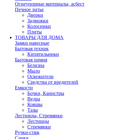
Огнеупорные материалы, асбест
Печное литье
Дверки
Задвижки
Колосники
Плиты
ТОВАРЫ ДЛЯ ДОМА
Замки навесные
Бытовая техник
Кипятильники
Бытовая химия
Белизна
Мыло
Освежители
Средства от вредителей
Емкости
Бочки, Канистры
Ведра
Ковшы
Тазы
Лестницы, Стремянки
Лестницы
Стремянки
Ручки-стяж
Санки