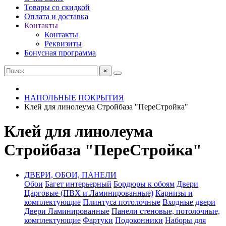
Товары со скидкой
Оплата и доставка
Контакты
Контакты
Реквизиты
Бонусная программа
×
НАПОЛЬНЫЕ ПОКРЫТИЯ
Клей для линолеума Стройбаза "ПереСтройка"
Клей для линолеума
Стройбаза "ПереСтройка"
ДВЕРИ, ОБОИ, ПАНЕЛИ
Обои
Багет интерьерный
Бордюры к обоям
Двери
Царговые (ПВХ и Ламинированные)
Карнизы и
комплектующие
Плинтуса потолочные
Входные двери
Двери Ламинированные
Панели стеновые, потолочные,
комплектующие
Фартуки
Подоконники
Наборы для