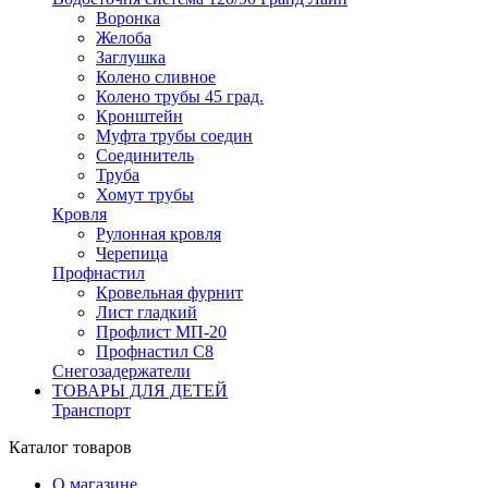
Воронка
Желоба
Заглушка
Колено сливное
Колено трубы 45 град.
Кронштейн
Муфта трубы соедин
Соединитель
Труба
Хомут трубы
Кровля
Рулонная кровля
Черепица
Профнастил
Кровельная фурнит
Лист гладкий
Профлист МП-20
Профнастил С8
Снегозадержатели
ТОВАРЫ ДЛЯ ДЕТЕЙ
Транспорт
Каталог товаров
О магазине