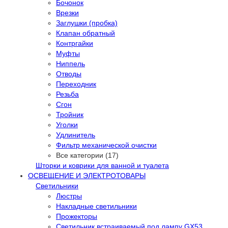
Бочонок
Врезки
Заглушки (пробка)
Клапан обратный
Контргайки
Муфты
Ниппель
Отводы
Переходник
Резьба
Сгон
Тройник
Уголки
Удлинитель
Фильтр механической очистки
Все категории (17)
Шторки и коврики для ванной и туалета
ОСВЕЩЕНИЕ И ЭЛЕКТРОТОВАРЫ
Светильники
Люстры
Накладные светильники
Прожекторы
Светильник встраиваемый под лампу GX53