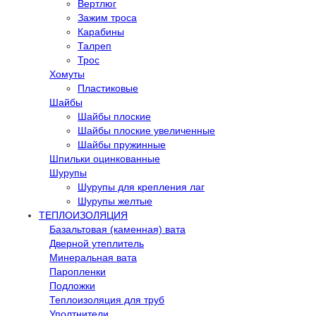
Вертлюг
Зажим троса
Карабины
Талреп
Трос
Хомуты
Пластиковые
Шайбы
Шайбы плоские
Шайбы плоские увеличенные
Шайбы пружинные
Шпильки оцинкованные
Шурупы
Шурупы для крепления лаг
Шурупы желтые
ТЕПЛОИЗОЛЯЦИЯ
Базальтовая (каменная) вата
Дверной утеплитель
Минеральная вата
Паропленки
Подложки
Теплоизоляция для труб
Уполтнители