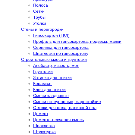
Полоса
Сетки
Трубы
Уголки
Стены и перегородки
Гипсокартон (ГКЛ)
Профиль для гипсокартона, подвесы, маяки
Серпянка для гипсокартона
Шпатлевки по гипсокартону
Строительные смеси и грунтовки
Алебастр, известь, мел
Грунтовки
Затирки для плитки
Керамзит
Клея для плитки
Смеси кладочные
Смеси огнеупорные, жаростойкие
Стяжки для пола, наливной пол
Цемент
Цементо-песчаная смесь
Шпаклевка
Штукатурка