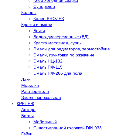
Клей холодная сварка
Суперклеи
Колеры
Колер BROZEX
Краски и эмали
Бочки
Водно-дисперсионные (ВД)
Краска масляная, сурик
Эмали для радиаторов, термостойкие
Эмали, грунтовки по ржавчине
Эмаль НЦ-132
Эмаль ПФ-115
Эмаль ПФ-266 для пола
Лаки
Морилки
Растворители
Эмаль аэрозольная
КРЕПЕЖ
Анкера
Болты
Мебельный
С шестигранной головкой DIN 933
Гайки