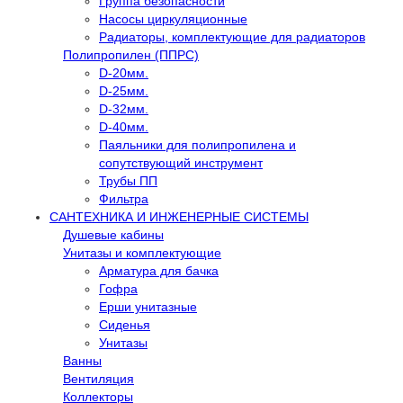
Группа безопасности
Насосы циркуляционные
Радиаторы, комплектующие для радиаторов
Полипропилен (ППРС)
D-20мм.
D-25мм.
D-32мм.
D-40мм.
Паяльники для полипропилена и
сопутствующий инструмент
Трубы ПП
Фильтра
САНТЕХНИКА И ИНЖЕНЕРНЫЕ СИСТЕМЫ
Душевые кабины
Унитазы и комплектующие
Арматура для бачка
Гофра
Ерши унитазные
Сиденья
Унитазы
Ванны
Вентиляция
Коллекторы