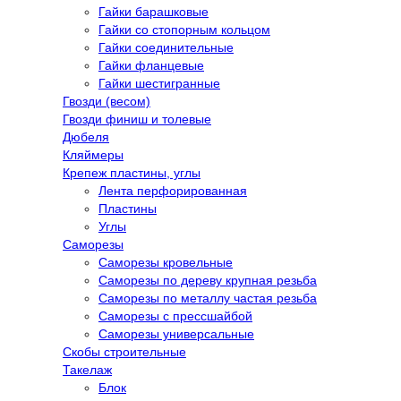
Гайки барашковые
Гайки со стопорным кольцом
Гайки соединительные
Гайки фланцевые
Гайки шестигранные
Гвозди (весом)
Гвозди финиш и толевые
Дюбеля
Кляймеры
Крепеж пластины, углы
Лента перфорированная
Пластины
Углы
Саморезы
Саморезы кровельные
Саморезы по дереву крупная резьба
Саморезы по металлу частая резьба
Саморезы с прессшайбой
Саморезы универсальные
Скобы строительные
Такелаж
Блок