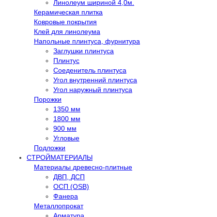
Линолеум шириной 4,0м.
Керамическая плитка
Ковровые покрытия
Клей для линолеума
Напольные плинтуса, фурнитура
Заглушки плинтуса
Плинтус
Соеденитель плинтуса
Угол внутренний плинтуса
Угол наружный плинтуса
Порожки
1350 мм
1800 мм
900 мм
Угловые
Подложки
СТРОЙМАТЕРИАЛЫ
Материалы древесно-плитные
ДВП, ДСП
ОСП (OSB)
Фанера
Металлопрокат
Арматура