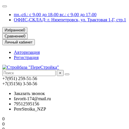
пн.-сб.: с 9-00 до 18-00 вс.: с 9-00 до 17-00
ОФИС-СКЛАД: г. Нязепетровск, ул. Трактовая 1-Г, стр.1
Избранное
0
Сравнение
0
Личный кабинет
Авторизация
Регистрация
×
+7(951) 259-51-56
+7(35156) 3-50-56
Заказать звонок
favorit-174@mail.ru
79512595156
PereStroika_NZP
0
0