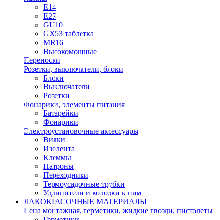
E14
E27
GU10
GX53 таблетка
MR16
Высокомощные
Переноски
Розетки, выключатели, блоки
Блоки
Выключатели
Розетки
Фонарики, элементы питания
Батарейки
Фонарики
Электроустановочные аксессуары
Вилки
Изолента
Клеммы
Патроны
Переходники
Термоусадочные трубки
Удлинители и колодки к ним
ЛАКОКРАСОЧНЫЕ МАТЕРИАЛЫ
Пена монтажная, герметики, жидкие гвозди, пистолеты
Герметики