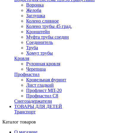
Воронка
Желоба
Заглушка
Колено сливное
Колено трубы 45 град.
Кронштейн
Муфта трубы соедин
Соединитель
Труба
Хомут трубы
Кровля
Рулонная кровля
Черепица
Профнастил
Кровельная фурнит
Лист гладкий
Профлист МП-20
Профнастил С8
Снегозадержатели
ТОВАРЫ ДЛЯ ДЕТЕЙ
Транспорт
Каталог товаров
О магазине