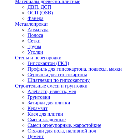
Материалы древесно-плитные
ДВП, ДСП
ОСП (OSB)
Фанера
Металлопрокат
Арматура
Полоса
Сетки
Трубы
Уголки
Стены и перегородки
Гипсокартон (ГКЛ)
Профиль для гипсокартона, подвесы, маяки
Серпянка для гипсокартона
Шпатлевки по гипсокартону
Строительные смеси и грунтовки
Алебастр, известь, мел
Грунтовки
Затирки для плитки
Керамзит
Клея для плитки
Смеси кладочные
Смеси огнеупорные, жаростойкие
Стяжки для пола, наливной пол
Цемент