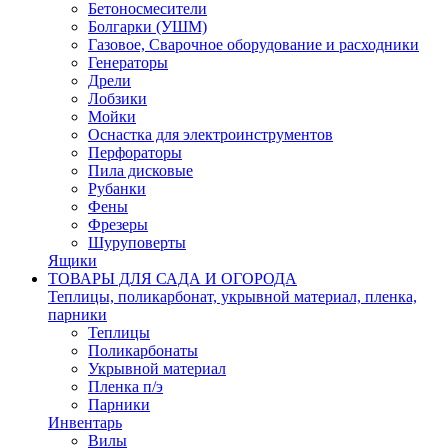
Бетоносмесители
Болгарки (УШМ)
Газовое, Сварочное оборудование и расходники
Генераторы
Дрели
Лобзики
Мойки
Оснастка для электроинструментов
Перфораторы
Пила дисковые
Рубанки
Фены
Фрезеры
Шуруповерты
Ящики
ТОВАРЫ ДЛЯ САДА И ОГОРОДА
Теплицы, поликарбонат, укрывной материал, пленка,
парники
Теплицы
Поликарбонаты
Укрывной материал
Пленка п/э
Парники
Инвентарь
Вилы