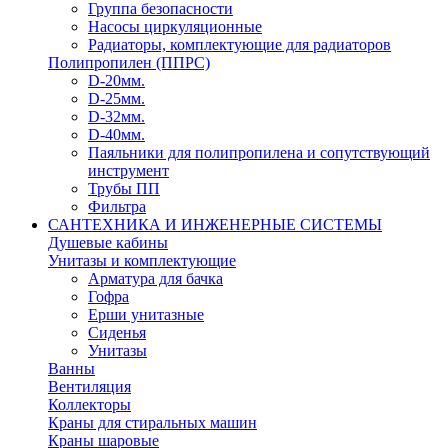
Группа безопасности
Насосы циркуляционные
Радиаторы, комплектующие для радиаторов
Полипропилен (ППРС)
D-20мм.
D-25мм.
D-32мм.
D-40мм.
Паяльники для полипропилена и сопутствующий
инструмент
Трубы ПП
Фильтра
САНТЕХНИКА И ИНЖЕНЕРНЫЕ СИСТЕМЫ
Душевые кабины
Унитазы и комплектующие
Арматура для бачка
Гофра
Ерши унитазные
Сиденья
Унитазы
Ванны
Вентиляция
Коллекторы
Краны для стиральных машин
Краны шаровые