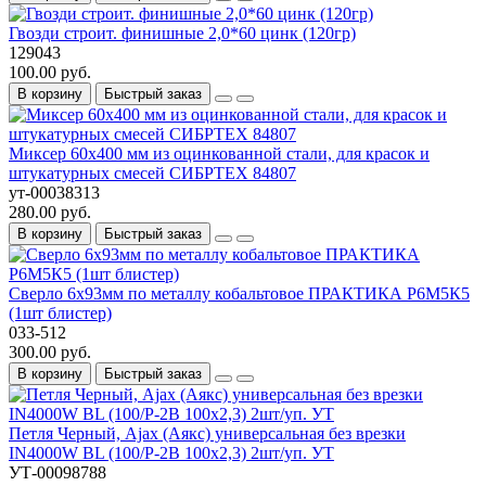
Гвозди строит. финишные 2,0*60 цинк (120гр)
129043
100.00 руб.
В корзину
Быстрый заказ
Миксер 60х400 мм из оцинкованной стали, для красок и
штукатурных смесей СИБРТЕХ 84807
ут-00038313
280.00 руб.
В корзину
Быстрый заказ
Сверло 6х93мм по металлу кобальтовое ПРАКТИКА Р6М5К5
(1шт блистер)
033-512
300.00 руб.
В корзину
Быстрый заказ
Петля Черный, Ajax (Аякс) универсальная без врезки
IN4000W BL (100/P-2B 100x2,3) 2шт/уп. УТ
УТ-00098788