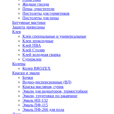
Жидкие гвозди
Пены, очистители
Пистолеты для герметиков
Пистолеты для пены
Битумные мастики
Защита древесины
Клея
Клеи специальные и универсальные
Клеи эпоксидные
Клей ПВА
Клей Столяр
Клей холодная сварка
Суперклеи
Колеры
Колер BROZEX
Краски и эмали
Бочки
Водно-дисперсионные (ВД)
Краска масляная, сурик
Эмали для радиаторов, термостойкие
Эмали, грунтовки по ржавчине
Эмаль НЦ-132
Эмаль ПФ-115
Эмаль ПФ-266 для пола