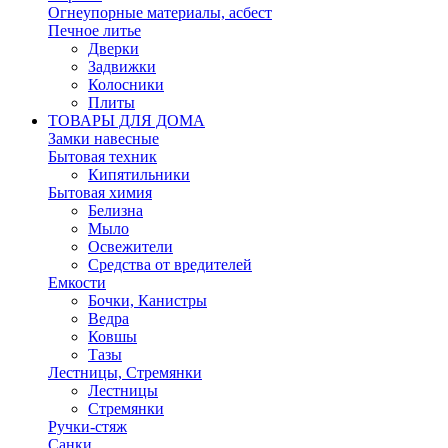
Огнеупорные материалы, асбест
Печное литье
Дверки
Задвижки
Колосники
Плиты
ТОВАРЫ ДЛЯ ДОМА
Замки навесные
Бытовая техник
Кипятильники
Бытовая химия
Белизна
Мыло
Освежители
Средства от вредителей
Емкости
Бочки, Канистры
Ведра
Ковшы
Тазы
Лестницы, Стремянки
Лестницы
Стремянки
Ручки-стяж
Санки