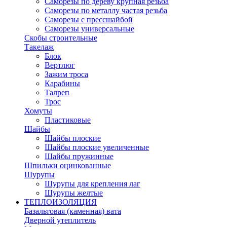
Саморезы по дереву крупная резьба
Саморезы по металлу частая резьба
Саморезы с прессшайбой
Саморезы универсальные
Скобы строительные
Такелаж
Блок
Вертлюг
Зажим троса
Карабины
Талреп
Трос
Хомуты
Пластиковые
Шайбы
Шайбы плоские
Шайбы плоские увеличенные
Шайбы пружинные
Шпильки оцинкованные
Шурупы
Шурупы для крепления лаг
Шурупы желтые
ТЕПЛОИЗОЛЯЦИЯ
Базальтовая (каменная) вата
Дверной утеплитель