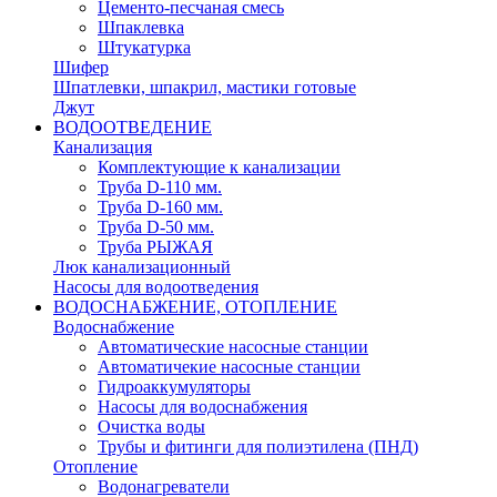
Цементо-песчаная смесь
Шпаклевка
Штукатурка
Шифер
Шпатлевки, шпакрил, мастики готовые
Джут
ВОДООТВЕДЕНИЕ
Канализация
Комплектующие к канализации
Труба D-110 мм.
Труба D-160 мм.
Труба D-50 мм.
Труба РЫЖАЯ
Люк канализационный
Насосы для водоотведения
ВОДОСНАБЖЕНИЕ, ОТОПЛЕНИЕ
Водоснабжение
Автоматичеcкие насосные станции
Автоматичекие насосные станции
Гидроаккумуляторы
Насосы для водоснабжения
Очистка воды
Трубы и фитинги для полиэтилена (ПНД)
Отопление
Водонагреватели