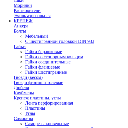
Лаки
Морилки
Растворители
Эмаль аэрозольная
КРЕПЕЖ
Анкера
Болты
Мебельный
С шестигранной головкой DIN 933
Гайки
Гайки барашковые
Гайки со стопорным кольцом
Гайки соединительные
Гайки фланцевые
Гайки шестигранные
Гвозди (весом)
Гвозди финиш и толевые
Дюбеля
Кляймеры
Крепеж пластины, углы
Лента перфорированная
Пластины
Углы
Саморезы
Саморезы кровельные