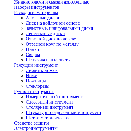
Жидкие ключи и смазки аэрозольные
Наборы инструментов
Расходные материалы
Алмазные диски
Диск на войлочной основе
Зачистные, шлифовальный диски
Лепестковые диски
Отрезной диск по дереву
Отрезной круг по металлу
Пилки
Сверла
Шлифовальные листы
Режущий инструмент
Лезвия к ножам
Ножи
Ножницы
Стеклорезы
Ручной инструмент
Измерительный инструмент
Слесарный инструмент
Столярный инструмент
Штукатурно-отделочный инструмент
Щетки металлические
Средства защиты
Электроинструменты