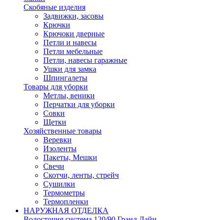
Скобяные изделия
Задвижки, засовы
Крючки
Крючоки дверные
Петли и навесы
Петли мебельные
Петли, навесы гаражные
Ушки для замка
Шпингалеты
Товары для уборки
Метлы, веники
Перчатки для уборки
Совки
Щетки
Хозяйственные товары
Веревки
Изоленты
Пакеты, Мешки
Свечи
Скотчи, ленты, стрейч
Сушилки
Термометры
Термопленки
НАРУЖНАЯ ОТДЕЛКА
Водосточня система 120/90 Гранд Лайн