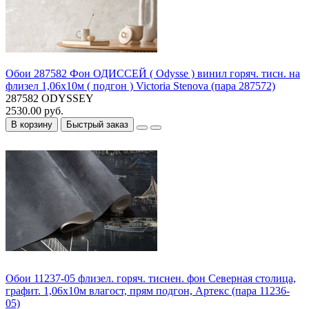
Обои 287582 Фон ОДИССЕЙ ( Odysse ) винил горяч. тисн. на
флизел 1,06х10м ( подгон ) Victoria Stenova (пара 287572)
287582 ODYSSEY
2530.00 руб.
В корзину
Быстрый заказ
Обои 11237-05 флизел. горяч. тиснен. фон Северная столица,
графит. 1,06х10м влагост, прям подгон, Артекс (пара 11236-
05)