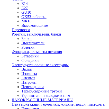
E14
E27
GU10
GX53 таблетка
MR16
Высокомощные
Переноски
Розетки, выключатели, блоки
Блоки
Выключатели
Розетки
Фонарики, элементы питания
Батарейки
Фонарики
Электроустановочные аксессуары
Вилки
Изолента
Клеммы
Патроны
Переходники
Термоусадочные трубки
Удлинители и колодки к ним
ЛАКОКРАСОЧНЫЕ МАТЕРИАЛЫ
Пена монтажная, герметики, жидкие гвозди, пистолеты
Герметики