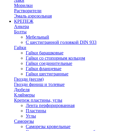
Лаки
Морилки
Растворители
Эмаль аэрозольная
КРЕПЕЖ
Анкера
Болты
Мебельный
С шестигранной головкой DIN 933
Гайки
Гайки барашковые
Гайки со стопорным кольцом
Гайки соединительные
Гайки фланцевые
Гайки шестигранные
Гвозди (весом)
Гвозди финиш и толевые
Дюбеля
Кляймеры
Крепеж пластины, углы
Лента перфорированная
Пластины
Углы
Саморезы
Саморезы кровельные