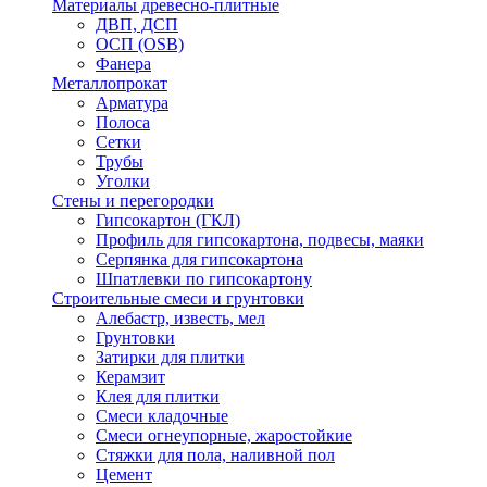
Материалы древесно-плитные
ДВП, ДСП
ОСП (OSB)
Фанера
Металлопрокат
Арматура
Полоса
Сетки
Трубы
Уголки
Стены и перегородки
Гипсокартон (ГКЛ)
Профиль для гипсокартона, подвесы, маяки
Серпянка для гипсокартона
Шпатлевки по гипсокартону
Строительные смеси и грунтовки
Алебастр, известь, мел
Грунтовки
Затирки для плитки
Керамзит
Клея для плитки
Смеси кладочные
Смеси огнеупорные, жаростойкие
Стяжки для пола, наливной пол
Цемент