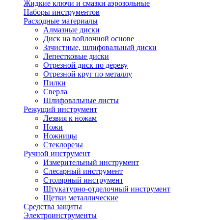
Жидкие ключи и смазки аэрозольные
Наборы инструментов
Расходные материалы
Алмазные диски
Диск на войлочной основе
Зачистные, шлифовальный диски
Лепестковые диски
Отрезной диск по дереву
Отрезной круг по металлу
Пилки
Сверла
Шлифовальные листы
Режущий инструмент
Лезвия к ножам
Ножи
Ножницы
Стеклорезы
Ручной инструмент
Измерительный инструмент
Слесарный инструмент
Столярный инструмент
Штукатурно-отделочный инструмент
Щетки металлические
Средства защиты
Электроинструменты