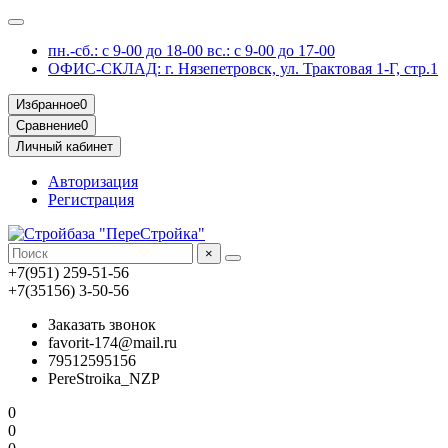
пн.-сб.: с 9-00 до 18-00 вс.: с 9-00 до 17-00
ОФИС-СКЛАД: г. Нязепетровск, ул. Трактовая 1-Г, стр.1
Избранное
0
Сравнение
0
Личный кабинет
Авторизация
Регистрация
×
+7(951) 259-51-56
+7(35156) 3-50-56
Заказать звонок
favorit-174@mail.ru
79512595156
PereStroika_NZP
0
0