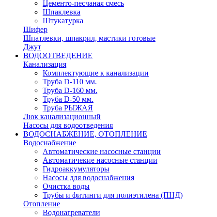
Цементо-песчаная смесь
Шпаклевка
Штукатурка
Шифер
Шпатлевки, шпакрил, мастики готовые
Джут
ВОДООТВЕДЕНИЕ
Канализация
Комплектующие к канализации
Труба D-110 мм.
Труба D-160 мм.
Труба D-50 мм.
Труба РЫЖАЯ
Люк канализационный
Насосы для водоотведения
ВОДОСНАБЖЕНИЕ, ОТОПЛЕНИЕ
Водоснабжение
Автоматичеcкие насосные станции
Автоматичекие насосные станции
Гидроаккумуляторы
Насосы для водоснабжения
Очистка воды
Трубы и фитинги для полиэтилена (ПНД)
Отопление
Водонагреватели