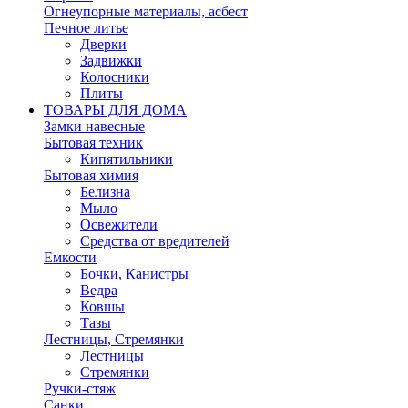
Огнеупорные материалы, асбест
Печное литье
Дверки
Задвижки
Колосники
Плиты
ТОВАРЫ ДЛЯ ДОМА
Замки навесные
Бытовая техник
Кипятильники
Бытовая химия
Белизна
Мыло
Освежители
Средства от вредителей
Емкости
Бочки, Канистры
Ведра
Ковшы
Тазы
Лестницы, Стремянки
Лестницы
Стремянки
Ручки-стяж
Санки