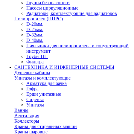
Группа безопасности
Насосы циркуляционные
Радиаторы, комплектующие для радиаторов
Полипропилен (ППРС)
D-20мм.
D-25мм.
D-32мм.
D-40мм.
Паяльники для полипропилена и сопутствующий
инструмент
Трубы ПП
Фильтра
САНТЕХНИКА И ИНЖЕНЕРНЫЕ СИСТЕМЫ
Душевые кабины
Унитазы и комплектующие
Арматура для бачка
Гофра
Ерши унитазные
Сиденья
Унитазы
Ванны
Вентиляция
Коллекторы
Краны для стиральных машин
Краны шаровые