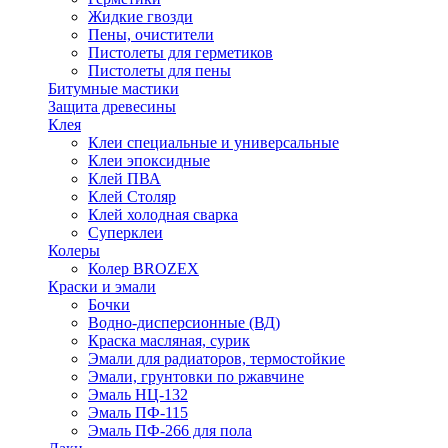
Жидкие гвозди
Пены, очистители
Пистолеты для герметиков
Пистолеты для пены
Битумные мастики
Защита древесины
Клея
Клеи специальные и универсальные
Клеи эпоксидные
Клей ПВА
Клей Столяр
Клей холодная сварка
Суперклеи
Колеры
Колер BROZEX
Краски и эмали
Бочки
Водно-дисперсионные (ВД)
Краска масляная, сурик
Эмали для радиаторов, термостойкие
Эмали, грунтовки по ржавчине
Эмаль НЦ-132
Эмаль ПФ-115
Эмаль ПФ-266 для пола