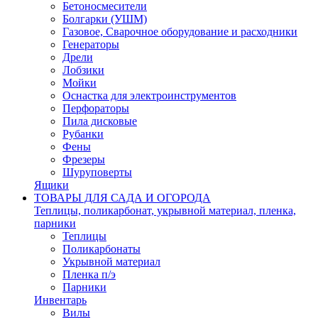
Бетоносмесители
Болгарки (УШМ)
Газовое, Сварочное оборудование и расходники
Генераторы
Дрели
Лобзики
Мойки
Оснастка для электроинструментов
Перфораторы
Пила дисковые
Рубанки
Фены
Фрезеры
Шуруповерты
Ящики
ТОВАРЫ ДЛЯ САДА И ОГОРОДА
Теплицы, поликарбонат, укрывной материал, пленка,
парники
Теплицы
Поликарбонаты
Укрывной материал
Пленка п/э
Парники
Инвентарь
Вилы