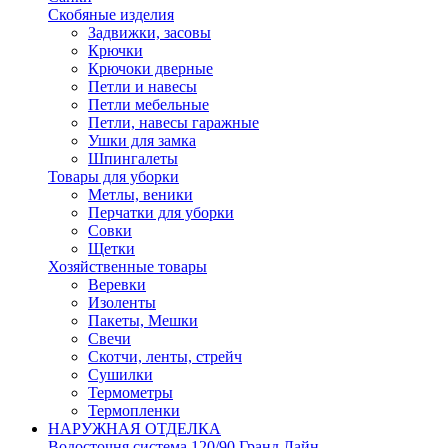
Скобяные изделия
Задвижки, засовы
Крючки
Крючоки дверные
Петли и навесы
Петли мебельные
Петли, навесы гаражные
Ушки для замка
Шпингалеты
Товары для уборки
Метлы, веники
Перчатки для уборки
Совки
Щетки
Хозяйственные товары
Веревки
Изоленты
Пакеты, Мешки
Свечи
Скотчи, ленты, стрейч
Сушилки
Термометры
Термопленки
НАРУЖНАЯ ОТДЕЛКА
Водосточня система 120/90 Гранд Лайн