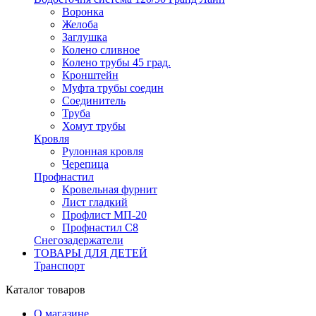
Воронка
Желоба
Заглушка
Колено сливное
Колено трубы 45 град.
Кронштейн
Муфта трубы соедин
Соединитель
Труба
Хомут трубы
Кровля
Рулонная кровля
Черепица
Профнастил
Кровельная фурнит
Лист гладкий
Профлист МП-20
Профнастил С8
Снегозадержатели
ТОВАРЫ ДЛЯ ДЕТЕЙ
Транспорт
Каталог товаров
О магазине