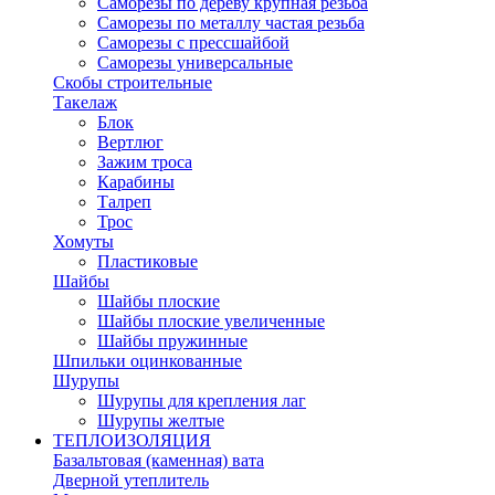
Саморезы по дереву крупная резьба
Саморезы по металлу частая резьба
Саморезы с прессшайбой
Саморезы универсальные
Скобы строительные
Такелаж
Блок
Вертлюг
Зажим троса
Карабины
Талреп
Трос
Хомуты
Пластиковые
Шайбы
Шайбы плоские
Шайбы плоские увеличенные
Шайбы пружинные
Шпильки оцинкованные
Шурупы
Шурупы для крепления лаг
Шурупы желтые
ТЕПЛОИЗОЛЯЦИЯ
Базальтовая (каменная) вата
Дверной утеплитель