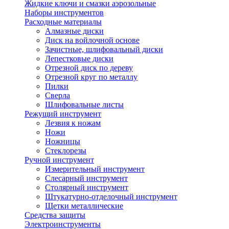
Жидкие ключи и смазки аэрозольные
Наборы инструментов
Расходные материалы
Алмазные диски
Диск на войлочной основе
Зачистные, шлифовальный диски
Лепестковые диски
Отрезной диск по дереву
Отрезной круг по металлу
Пилки
Сверла
Шлифовальные листы
Режущий инструмент
Лезвия к ножам
Ножи
Ножницы
Стеклорезы
Ручной инструмент
Измерительный инструмент
Слесарный инструмент
Столярный инструмент
Штукатурно-отделочный инструмент
Щетки металлические
Средства защиты
Электроинструменты