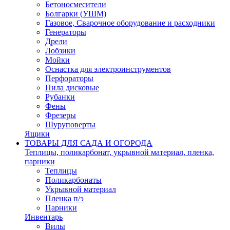
Бетоносмесители
Болгарки (УШМ)
Газовое, Сварочное оборудование и расходники
Генераторы
Дрели
Лобзики
Мойки
Оснастка для электроинструментов
Перфораторы
Пила дисковые
Рубанки
Фены
Фрезеры
Шуруповерты
Ящики
ТОВАРЫ ДЛЯ САДА И ОГОРОДА
Теплицы, поликарбонат, укрывной материал, пленка,
парники
Теплицы
Поликарбонаты
Укрывной материал
Пленка п/э
Парники
Инвентарь
Вилы