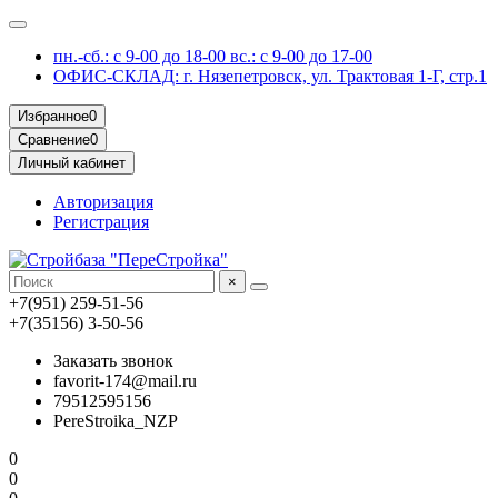
пн.-сб.: с 9-00 до 18-00 вс.: с 9-00 до 17-00
ОФИС-СКЛАД: г. Нязепетровск, ул. Трактовая 1-Г, стр.1
Избранное
0
Сравнение
0
Личный кабинет
Авторизация
Регистрация
×
+7(951) 259-51-56
+7(35156) 3-50-56
Заказать звонок
favorit-174@mail.ru
79512595156
PereStroika_NZP
0
0