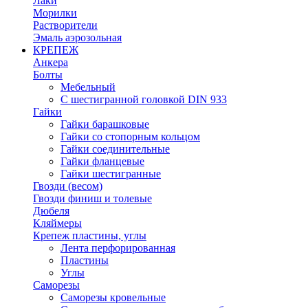
Лаки
Морилки
Растворители
Эмаль аэрозольная
КРЕПЕЖ
Анкера
Болты
Мебельный
С шестигранной головкой DIN 933
Гайки
Гайки барашковые
Гайки со стопорным кольцом
Гайки соединительные
Гайки фланцевые
Гайки шестигранные
Гвозди (весом)
Гвозди финиш и толевые
Дюбеля
Кляймеры
Крепеж пластины, углы
Лента перфорированная
Пластины
Углы
Саморезы
Саморезы кровельные