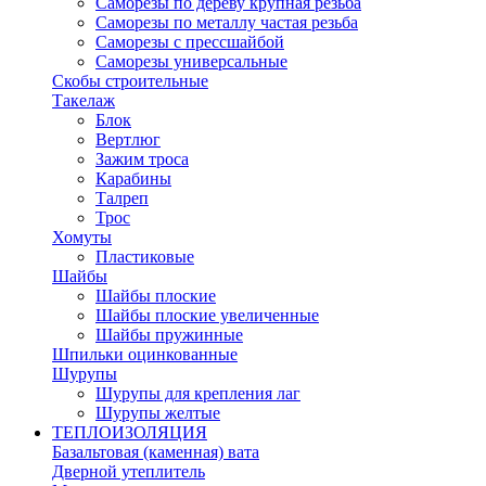
Саморезы по дереву крупная резьба
Саморезы по металлу частая резьба
Саморезы с прессшайбой
Саморезы универсальные
Скобы строительные
Такелаж
Блок
Вертлюг
Зажим троса
Карабины
Талреп
Трос
Хомуты
Пластиковые
Шайбы
Шайбы плоские
Шайбы плоские увеличенные
Шайбы пружинные
Шпильки оцинкованные
Шурупы
Шурупы для крепления лаг
Шурупы желтые
ТЕПЛОИЗОЛЯЦИЯ
Базальтовая (каменная) вата
Дверной утеплитель