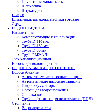
Цементо-песчаная смесь
Шпаклевка
Штукатурка
Шифер
Шпатлевки, шпакрил, мастики готовые
Джут
ВОДООТВЕДЕНИЕ
Канализация
Комплектующие к канализации
Труба D-110 мм.
Труба D-160 мм.
Труба D-50 мм.
Труба РЫЖАЯ
Люк канализационный
Насосы для водоотведения
ВОДОСНАБЖЕНИЕ, ОТОПЛЕНИЕ
Водоснабжение
Автоматичеcкие насосные станции
Автоматичекие насосные станции
Гидроаккумуляторы
Насосы для водоснабжения
Очистка воды
Трубы и фитинги для полиэтилена (ПНД)
Отопление
Водонагреватели