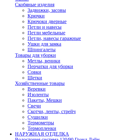
Скобяные изделия
Задвижки, засовы
Крючки
Крючоки дверные
Петли и навесы
Петли мебельные
Петли, навесы гаражные
Ушки для замка
Шпингалеты
Товары для уборки
Метлы, веники
Перчатки для уборки
Совки
Щетки
Хозяйственные товары
Веревки
Изоленты
Пакеты, Мешки
Свечи
Скотчи, ленты, стрейч
Сушилки
Термометры
Термопленки
НАРУЖНАЯ ОТДЕЛКА
Водосточня система 120/90 Гранд Лайн