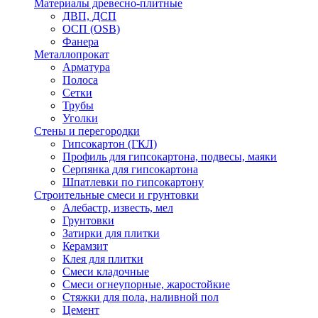
Материалы древесно-плитные
ДВП, ДСП
ОСП (OSB)
Фанера
Металлопрокат
Арматура
Полоса
Сетки
Трубы
Уголки
Стены и перегородки
Гипсокартон (ГКЛ)
Профиль для гипсокартона, подвесы, маяки
Серпянка для гипсокартона
Шпатлевки по гипсокартону
Строительные смеси и грунтовки
Алебастр, известь, мел
Грунтовки
Затирки для плитки
Керамзит
Клея для плитки
Смеси кладочные
Смеси огнеупорные, жаростойкие
Стяжки для пола, наливной пол
Цемент