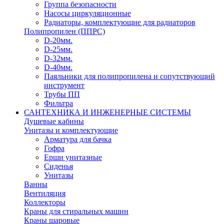
Группа безопасности
Насосы циркуляционные
Радиаторы, комплектующие для радиаторов
Полипропилен (ППРС)
D-20мм.
D-25мм.
D-32мм.
D-40мм.
Паяльники для полипропилена и сопутствующий
инструмент
Трубы ПП
Фильтра
САНТЕХНИКА И ИНЖЕНЕРНЫЕ СИСТЕМЫ
Душевые кабины
Унитазы и комплектующие
Арматура для бачка
Гофра
Ерши унитазные
Сиденья
Унитазы
Ванны
Вентиляция
Коллекторы
Краны для стиральных машин
Краны шаровые