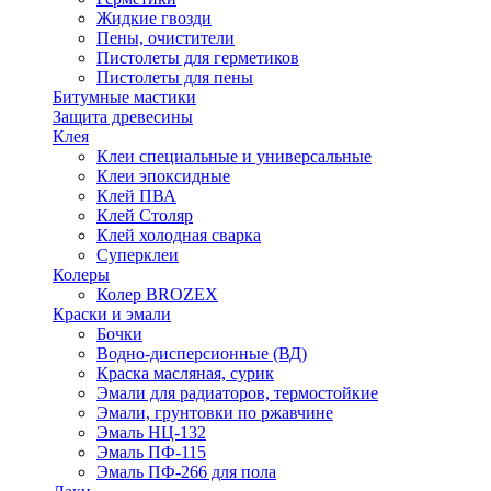
Жидкие гвозди
Пены, очистители
Пистолеты для герметиков
Пистолеты для пены
Битумные мастики
Защита древесины
Клея
Клеи специальные и универсальные
Клеи эпоксидные
Клей ПВА
Клей Столяр
Клей холодная сварка
Суперклеи
Колеры
Колер BROZEX
Краски и эмали
Бочки
Водно-дисперсионные (ВД)
Краска масляная, сурик
Эмали для радиаторов, термостойкие
Эмали, грунтовки по ржавчине
Эмаль НЦ-132
Эмаль ПФ-115
Эмаль ПФ-266 для пола