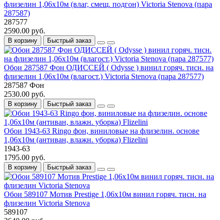
флизелин 1,06х10м (влаг, смещ. подгон) Victoria Stenova (пара
287587)
287577
2590.00 руб.
В корзину
Быстрый заказ
Обои 287587 Фон ОДИССЕЙ ( Odysse ) винил горяч. тисн. на
флизелин 1,06х10м (влагост.) Victoria Stenova (пара 287577)
287587 Фон
2530.00 руб.
В корзину
Быстрый заказ
Обои 1943-63 Ringo фон, виниловые на флизелин. основе
1,06х10м (антиван, влажн. уборка) Flizelini
1943-63
1795.00 руб.
В корзину
Быстрый заказ
Обои 589107 Мотив Prestige 1,06х10м винил горяч. тисн. на
флизелин Victoria Stenova
589107