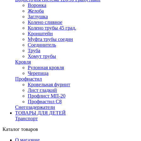
Воронка
Желоба
Заглушка
Колено сливное
Колено трубы 45 град.
Кронштейн
Муфта трубы соедин
Соединитель
Труба
Хомут трубы
Кровля
Рулонная кровля
Черепица
Профнастил
Кровельная фурнит
Лист гладкий
Профлист МП-20
Профнастил С8
Снегозадержатели
ТОВАРЫ ДЛЯ ДЕТЕЙ
Транспорт
Каталог товаров
О магазине