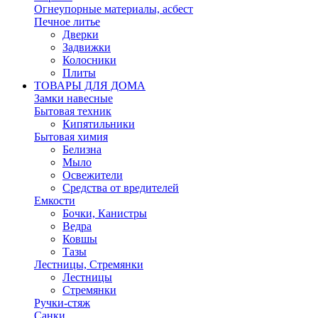
Огнеупорные материалы, асбест
Печное литье
Дверки
Задвижки
Колосники
Плиты
ТОВАРЫ ДЛЯ ДОМА
Замки навесные
Бытовая техник
Кипятильники
Бытовая химия
Белизна
Мыло
Освежители
Средства от вредителей
Емкости
Бочки, Канистры
Ведра
Ковшы
Тазы
Лестницы, Стремянки
Лестницы
Стремянки
Ручки-стяж
Санки