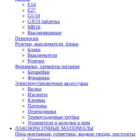
E14
E27
GU10
GX53 таблетка
MR16
Высокомощные
Переноски
Розетки, выключатели, блоки
Блоки
Выключатели
Розетки
Фонарики, элементы питания
Батарейки
Фонарики
Электроустановочные аксессуары
Вилки
Изолента
Клеммы
Патроны
Переходники
Термоусадочные трубки
Удлинители и колодки к ним
ЛАКОКРАСОЧНЫЕ МАТЕРИАЛЫ
Пена монтажная, герметики, жидкие гвозди, пистолеты
Герметики