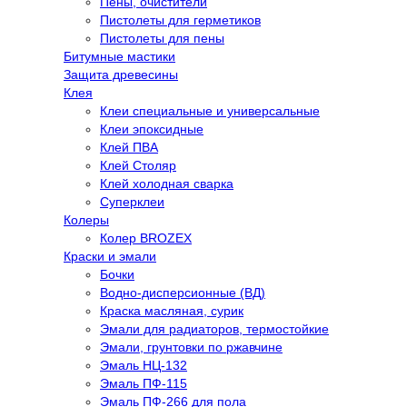
Пены, очистители
Пистолеты для герметиков
Пистолеты для пены
Битумные мастики
Защита древесины
Клея
Клеи специальные и универсальные
Клеи эпоксидные
Клей ПВА
Клей Столяр
Клей холодная сварка
Суперклеи
Колеры
Колер BROZEX
Краски и эмали
Бочки
Водно-дисперсионные (ВД)
Краска масляная, сурик
Эмали для радиаторов, термостойкие
Эмали, грунтовки по ржавчине
Эмаль НЦ-132
Эмаль ПФ-115
Эмаль ПФ-266 для пола