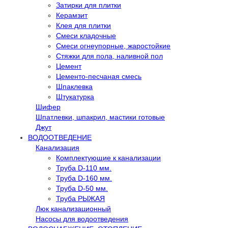
Затирки для плитки
Керамзит
Клея для плитки
Смеси кладочные
Смеси огнеупорные, жаростойкие
Стяжки для пола, наливной пол
Цемент
Цементо-песчаная смесь
Шпаклевка
Штукатурка
Шифер
Шпатлевки, шпакрил, мастики готовые
Джут
ВОДООТВЕДЕНИЕ
Канализация
Комплектующие к канализации
Труба D-110 мм.
Труба D-160 мм.
Труба D-50 мм.
Труба РЫЖАЯ
Люк канализационный
Насосы для водоотведения