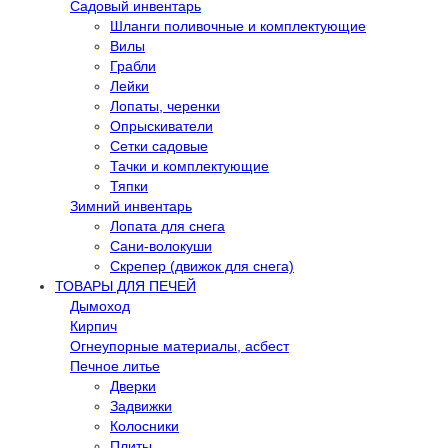
Садовый инвентарь
Шланги поливочные и комплектующие
Вилы
Грабли
Лейки
Лопаты, черенки
Опрыскиватели
Сетки садовые
Тачки и комплектующие
Тяпки
Зимний инвентарь
Лопата для снега
Сани-волокуши
Скрепер (движок для снега)
ТОВАРЫ ДЛЯ ПЕЧЕЙ
Дымоход
Кирпич
Огнеупорные материалы, асбест
Печное литье
Дверки
Задвижки
Колосники
Плиты