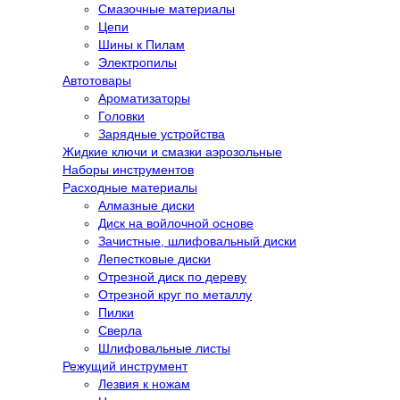
Смазочные материалы
Цепи
Шины к Пилам
Электропилы
Автотовары
Ароматизаторы
Головки
Зарядные устройства
Жидкие ключи и смазки аэрозольные
Наборы инструментов
Расходные материалы
Алмазные диски
Диск на войлочной основе
Зачистные, шлифовальный диски
Лепестковые диски
Отрезной диск по дереву
Отрезной круг по металлу
Пилки
Сверла
Шлифовальные листы
Режущий инструмент
Лезвия к ножам