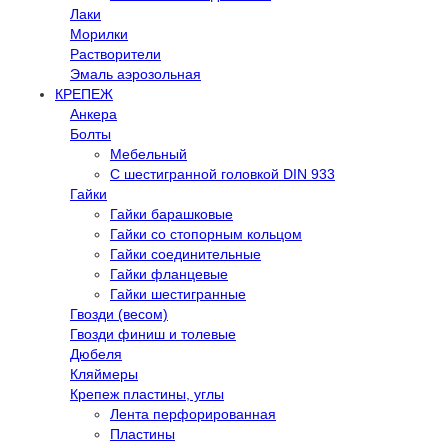
Лаки
Морилки
Растворители
Эмаль аэрозольная
КРЕПЕЖ
Анкера
Болты
Мебельный
С шестигранной головкой DIN 933
Гайки
Гайки барашковые
Гайки со стопорным кольцом
Гайки соединительные
Гайки фланцевые
Гайки шестигранные
Гвозди (весом)
Гвозди финиш и толевые
Дюбеля
Кляймеры
Крепеж пластины, углы
Лента перфорированная
Пластины