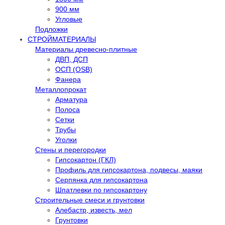
900 мм
Угловые
Подложки
СТРОЙМАТЕРИАЛЫ
Материалы древесно-плитные
ДВП, ДСП
ОСП (OSB)
Фанера
Металлопрокат
Арматура
Полоса
Сетки
Трубы
Уголки
Стены и перегородки
Гипсокартон (ГКЛ)
Профиль для гипсокартона, подвесы, маяки
Серпянка для гипсокартона
Шпатлевки по гипсокартону
Строительные смеси и грунтовки
Алебастр, известь, мел
Грунтовки