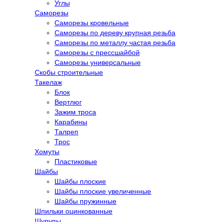
Углы
Саморезы
Саморезы кровельные
Саморезы по дереву крупная резьба
Саморезы по металлу частая резьба
Саморезы с прессшайбой
Саморезы универсальные
Скобы строительные
Такелаж
Блок
Вертлюг
Зажим троса
Карабины
Талреп
Трос
Хомуты
Пластиковые
Шайбы
Шайбы плоские
Шайбы плоские увеличенные
Шайбы пружинные
Шпильки оцинкованные
Шурупы