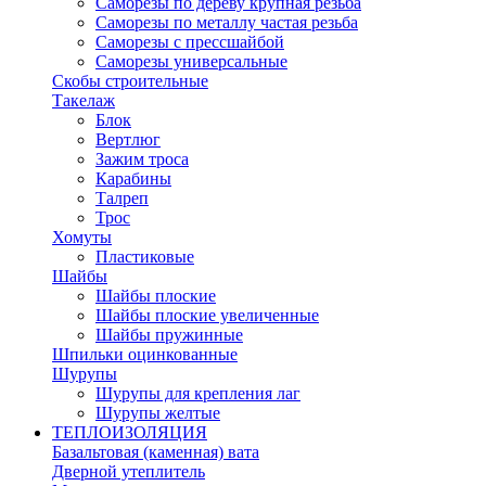
Саморезы по дереву крупная резьба
Саморезы по металлу частая резьба
Саморезы с прессшайбой
Саморезы универсальные
Скобы строительные
Такелаж
Блок
Вертлюг
Зажим троса
Карабины
Талреп
Трос
Хомуты
Пластиковые
Шайбы
Шайбы плоские
Шайбы плоские увеличенные
Шайбы пружинные
Шпильки оцинкованные
Шурупы
Шурупы для крепления лаг
Шурупы желтые
ТЕПЛОИЗОЛЯЦИЯ
Базальтовая (каменная) вата
Дверной утеплитель