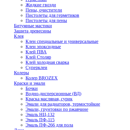
Жидкие гвозди
Пены, очистители
Пистолеты для герметиков
Пистолеты для пены
Битумные мастики
Защита древесины
Клея
Клеи специальные и универсальные
Клеи эпоксидные
Клей ПВА
Клей Столяр
Клей холодная сварка
Суперклеи
Колеры
Колер BROZEX
Краски и эмали
Бочки
Водно-дисперсионные (ВД)
Краска масляная, сурик
Эмали для радиаторов, термостойкие
Эмали, грунтовки по ржавчине
Эмаль НЦ-132
Эмаль ПФ-115
Эмаль ПФ-266 для пола