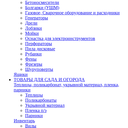
Бетоносмесители
Болгарки (УШМ)
Газовое, Сварочное оборудование и расходники
Генераторы
Дрели
Лобзики
Мойки
Оснастка для электроинструментов
Перфораторы
Пила дисковые
Рубанки
Фены
Фрезеры
Шуруповерты
Ящики
ТОВАРЫ ДЛЯ САДА И ОГОРОДА
Теплицы, поликарбонат, укрывной материал, пленка,
парники
Теплицы
Поликарбонаты
Укрывной материал
Пленка п/э
Парники
Инвентарь
Вилы