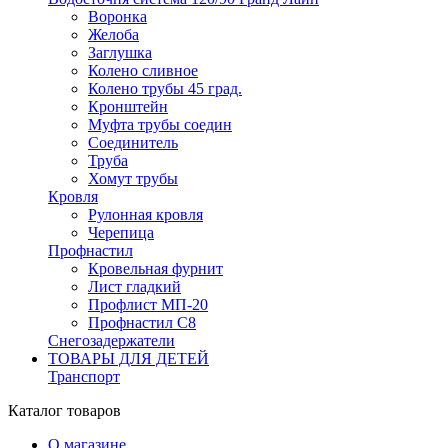
Воронка
Желоба
Заглушка
Колено сливное
Колено трубы 45 град.
Кронштейн
Муфта трубы соедин
Соединитель
Труба
Хомут трубы
Кровля
Рулонная кровля
Черепица
Профнастил
Кровельная фурнит
Лист гладкий
Профлист МП-20
Профнастил С8
Снегозадержатели
ТОВАРЫ ДЛЯ ДЕТЕЙ
Транспорт
Каталог товаров
О магазине