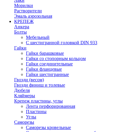
Лаки
Морилки
Растворители
Эмаль аэрозольная
КРЕПЕЖ
Анкера
Болты
Мебельный
С шестигранной головкой DIN 933
Гайки
Гайки барашковые
Гайки со стопорным кольцом
Гайки соединительные
Гайки фланцевые
Гайки шестигранные
Гвозди (весом)
Гвозди финиш и толевые
Дюбеля
Кляймеры
Крепеж пластины, углы
Лента перфорированная
Пластины
Углы
Саморезы
Саморезы кровельные