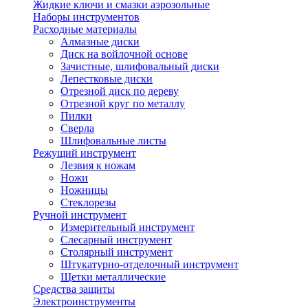
Жидкие ключи и смазки аэрозольные
Наборы инструментов
Расходные материалы
Алмазные диски
Диск на войлочной основе
Зачистные, шлифовальный диски
Лепестковые диски
Отрезной диск по дереву
Отрезной круг по металлу
Пилки
Сверла
Шлифовальные листы
Режущий инструмент
Лезвия к ножам
Ножи
Ножницы
Стеклорезы
Ручной инструмент
Измерительный инструмент
Слесарный инструмент
Столярный инструмент
Штукатурно-отделочный инструмент
Щетки металлические
Средства защиты
Электроинструменты