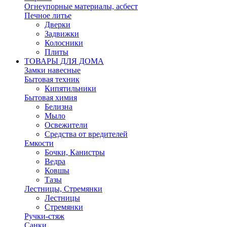
Огнеупорные материалы, асбест
Печное литье
Дверки
Задвижки
Колосники
Плиты
ТОВАРЫ ДЛЯ ДОМА
Замки навесные
Бытовая техник
Кипятильники
Бытовая химия
Белизна
Мыло
Освежители
Средства от вредителей
Емкости
Бочки, Канистры
Ведра
Ковшы
Тазы
Лестницы, Стремянки
Лестницы
Стремянки
Ручки-стяж
Санки