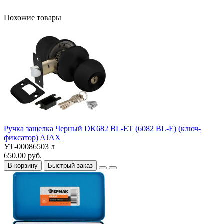
Похожие товары
Ручка защелка Черный DK682 BL-ET (6082 BL-E) (ключ-
фиксатор) AJAX
УТ-00086503 л
650.00 руб.
В корзину
Быстрый заказ