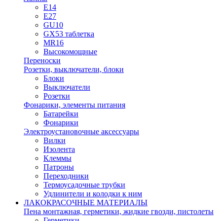
E14
E27
GU10
GX53 таблетка
MR16
Высокомощные
Переноски
Розетки, выключатели, блоки
Блоки
Выключатели
Розетки
Фонарики, элементы питания
Батарейки
Фонарики
Электроустановочные аксессуары
Вилки
Изолента
Клеммы
Патроны
Переходники
Термоусадочные трубки
Удлинители и колодки к ним
ЛАКОКРАСОЧНЫЕ МАТЕРИАЛЫ
Пена монтажная, герметики, жидкие гвозди, пистолеты
Герметики