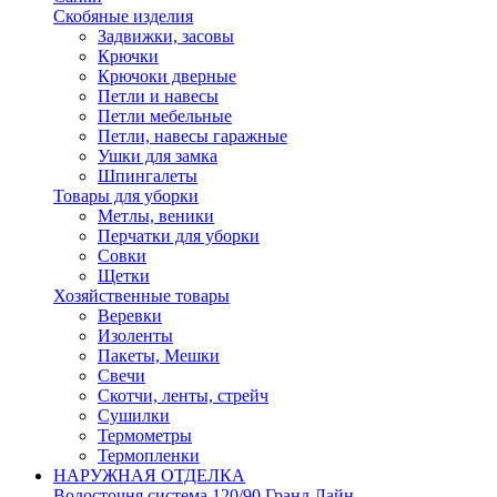
Скобяные изделия
Задвижки, засовы
Крючки
Крючоки дверные
Петли и навесы
Петли мебельные
Петли, навесы гаражные
Ушки для замка
Шпингалеты
Товары для уборки
Метлы, веники
Перчатки для уборки
Совки
Щетки
Хозяйственные товары
Веревки
Изоленты
Пакеты, Мешки
Свечи
Скотчи, ленты, стрейч
Сушилки
Термометры
Термопленки
НАРУЖНАЯ ОТДЕЛКА
Водосточня система 120/90 Гранд Лайн