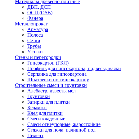
Материалы древесно-плитные
ДВП, ДСП
ОСП (OSB)
Фанера
Металлопрокат
Арматура
Полоса
Сетки
Трубы
Уголки
Стены и перегородки
Гипсокартон (ГКЛ)
Профиль для гипсокартона, подвесы, маяки
Серпянка для гипсокартона
Шпатлевки по гипсокартону
Строительные смеси и грунтовки
Алебастр, известь, мел
Грунтовки
Затирки для плитки
Керамзит
Клея для плитки
Смеси кладочные
Смеси огнеупорные, жаростойкие
Стяжки для пола, наливной пол
Цемент