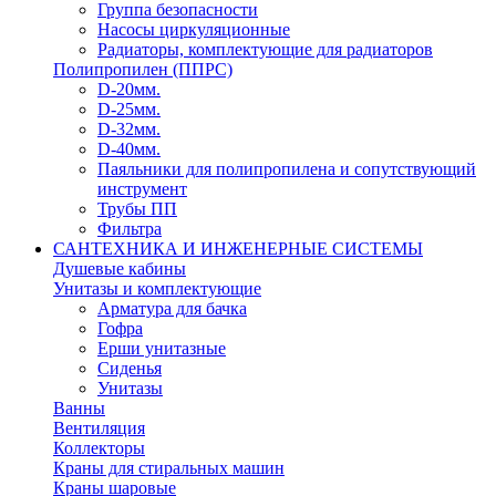
Группа безопасности
Насосы циркуляционные
Радиаторы, комплектующие для радиаторов
Полипропилен (ППРС)
D-20мм.
D-25мм.
D-32мм.
D-40мм.
Паяльники для полипропилена и сопутствующий
инструмент
Трубы ПП
Фильтра
САНТЕХНИКА И ИНЖЕНЕРНЫЕ СИСТЕМЫ
Душевые кабины
Унитазы и комплектующие
Арматура для бачка
Гофра
Ерши унитазные
Сиденья
Унитазы
Ванны
Вентиляция
Коллекторы
Краны для стиральных машин
Краны шаровые