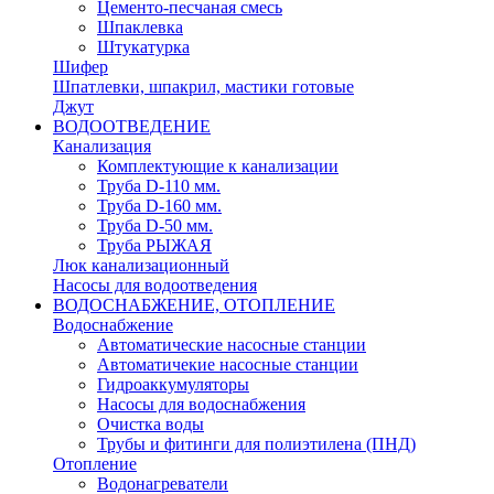
Цементо-песчаная смесь
Шпаклевка
Штукатурка
Шифер
Шпатлевки, шпакрил, мастики готовые
Джут
ВОДООТВЕДЕНИЕ
Канализация
Комплектующие к канализации
Труба D-110 мм.
Труба D-160 мм.
Труба D-50 мм.
Труба РЫЖАЯ
Люк канализационный
Насосы для водоотведения
ВОДОСНАБЖЕНИЕ, ОТОПЛЕНИЕ
Водоснабжение
Автоматичеcкие насосные станции
Автоматичекие насосные станции
Гидроаккумуляторы
Насосы для водоснабжения
Очистка воды
Трубы и фитинги для полиэтилена (ПНД)
Отопление
Водонагреватели