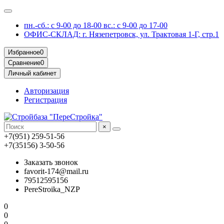
пн.-сб.: с 9-00 до 18-00 вс.: с 9-00 до 17-00
ОФИС-СКЛАД: г. Нязепетровск, ул. Трактовая 1-Г, стр.1
Избранное
0
Сравнение
0
Личный кабинет
Авторизация
Регистрация
×
+7(951) 259-51-56
+7(35156) 3-50-56
Заказать звонок
favorit-174@mail.ru
79512595156
PereStroika_NZP
0
0