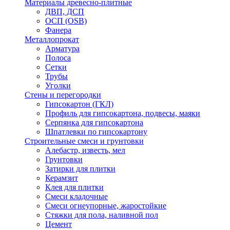
Материалы древесно-плитные
ДВП, ДСП
ОСП (OSB)
Фанера
Металлопрокат
Арматура
Полоса
Сетки
Трубы
Уголки
Стены и перегородки
Гипсокартон (ГКЛ)
Профиль для гипсокартона, подвесы, маяки
Серпянка для гипсокартона
Шпатлевки по гипсокартону
Строительные смеси и грунтовки
Алебастр, известь, мел
Грунтовки
Затирки для плитки
Керамзит
Клея для плитки
Смеси кладочные
Смеси огнеупорные, жаростойкие
Стяжки для пола, наливной пол
Цемент