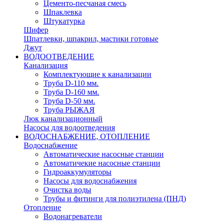
Цементо-песчаная смесь
Шпаклевка
Штукатурка
Шифер
Шпатлевки, шпакрил, мастики готовые
Джут
ВОДООТВЕДЕНИЕ
Канализация
Комплектующие к канализации
Труба D-110 мм.
Труба D-160 мм.
Труба D-50 мм.
Труба РЫЖАЯ
Люк канализационный
Насосы для водоотведения
ВОДОСНАБЖЕНИЕ, ОТОПЛЕНИЕ
Водоснабжение
Автоматичеcкие насосные станции
Автоматичекие насосные станции
Гидроаккумуляторы
Насосы для водоснабжения
Очистка воды
Трубы и фитинги для полиэтилена (ПНД)
Отопление
Водонагреватели