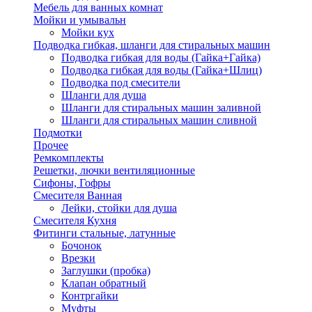
Мебель для ванных комнат
Мойки и умывальн
Мойки кух
Подводка гибкая, шланги для стиральных машин
Подводка гибкая для воды (Гайка+Гайка)
Подводка гибкая для воды (Гайка+Шлиц)
Подводка под смесители
Шланги для душа
Шланги для стиральных машин заливной
Шланги для стиральных машин сливной
Подмотки
Прочее
Ремкомплекты
Решетки, лючки вентиляционные
Сифоны, Гофры
Смесителя Ванная
Лейки, стойки для душа
Смесителя Кухня
Фитинги стальные, латунные
Бочонок
Врезки
Заглушки (пробка)
Клапан обратный
Контргайки
Муфты