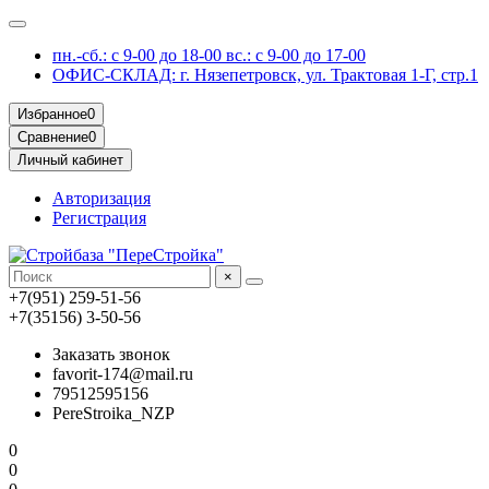
пн.-сб.: с 9-00 до 18-00 вс.: с 9-00 до 17-00
ОФИС-СКЛАД: г. Нязепетровск, ул. Трактовая 1-Г, стр.1
Избранное
0
Сравнение
0
Личный кабинет
Авторизация
Регистрация
×
+7(951) 259-51-56
+7(35156) 3-50-56
Заказать звонок
favorit-174@mail.ru
79512595156
PereStroika_NZP
0
0