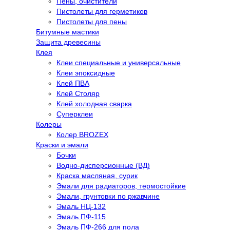
Пены, очистители
Пистолеты для герметиков
Пистолеты для пены
Битумные мастики
Защита древесины
Клея
Клеи специальные и универсальные
Клеи эпоксидные
Клей ПВА
Клей Столяр
Клей холодная сварка
Суперклеи
Колеры
Колер BROZEX
Краски и эмали
Бочки
Водно-дисперсионные (ВД)
Краска масляная, сурик
Эмали для радиаторов, термостойкие
Эмали, грунтовки по ржавчине
Эмаль НЦ-132
Эмаль ПФ-115
Эмаль ПФ-266 для пола