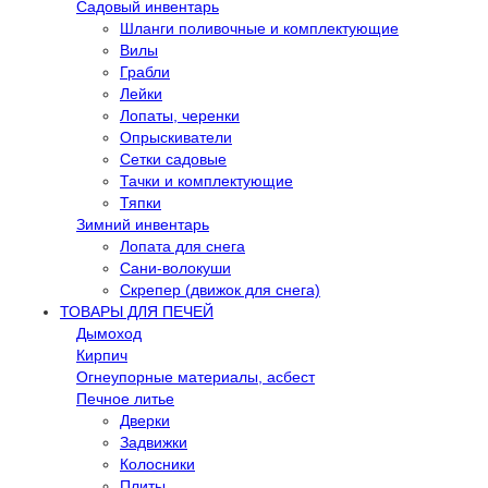
Садовый инвентарь
Шланги поливочные и комплектующие
Вилы
Грабли
Лейки
Лопаты, черенки
Опрыскиватели
Сетки садовые
Тачки и комплектующие
Тяпки
Зимний инвентарь
Лопата для снега
Сани-волокуши
Скрепер (движок для снега)
ТОВАРЫ ДЛЯ ПЕЧЕЙ
Дымоход
Кирпич
Огнеупорные материалы, асбест
Печное литье
Дверки
Задвижки
Колосники
Плиты