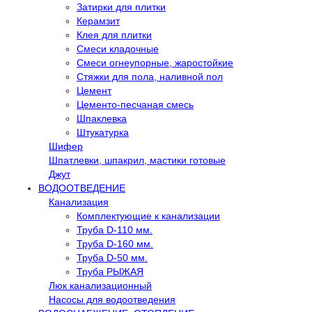
Затирки для плитки
Керамзит
Клея для плитки
Смеси кладочные
Смеси огнеупорные, жаростойкие
Стяжки для пола, наливной пол
Цемент
Цементо-песчаная смесь
Шпаклевка
Штукатурка
Шифер
Шпатлевки, шпакрил, мастики готовые
Джут
ВОДООТВЕДЕНИЕ
Канализация
Комплектующие к канализации
Труба D-110 мм.
Труба D-160 мм.
Труба D-50 мм.
Труба РЫЖАЯ
Люк канализационный
Насосы для водоотведения