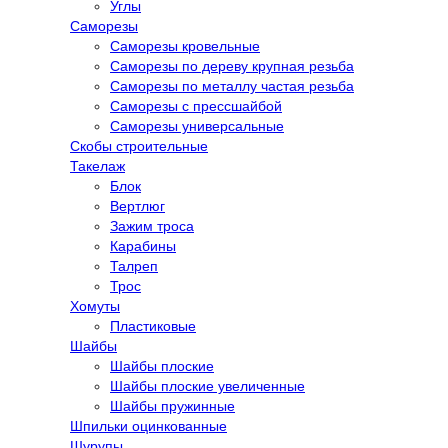
Углы
Саморезы
Саморезы кровельные
Саморезы по дереву крупная резьба
Саморезы по металлу частая резьба
Саморезы с прессшайбой
Саморезы универсальные
Скобы строительные
Такелаж
Блок
Вертлюг
Зажим троса
Карабины
Талреп
Трос
Хомуты
Пластиковые
Шайбы
Шайбы плоские
Шайбы плоские увеличенные
Шайбы пружинные
Шпильки оцинкованные
Шурупы