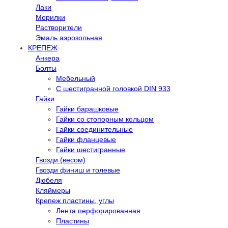
Лаки
Морилки
Растворители
Эмаль аэрозольная
КРЕПЕЖ
Анкера
Болты
Мебельный
С шестигранной головкой DIN 933
Гайки
Гайки барашковые
Гайки со стопорным кольцом
Гайки соединительные
Гайки фланцевые
Гайки шестигранные
Гвозди (весом)
Гвозди финиш и толевые
Дюбеля
Кляймеры
Крепеж пластины, углы
Лента перфорированная
Пластины