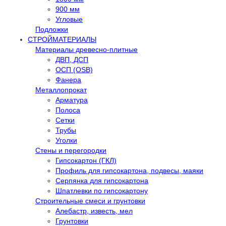
900 мм
Угловые
Подложки
СТРОЙМАТЕРИАЛЫ
Материалы древесно-плитные
ДВП, ДСП
ОСП (OSB)
Фанера
Металлопрокат
Арматура
Полоса
Сетки
Трубы
Уголки
Стены и перегородки
Гипсокартон (ГКЛ)
Профиль для гипсокартона, подвесы, маяки
Серпянка для гипсокартона
Шпатлевки по гипсокартону
Строительные смеси и грунтовки
Алебастр, известь, мел
Грунтовки