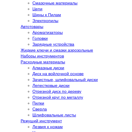
Смазочные материалы
Цепи
Шины к Пилам
Электропилы
Автотовары
Ароматизаторы
Головки
Зарядные устройства
Жидкие ключи и смазки аэрозольные
Наборы инструментов
Расходные материалы
Алмазные диски
Диск на войлочной основе
Зачистные, шлифовальный диски
Лепестковые диски
Отрезной диск по дереву
Отрезной круг по металлу
Пилки
Сверла
Шлифовальные листы
Режущий инструмент
Лезвия к ножам