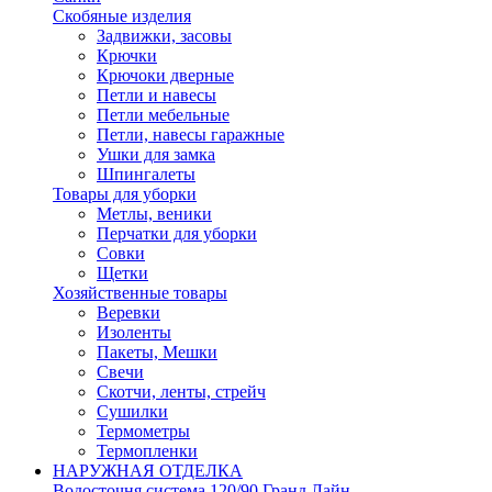
Скобяные изделия
Задвижки, засовы
Крючки
Крючоки дверные
Петли и навесы
Петли мебельные
Петли, навесы гаражные
Ушки для замка
Шпингалеты
Товары для уборки
Метлы, веники
Перчатки для уборки
Совки
Щетки
Хозяйственные товары
Веревки
Изоленты
Пакеты, Мешки
Свечи
Скотчи, ленты, стрейч
Сушилки
Термометры
Термопленки
НАРУЖНАЯ ОТДЕЛКА
Водосточня система 120/90 Гранд Лайн