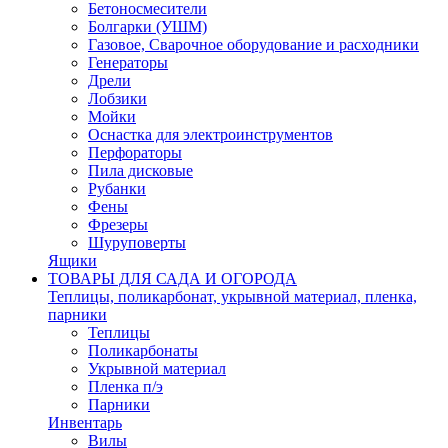
Бетоносмесители
Болгарки (УШМ)
Газовое, Сварочное оборудование и расходники
Генераторы
Дрели
Лобзики
Мойки
Оснастка для электроинструментов
Перфораторы
Пила дисковые
Рубанки
Фены
Фрезеры
Шуруповерты
Ящики
ТОВАРЫ ДЛЯ САДА И ОГОРОДА
Теплицы, поликарбонат, укрывной материал, пленка,
парники
Теплицы
Поликарбонаты
Укрывной материал
Пленка п/э
Парники
Инвентарь
Вилы