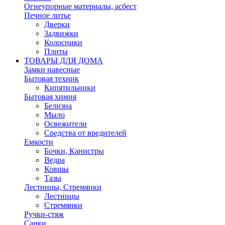
Огнеупорные материалы, асбест
Печное литье
Дверки
Задвижки
Колосники
Плиты
ТОВАРЫ ДЛЯ ДОМА
Замки навесные
Бытовая техник
Кипятильники
Бытовая химия
Белизна
Мыло
Освежители
Средства от вредителей
Емкости
Бочки, Канистры
Ведра
Ковшы
Тазы
Лестницы, Стремянки
Лестницы
Стремянки
Ручки-стяж
Санки