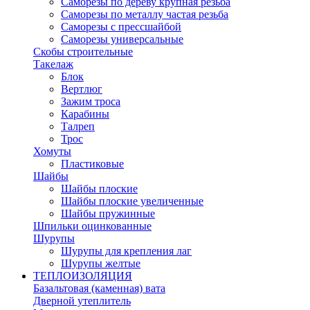
Саморезы по дереву крупная резьба
Саморезы по металлу частая резьба
Саморезы с прессшайбой
Саморезы универсальные
Скобы строительные
Такелаж
Блок
Вертлюг
Зажим троса
Карабины
Талреп
Трос
Хомуты
Пластиковые
Шайбы
Шайбы плоские
Шайбы плоские увеличенные
Шайбы пружинные
Шпильки оцинкованные
Шурупы
Шурупы для крепления лаг
Шурупы желтые
ТЕПЛОИЗОЛЯЦИЯ
Базальтовая (каменная) вата
Дверной утеплитель