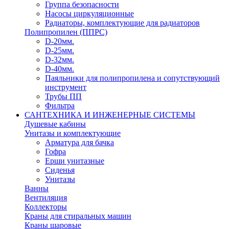
Группа безопасности
Насосы циркуляционные
Радиаторы, комплектующие для радиаторов
Полипропилен (ППРС)
D-20мм.
D-25мм.
D-32мм.
D-40мм.
Паяльники для полипропилена и сопутствующий
инструмент
Трубы ПП
Фильтра
САНТЕХНИКА И ИНЖЕНЕРНЫЕ СИСТЕМЫ
Душевые кабины
Унитазы и комплектующие
Арматура для бачка
Гофра
Ерши унитазные
Сиденья
Унитазы
Ванны
Вентиляция
Коллекторы
Краны для стиральных машин
Краны шаровые