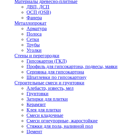
Материалы древесно-плитные
ДВП, ДСП
ОСП (OSB)
Фанера
Металлопрокат
Арматура
Полоса
Сетки
Трубы
Уголки
Стены и перегородки
Гипсокартон (ГКЛ)
Профиль для гипсокартона, подвесы, маяки
Серпянка для гипсокартона
Шпатлевки по гипсокартону
Строительные смеси и грунтовки
Алебастр, известь, мел
Грунтовки
Затирки для плитки
Керамзит
Клея для плитки
Смеси кладочные
Смеси огнеупорные, жаростойкие
Стяжки для пола, наливной пол
Цемент