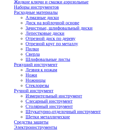
Жидкие ключи и смазки аэрозольные
Наборы инструментов
Расходные материалы
Алмазные диски
Диск на войлочной основе
Зачистные, шлифовальный диски
Лепестковые диски
Отрезной диск по дереву
Отрезной круг по металлу
Пилки
Сверла
Шлифовальные листы
Режущий инструмент
Лезвия к ножам
Ножи
Ножницы
Стеклорезы
Ручной инструмент
Измерительный инструмент
Слесарный инструмент
Столярный инструмент
Штукатурно-отделочный инструмент
Щетки металлические
Средства защиты
Электроинструменты