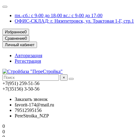
пн.-сб.: с 9-00 до 18-00 вс.: с 9-00 до 17-00
ОФИС-СКЛАД: г. Нязепетровск, ул. Трактовая 1-Г, стр.1
Избранное
0
Сравнение
0
Личный кабинет
Авторизация
Регистрация
×
+7(951) 259-51-56
+7(35156) 3-50-56
Заказать звонок
favorit-174@mail.ru
79512595156
PereStroika_NZP
0
0