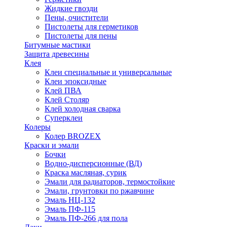
Жидкие гвозди
Пены, очистители
Пистолеты для герметиков
Пистолеты для пены
Битумные мастики
Защита древесины
Клея
Клеи специальные и универсальные
Клеи эпоксидные
Клей ПВА
Клей Столяр
Клей холодная сварка
Суперклеи
Колеры
Колер BROZEX
Краски и эмали
Бочки
Водно-дисперсионные (ВД)
Краска масляная, сурик
Эмали для радиаторов, термостойкие
Эмали, грунтовки по ржавчине
Эмаль НЦ-132
Эмаль ПФ-115
Эмаль ПФ-266 для пола