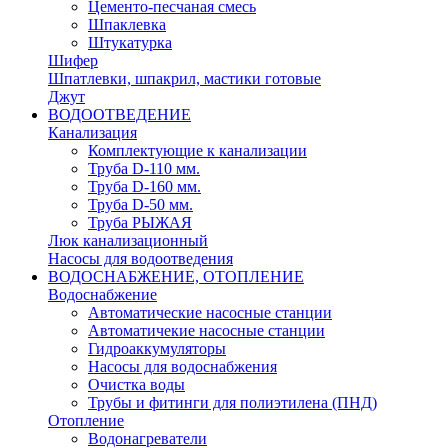
Цементо-песчаная смесь
Шпаклевка
Штукатурка
Шифер
Шпатлевки, шпакрил, мастики готовые
Джут
ВОДООТВЕДЕНИЕ
Канализация
Комплектующие к канализации
Труба D-110 мм.
Труба D-160 мм.
Труба D-50 мм.
Труба РЫЖАЯ
Люк канализационный
Насосы для водоотведения
ВОДОСНАБЖЕНИЕ, ОТОПЛЕНИЕ
Водоснабжение
Автоматичеcкие насосные станции
Автоматичекие насосные станции
Гидроаккумуляторы
Насосы для водоснабжения
Очистка воды
Трубы и фитинги для полиэтилена (ПНД)
Отопление
Водонагреватели