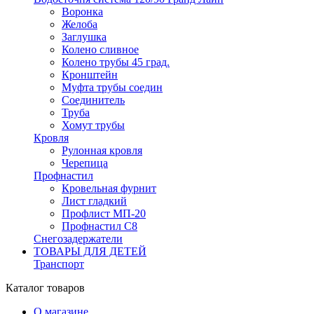
Воронка
Желоба
Заглушка
Колено сливное
Колено трубы 45 град.
Кронштейн
Муфта трубы соедин
Соединитель
Труба
Хомут трубы
Кровля
Рулонная кровля
Черепица
Профнастил
Кровельная фурнит
Лист гладкий
Профлист МП-20
Профнастил С8
Снегозадержатели
ТОВАРЫ ДЛЯ ДЕТЕЙ
Транспорт
Каталог товаров
О магазине