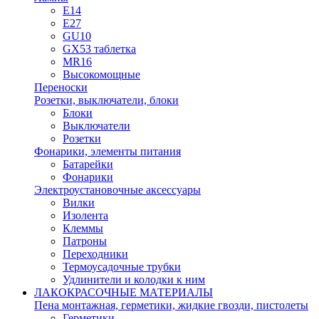
E14
E27
GU10
GX53 таблетка
MR16
Высокомощные
Переноски
Розетки, выключатели, блоки
Блоки
Выключатели
Розетки
Фонарики, элементы питания
Батарейки
Фонарики
Электроустановочные аксессуары
Вилки
Изолента
Клеммы
Патроны
Переходники
Термоусадочные трубки
Удлинители и колодки к ним
ЛАКОКРАСОЧНЫЕ МАТЕРИАЛЫ
Пена монтажная, герметики, жидкие гвозди, пистолеты
Герметики