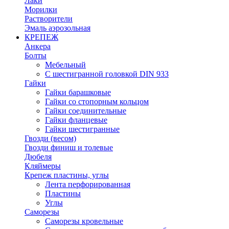
Лаки
Морилки
Растворители
Эмаль аэрозольная
КРЕПЕЖ
Анкера
Болты
Мебельный
С шестигранной головкой DIN 933
Гайки
Гайки барашковые
Гайки со стопорным кольцом
Гайки соединительные
Гайки фланцевые
Гайки шестигранные
Гвозди (весом)
Гвозди финиш и толевые
Дюбеля
Кляймеры
Крепеж пластины, углы
Лента перфорированная
Пластины
Углы
Саморезы
Саморезы кровельные