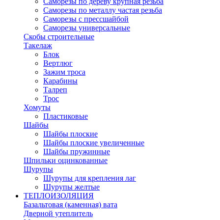
Саморезы по дереву крупная резьба
Саморезы по металлу частая резьба
Саморезы с прессшайбой
Саморезы универсальные
Скобы строительные
Такелаж
Блок
Вертлюг
Зажим троса
Карабины
Талреп
Трос
Хомуты
Пластиковые
Шайбы
Шайбы плоские
Шайбы плоские увеличенные
Шайбы пружинные
Шпильки оцинкованные
Шурупы
Шурупы для крепления лаг
Шурупы желтые
ТЕПЛОИЗОЛЯЦИЯ
Базальтовая (каменная) вата
Дверной утеплитель