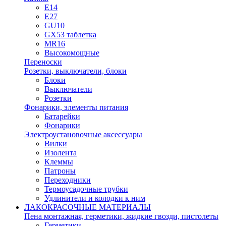
E14
E27
GU10
GX53 таблетка
MR16
Высокомощные
Переноски
Розетки, выключатели, блоки
Блоки
Выключатели
Розетки
Фонарики, элементы питания
Батарейки
Фонарики
Электроустановочные аксессуары
Вилки
Изолента
Клеммы
Патроны
Переходники
Термоусадочные трубки
Удлинители и колодки к ним
ЛАКОКРАСОЧНЫЕ МАТЕРИАЛЫ
Пена монтажная, герметики, жидкие гвозди, пистолеты
Герметики