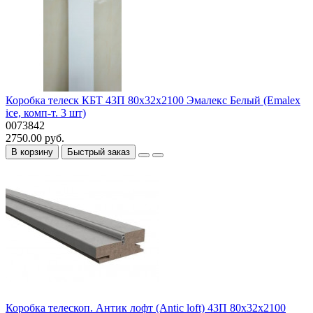
Коробка телеск КБТ 43П 80x32x2100 Эмалекс Белый (Emalex
ice, комп-т. 3 шт)
0073842
2750.00 руб.
В корзину
Быстрый заказ
Коробка телескоп. Антик лофт (Antic loft) 43П 80x32x2100