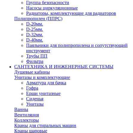
Группа безопасности
Насосы циркуляционные
Радиаторы, комплектующие для радиаторов
Полипропилен (ППРС)
D-20мм.
D-25мм.
D-32мм.
D-40мм.
Паяльники для полипропилена и сопутствующий
инструмент
Трубы ПП
Фильтра
САНТЕХНИКА И ИНЖЕНЕРНЫЕ СИСТЕМЫ
Душевые кабины
Унитазы и комплектующие
Арматура для бачка
Гофра
Ерши унитазные
Сиденья
Унитазы
Ванны
Вентиляция
Коллекторы
Краны для стиральных машин
Краны шаровые