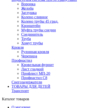
Воронка
Желоба
Заглушка
Колено сливное
Колено трубы 45 град.
Кронштейн
Муфта трубы соедин
Соединитель
Труба
Хомут трубы
Кровля
Рулонная кровля
Черепица
Профнастил
Кровельная фурнит
Лист гладкий
Профлист МП-20
Профнастил С8
Снегозадержатели
ТОВАРЫ ДЛЯ ДЕТЕЙ
Транспорт
Каталог товаров
О магазине