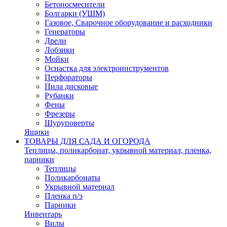
Бетоносмесители
Болгарки (УШМ)
Газовое, Сварочное оборудование и расходники
Генераторы
Дрели
Лобзики
Мойки
Оснастка для электроинструментов
Перфораторы
Пила дисковые
Рубанки
Фены
Фрезеры
Шуруповерты
Ящики
ТОВАРЫ ДЛЯ САДА И ОГОРОДА
Теплицы, поликарбонат, укрывной материал, пленка,
парники
Теплицы
Поликарбонаты
Укрывной материал
Пленка п/э
Парники
Инвентарь
Вилы