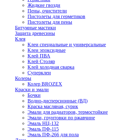
Жидкие гвозди
Пены, очистители
Пистолеты для герметиков
Пистолеты для пены
Битумные мастики
Защита древесины
Клея
Клеи специальные и универсальные
Клеи эпоксидные
Клей ПВА
Клей Столяр
Клей холодная сварка
Суперклеи
Колеры
Колер BROZEX
Краски и эмали
Бочки
Водно-дисперсионные (ВД)
Краска масляная, сурик
Эмали для радиаторов, термостойкие
Эмали, грунтовки по ржавчине
Эмаль НЦ-132
Эмаль ПФ-115
Эмаль ПФ-266 для пола