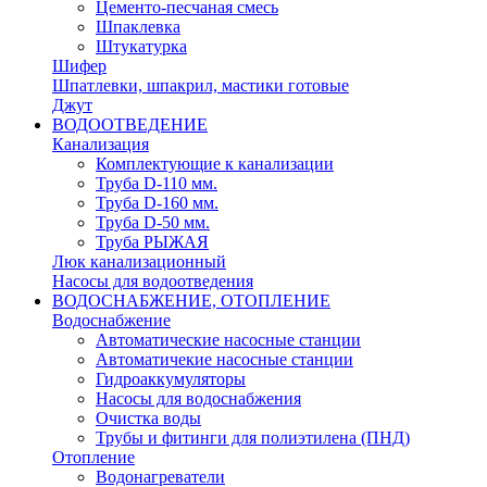
Цементо-песчаная смесь
Шпаклевка
Штукатурка
Шифер
Шпатлевки, шпакрил, мастики готовые
Джут
ВОДООТВЕДЕНИЕ
Канализация
Комплектующие к канализации
Труба D-110 мм.
Труба D-160 мм.
Труба D-50 мм.
Труба РЫЖАЯ
Люк канализационный
Насосы для водоотведения
ВОДОСНАБЖЕНИЕ, ОТОПЛЕНИЕ
Водоснабжение
Автоматичеcкие насосные станции
Автоматичекие насосные станции
Гидроаккумуляторы
Насосы для водоснабжения
Очистка воды
Трубы и фитинги для полиэтилена (ПНД)
Отопление
Водонагреватели