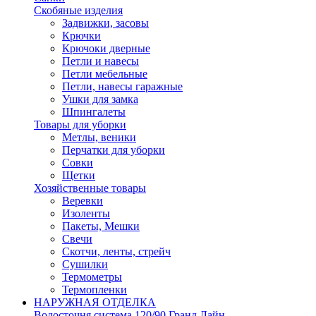
Скобяные изделия
Задвижки, засовы
Крючки
Крючоки дверные
Петли и навесы
Петли мебельные
Петли, навесы гаражные
Ушки для замка
Шпингалеты
Товары для уборки
Метлы, веники
Перчатки для уборки
Совки
Щетки
Хозяйственные товары
Веревки
Изоленты
Пакеты, Мешки
Свечи
Скотчи, ленты, стрейч
Сушилки
Термометры
Термопленки
НАРУЖНАЯ ОТДЕЛКА
Водосточня система 120/90 Гранд Лайн