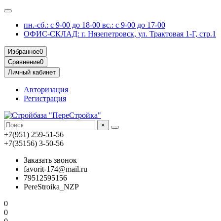
пн.-сб.: с 9-00 до 18-00 вс.: с 9-00 до 17-00
ОФИС-СКЛАД: г. Нязепетровск, ул. Трактовая 1-Г, стр.1
Избранное
0
Сравнение
0
Личный кабинет
Авторизация
Регистрация
×
+7(951) 259-51-56
+7(35156) 3-50-56
Заказать звонок
favorit-174@mail.ru
79512595156
PereStroika_NZP
0
0