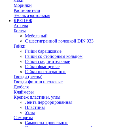
Лаки
Морилки
Растворители
Эмаль аэрозольная
КРЕПЕЖ
Анкера
Болты
Мебельный
С шестигранной головкой DIN 933
Гайки
Гайки барашковые
Гайки со стопорным кольцом
Гайки соединительные
Гайки фланцевые
Гайки шестигранные
Гвозди (весом)
Гвозди финиш и толевые
Дюбеля
Кляймеры
Крепеж пластины, углы
Лента перфорированная
Пластины
Углы
Саморезы
Саморезы кровельные