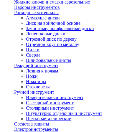
Жидкие ключи и смазки аэрозольные
Наборы инструментов
Расходные материалы
Алмазные диски
Диск на войлочной основе
Зачистные, шлифовальный диски
Лепестковые диски
Отрезной диск по дереву
Отрезной круг по металлу
Пилки
Сверла
Шлифовальные листы
Режущий инструмент
Лезвия к ножам
Ножи
Ножницы
Стеклорезы
Ручной инструмент
Измерительный инструмент
Слесарный инструмент
Столярный инструмент
Штукатурно-отделочный инструмент
Щетки металлические
Средства защиты
Электроинструменты