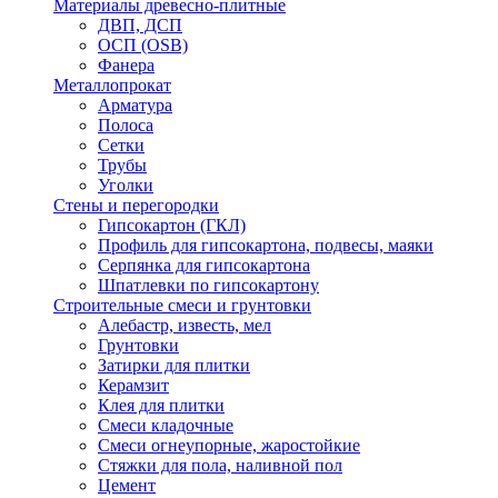
Материалы древесно-плитные
ДВП, ДСП
ОСП (OSB)
Фанера
Металлопрокат
Арматура
Полоса
Сетки
Трубы
Уголки
Стены и перегородки
Гипсокартон (ГКЛ)
Профиль для гипсокартона, подвесы, маяки
Серпянка для гипсокартона
Шпатлевки по гипсокартону
Строительные смеси и грунтовки
Алебастр, известь, мел
Грунтовки
Затирки для плитки
Керамзит
Клея для плитки
Смеси кладочные
Смеси огнеупорные, жаростойкие
Стяжки для пола, наливной пол
Цемент