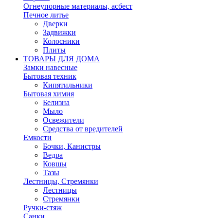
Огнеупорные материалы, асбест
Печное литье
Дверки
Задвижки
Колосники
Плиты
ТОВАРЫ ДЛЯ ДОМА
Замки навесные
Бытовая техник
Кипятильники
Бытовая химия
Белизна
Мыло
Освежители
Средства от вредителей
Емкости
Бочки, Канистры
Ведра
Ковшы
Тазы
Лестницы, Стремянки
Лестницы
Стремянки
Ручки-стяж
Санки