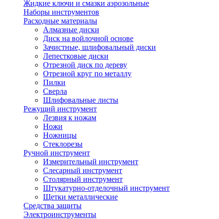
Жидкие ключи и смазки аэрозольные
Наборы инструментов
Расходные материалы
Алмазные диски
Диск на войлочной основе
Зачистные, шлифовальный диски
Лепестковые диски
Отрезной диск по дереву
Отрезной круг по металлу
Пилки
Сверла
Шлифовальные листы
Режущий инструмент
Лезвия к ножам
Ножи
Ножницы
Стеклорезы
Ручной инструмент
Измерительный инструмент
Слесарный инструмент
Столярный инструмент
Штукатурно-отделочный инструмент
Щетки металлические
Средства защиты
Электроинструменты