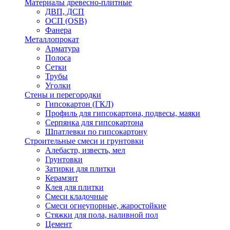
Материалы древесно-плитные
ДВП, ДСП
ОСП (OSB)
Фанера
Металлопрокат
Арматура
Полоса
Сетки
Трубы
Уголки
Стены и перегородки
Гипсокартон (ГКЛ)
Профиль для гипсокартона, подвесы, маяки
Серпянка для гипсокартона
Шпатлевки по гипсокартону
Строительные смеси и грунтовки
Алебастр, известь, мел
Грунтовки
Затирки для плитки
Керамзит
Клея для плитки
Смеси кладочные
Смеси огнеупорные, жаростойкие
Стяжки для пола, наливной пол
Цемент