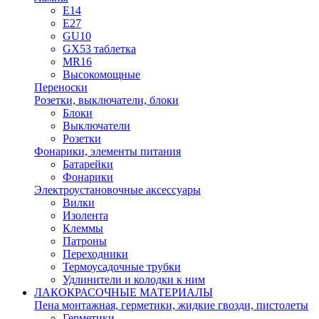
E14
E27
GU10
GX53 таблетка
MR16
Высокомощные
Переноски
Розетки, выключатели, блоки
Блоки
Выключатели
Розетки
Фонарики, элементы питания
Батарейки
Фонарики
Электроустановочные аксессуары
Вилки
Изолента
Клеммы
Патроны
Переходники
Термоусадочные трубки
Удлинители и колодки к ним
ЛАКОКРАСОЧНЫЕ МАТЕРИАЛЫ
Пена монтажная, герметики, жидкие гвозди, пистолеты
Герметики