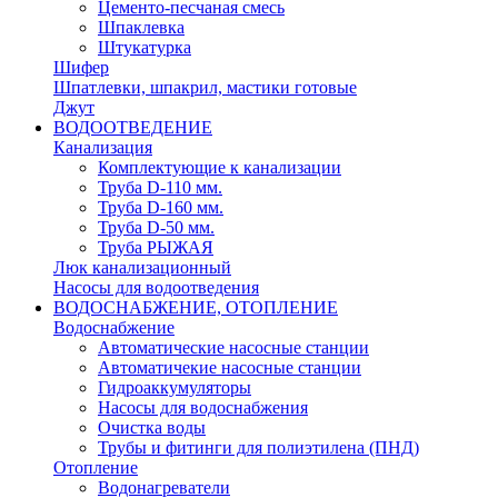
Цементо-песчаная смесь
Шпаклевка
Штукатурка
Шифер
Шпатлевки, шпакрил, мастики готовые
Джут
ВОДООТВЕДЕНИЕ
Канализация
Комплектующие к канализации
Труба D-110 мм.
Труба D-160 мм.
Труба D-50 мм.
Труба РЫЖАЯ
Люк канализационный
Насосы для водоотведения
ВОДОСНАБЖЕНИЕ, ОТОПЛЕНИЕ
Водоснабжение
Автоматичеcкие насосные станции
Автоматичекие насосные станции
Гидроаккумуляторы
Насосы для водоснабжения
Очистка воды
Трубы и фитинги для полиэтилена (ПНД)
Отопление
Водонагреватели