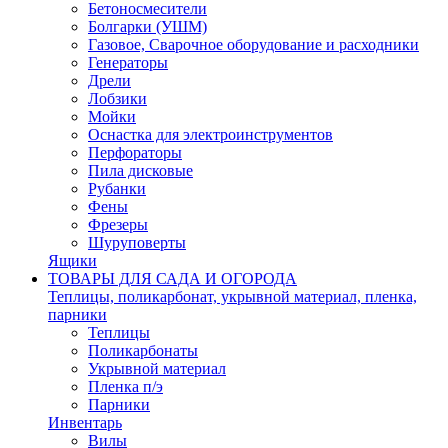
Бетоносмесители
Болгарки (УШМ)
Газовое, Сварочное оборудование и расходники
Генераторы
Дрели
Лобзики
Мойки
Оснастка для электроинструментов
Перфораторы
Пила дисковые
Рубанки
Фены
Фрезеры
Шуруповерты
Ящики
ТОВАРЫ ДЛЯ САДА И ОГОРОДА
Теплицы, поликарбонат, укрывной материал, пленка,
парники
Теплицы
Поликарбонаты
Укрывной материал
Пленка п/э
Парники
Инвентарь
Вилы