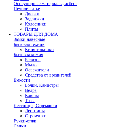
Огнеупорные материалы, асбест
Печное литье
Дверки
Задвижки
Колосники
Плиты
ТОВАРЫ ДЛЯ ДОМА
Замки навесные
Бытовая техник
Кипятильники
Бытовая химия
Белизна
Мыло
Освежители
Средства от вредителей
Емкости
Бочки, Канистры
Ведра
Ковшы
Тазы
Лестницы, Стремянки
Лестницы
Стремянки
Ручки-стяж
Санки