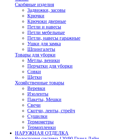
Скобяные изделия
Задвижки, засовы
Крючки
Крючоки дверные
Петли и навесы
Петли мебельные
Петли, навесы гаражные
Ушки для замка
Шпингалеты
Товары для уборки
Метлы, веники
Перчатки для уборки
Совки
Щетки
Хозяйственные товары
Веревки
Изоленты
Пакеты, Мешки
Свечи
Скотчи, ленты, стрейч
Сушилки
Термометры
Термопленки
НАРУЖНАЯ ОТДЕЛКА
Водосточня система 120/90 Гранд Лайн