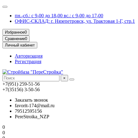
пн.-сб.: с 9-00 до 18-00 вс.: с 9-00 до 17-00
ОФИС-СКЛАД: г. Нязепетровск, ул. Трактовая 1-Г, стр.1
Избранное
0
Сравнение
0
Личный кабинет
Авторизация
Регистрация
×
+7(951) 259-51-56
+7(35156) 3-50-56
Заказать звонок
favorit-174@mail.ru
79512595156
PereStroika_NZP
0
0