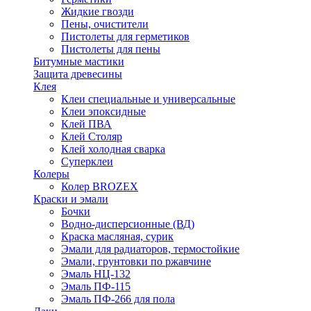
Жидкие гвозди
Пены, очистители
Пистолеты для герметиков
Пистолеты для пены
Битумные мастики
Защита древесины
Клея
Клеи специальные и универсальные
Клеи эпоксидные
Клей ПВА
Клей Столяр
Клей холодная сварка
Суперклеи
Колеры
Колер BROZEX
Краски и эмали
Бочки
Водно-дисперсионные (ВД)
Краска масляная, сурик
Эмали для радиаторов, термостойкие
Эмали, грунтовки по ржавчине
Эмаль НЦ-132
Эмаль ПФ-115
Эмаль ПФ-266 для пола