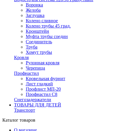
Воронка
Желоба
Заглушка
Колено сливное
Колено трубы 45 град.
Кронштейн
Муфта трубы соедин
Соединитель
Труба
Хомут трубы
Кровля
Рулонная кровля
Черепица
Профнастил
Кровельная фурнит
Лист гладкий
Профлист МП-20
Профнастил С8
Снегозадержатели
ТОВАРЫ ДЛЯ ДЕТЕЙ
Транспорт
Каталог товаров
О магазине