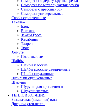
Саморезы по дереву крупная резьба
Саморезы по металлу частая резьба
Саморезы с прессшайбой
Саморезы универсальные
Скобы строительные
Такелаж
Блок
Вертлюг
Зажим троса
Карабины
Талреп
Трос
Хомуты
Пластиковые
Шайбы
Шайбы плоские
Шайбы плоские увеличенные
Шайбы пружинные
Шпильки оцинкованные
Шурупы
Шурупы для крепления лаг
Шурупы желтые
ТЕПЛОИЗОЛЯЦИЯ
Базальтовая (каменная) вата
Дверной утеплитель