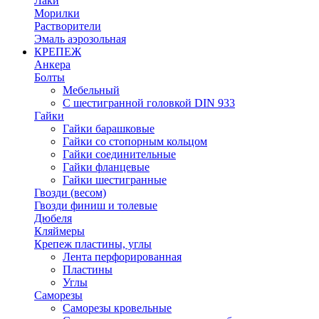
Лаки
Морилки
Растворители
Эмаль аэрозольная
КРЕПЕЖ
Анкера
Болты
Мебельный
С шестигранной головкой DIN 933
Гайки
Гайки барашковые
Гайки со стопорным кольцом
Гайки соединительные
Гайки фланцевые
Гайки шестигранные
Гвозди (весом)
Гвозди финиш и толевые
Дюбеля
Кляймеры
Крепеж пластины, углы
Лента перфорированная
Пластины
Углы
Саморезы
Саморезы кровельные