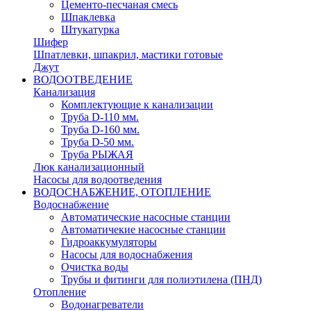
Цементо-песчаная смесь
Шпаклевка
Штукатурка
Шифер
Шпатлевки, шпакрил, мастики готовые
Джут
ВОДООТВЕДЕНИЕ
Канализация
Комплектующие к канализации
Труба D-110 мм.
Труба D-160 мм.
Труба D-50 мм.
Труба РЫЖАЯ
Люк канализационный
Насосы для водоотведения
ВОДОСНАБЖЕНИЕ, ОТОПЛЕНИЕ
Водоснабжение
Автоматичеcкие насосные станции
Автоматичекие насосные станции
Гидроаккумуляторы
Насосы для водоснабжения
Очистка воды
Трубы и фитинги для полиэтилена (ПНД)
Отопление
Водонагреватели