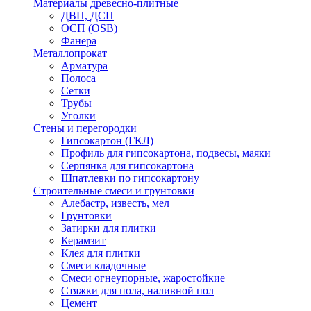
Материалы древесно-плитные
ДВП, ДСП
ОСП (OSB)
Фанера
Металлопрокат
Арматура
Полоса
Сетки
Трубы
Уголки
Стены и перегородки
Гипсокартон (ГКЛ)
Профиль для гипсокартона, подвесы, маяки
Серпянка для гипсокартона
Шпатлевки по гипсокартону
Строительные смеси и грунтовки
Алебастр, известь, мел
Грунтовки
Затирки для плитки
Керамзит
Клея для плитки
Смеси кладочные
Смеси огнеупорные, жаростойкие
Стяжки для пола, наливной пол
Цемент