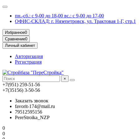
пн.-сб.: с 9-00 до 18-00 вс.: с 9-00 до 17-00
ОФИС-СКЛАД: г. Нязепетровск, ул. Трактовая 1-Г, стр.1
Избранное
0
Сравнение
0
Личный кабинет
Авторизация
Регистрация
×
+7(951) 259-51-56
+7(35156) 3-50-56
Заказать звонок
favorit-174@mail.ru
79512595156
PereStroika_NZP
0
0