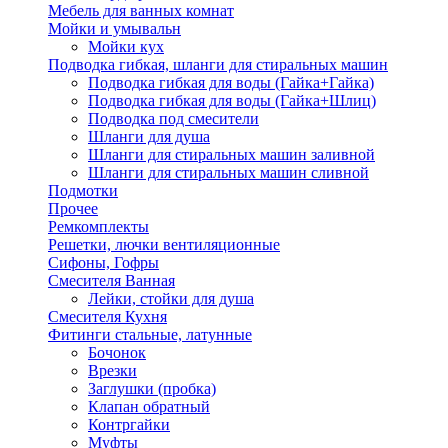
Мебель для ванных комнат
Мойки и умывальн
Мойки кух
Подводка гибкая, шланги для стиральных машин
Подводка гибкая для воды (Гайка+Гайка)
Подводка гибкая для воды (Гайка+Шлиц)
Подводка под смесители
Шланги для душа
Шланги для стиральных машин заливной
Шланги для стиральных машин сливной
Подмотки
Прочее
Ремкомплекты
Решетки, лючки вентиляционные
Сифоны, Гофры
Смесителя Ванная
Лейки, стойки для душа
Смесителя Кухня
Фитинги стальные, латунные
Бочонок
Врезки
Заглушки (пробка)
Клапан обратный
Контргайки
Муфты