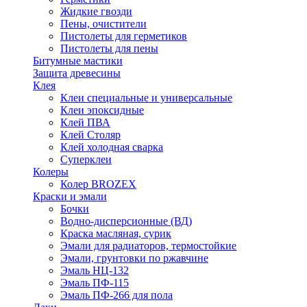
Жидкие гвозди
Пены, очистители
Пистолеты для герметиков
Пистолеты для пены
Битумные мастики
Защита древесины
Клея
Клеи специальные и универсальные
Клеи эпоксидные
Клей ПВА
Клей Столяр
Клей холодная сварка
Суперклеи
Колеры
Колер BROZEX
Краски и эмали
Бочки
Водно-дисперсионные (ВД)
Краска масляная, сурик
Эмали для радиаторов, термостойкие
Эмали, грунтовки по ржавчине
Эмаль НЦ-132
Эмаль ПФ-115
Эмаль ПФ-266 для пола