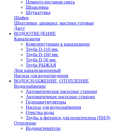
Цементо-песчаная смесь
Шпаклевка
Штукатурка
Шифер
Шпатлевки, шпакрил, мастики готовые
Джут
ВОДООТВЕДЕНИЕ
Канализация
Комплектующие к канализации
Труба D-110 мм.
Труба D-160 мм.
Труба D-50 мм.
Труба РЫЖАЯ
Люк канализационный
Насосы для водоотведения
ВОДОСНАБЖЕНИЕ, ОТОПЛЕНИЕ
Водоснабжение
Автоматичеcкие насосные станции
Автоматичекие насосные станции
Гидроаккумуляторы
Насосы для водоснабжения
Очистка воды
Трубы и фитинги для полиэтилена (ПНД)
Отопление
Водонагреватели