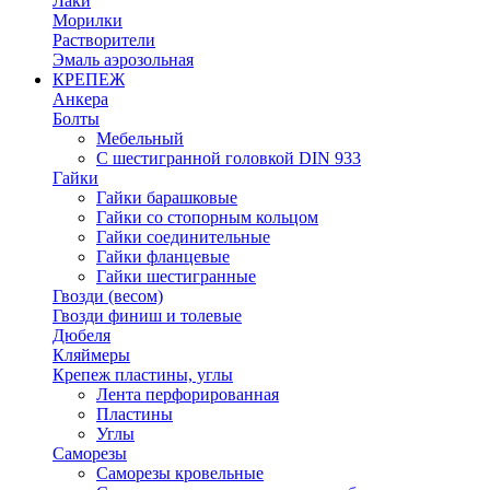
Лаки
Морилки
Растворители
Эмаль аэрозольная
КРЕПЕЖ
Анкера
Болты
Мебельный
С шестигранной головкой DIN 933
Гайки
Гайки барашковые
Гайки со стопорным кольцом
Гайки соединительные
Гайки фланцевые
Гайки шестигранные
Гвозди (весом)
Гвозди финиш и толевые
Дюбеля
Кляймеры
Крепеж пластины, углы
Лента перфорированная
Пластины
Углы
Саморезы
Саморезы кровельные