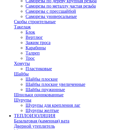
Саморезы по дереву крупная резьба
Саморезы по металлу частая резьба
Саморезы с прессшайбой
Саморезы универсальные
Скобы строительные
Такелаж
Блок
Вертлюг
Зажим троса
Карабины
Талреп
Трос
Хомуты
Пластиковые
Шайбы
Шайбы плоские
Шайбы плоские увеличенные
Шайбы пружинные
Шпильки оцинкованные
Шурупы
Шурупы для крепления лаг
Шурупы желтые
ТЕПЛОИЗОЛЯЦИЯ
Базальтовая (каменная) вата
Дверной утеплитель