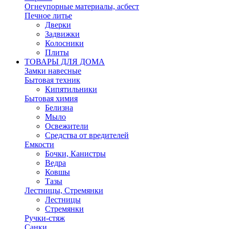
Огнеупорные материалы, асбест
Печное литье
Дверки
Задвижки
Колосники
Плиты
ТОВАРЫ ДЛЯ ДОМА
Замки навесные
Бытовая техник
Кипятильники
Бытовая химия
Белизна
Мыло
Освежители
Средства от вредителей
Емкости
Бочки, Канистры
Ведра
Ковшы
Тазы
Лестницы, Стремянки
Лестницы
Стремянки
Ручки-стяж
Санки