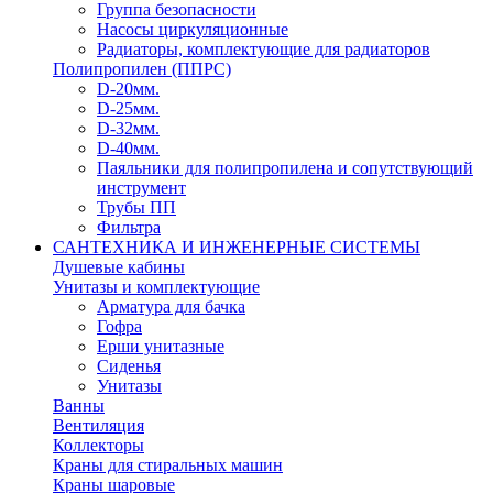
Группа безопасности
Насосы циркуляционные
Радиаторы, комплектующие для радиаторов
Полипропилен (ППРС)
D-20мм.
D-25мм.
D-32мм.
D-40мм.
Паяльники для полипропилена и сопутствующий
инструмент
Трубы ПП
Фильтра
САНТЕХНИКА И ИНЖЕНЕРНЫЕ СИСТЕМЫ
Душевые кабины
Унитазы и комплектующие
Арматура для бачка
Гофра
Ерши унитазные
Сиденья
Унитазы
Ванны
Вентиляция
Коллекторы
Краны для стиральных машин
Краны шаровые