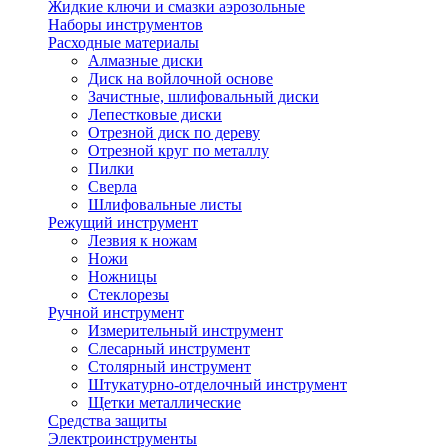
Жидкие ключи и смазки аэрозольные
Наборы инструментов
Расходные материалы
Алмазные диски
Диск на войлочной основе
Зачистные, шлифовальный диски
Лепестковые диски
Отрезной диск по дереву
Отрезной круг по металлу
Пилки
Сверла
Шлифовальные листы
Режущий инструмент
Лезвия к ножам
Ножи
Ножницы
Стеклорезы
Ручной инструмент
Измерительный инструмент
Слесарный инструмент
Столярный инструмент
Штукатурно-отделочный инструмент
Щетки металлические
Средства защиты
Электроинструменты