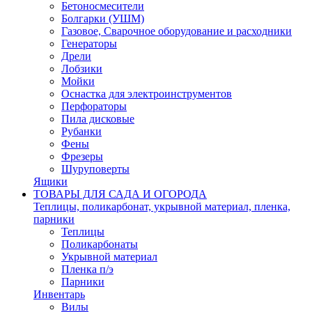
Бетоносмесители
Болгарки (УШМ)
Газовое, Сварочное оборудование и расходники
Генераторы
Дрели
Лобзики
Мойки
Оснастка для электроинструментов
Перфораторы
Пила дисковые
Рубанки
Фены
Фрезеры
Шуруповерты
Ящики
ТОВАРЫ ДЛЯ САДА И ОГОРОДА
Теплицы, поликарбонат, укрывной материал, пленка,
парники
Теплицы
Поликарбонаты
Укрывной материал
Пленка п/э
Парники
Инвентарь
Вилы