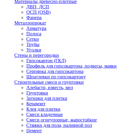
Материалы древесно-плитные
ДВП, ДСП
ОСП (OSB)
Фанера
Металлопрокат
Арматура
Полоса
Сетки
Трубы
Уголки
Стены и перегородки
Гипсокартон (ГКЛ)
Профиль для гипсокартона, подвесы, маяки
Серпянка для гипсокартона
Шпатлевки по гипсокартону
Строительные смеси и грунтовки
Алебастр, известь, мел
Грунтовки
Затирки для плитки
Керамзит
Клея для плитки
Смеси кладочные
Смеси огнеупорные, жаростойкие
Стяжки для пола, наливной пол
Цемент