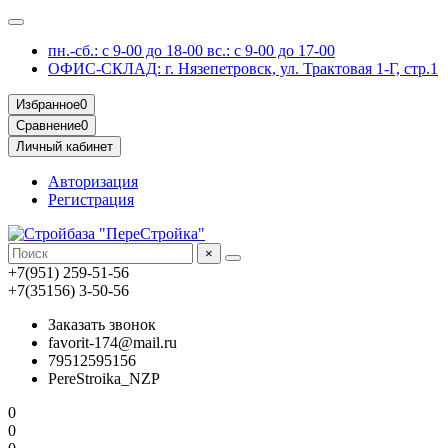
пн.-сб.: с 9-00 до 18-00 вс.: с 9-00 до 17-00
ОФИС-СКЛАД: г. Нязепетровск, ул. Трактовая 1-Г, стр.1
Избранное
0
Сравнение
0
Личный кабинет
Авторизация
Регистрация
×
+7(951) 259-51-56
+7(35156) 3-50-56
Заказать звонок
favorit-174@mail.ru
79512595156
PereStroika_NZP
0
0