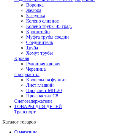
Воронка
Желоба
Заглушка
Колено сливное
Колено трубы 45 град.
Кронштейн
Муфта трубы соедин
Соединитель
Труба
Хомут трубы
Кровля
Рулонная кровля
Черепица
Профнастил
Кровельная фурнит
Лист гладкий
Профлист МП-20
Профнастил С8
Снегозадержатели
ТОВАРЫ ДЛЯ ДЕТЕЙ
Транспорт
Каталог товаров
О магазине