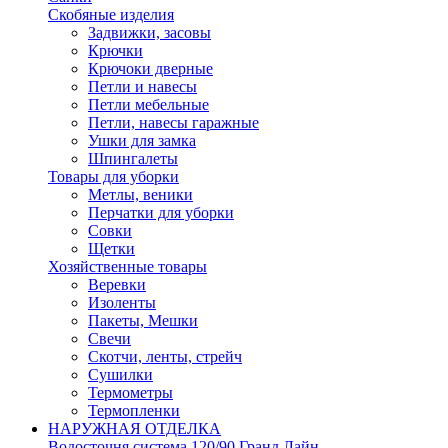
Скобяные изделия
Задвижки, засовы
Крючки
Крючоки дверные
Петли и навесы
Петли мебельные
Петли, навесы гаражные
Ушки для замка
Шпингалеты
Товары для уборки
Метлы, веники
Перчатки для уборки
Совки
Щетки
Хозяйственные товары
Веревки
Изоленты
Пакеты, Мешки
Свечи
Скотчи, ленты, стрейч
Сушилки
Термометры
Термопленки
НАРУЖНАЯ ОТДЕЛКА
Водосточня система 120/90 Гранд Лайн