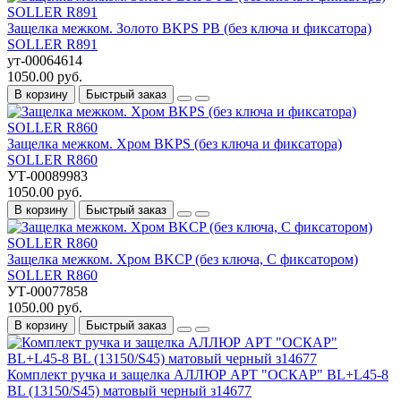
Защелка межком. Золото BKPS РВ (без ключа и фиксатора)
SOLLER R891
ут-00064614
1050.00 руб.
В корзину
Быстрый заказ
Защелка межком. Хром BKРS (без ключа и фиксатора)
SOLLER R860
УТ-00089983
1050.00 руб.
В корзину
Быстрый заказ
Защелка межком. Хром BKCP (без ключа, С фиксатором)
SOLLER R860
УТ-00077858
1050.00 руб.
В корзину
Быстрый заказ
Комплект ручка и защелка АЛЛЮР АРТ "ОСКАР" BL+L45-8
BL (13150/S45) матовый черный з14677