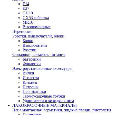
E14
E27
GU10
GX53 таблетка
MR16
Высокомощные
Переноски
Розетки, выключатели, блоки
Блоки
Выключатели
Розетки
Фонарики, элементы питания
Батарейки
Фонарики
Электроустановочные аксессуары
Вилки
Изолента
Клеммы
Патроны
Переходники
Термоусадочные трубки
Удлинители и колодки к ним
ЛАКОКРАСОЧНЫЕ МАТЕРИАЛЫ
Пена монтажная, герметики, жидкие гвозди, пистолеты
Герметики