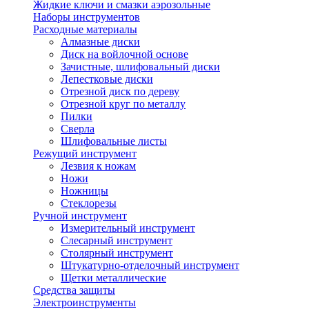
Жидкие ключи и смазки аэрозольные
Наборы инструментов
Расходные материалы
Алмазные диски
Диск на войлочной основе
Зачистные, шлифовальный диски
Лепестковые диски
Отрезной диск по дереву
Отрезной круг по металлу
Пилки
Сверла
Шлифовальные листы
Режущий инструмент
Лезвия к ножам
Ножи
Ножницы
Стеклорезы
Ручной инструмент
Измерительный инструмент
Слесарный инструмент
Столярный инструмент
Штукатурно-отделочный инструмент
Щетки металлические
Средства защиты
Электроинструменты