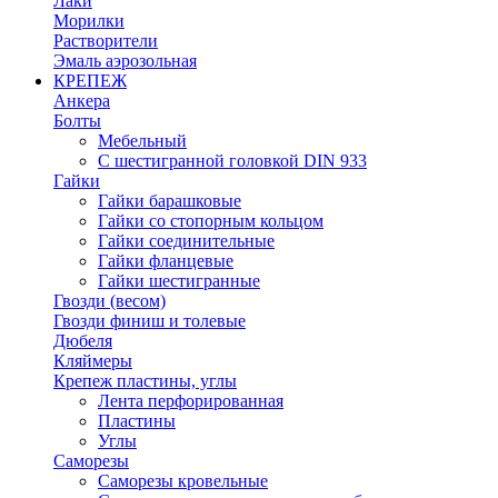
Лаки
Морилки
Растворители
Эмаль аэрозольная
КРЕПЕЖ
Анкера
Болты
Мебельный
С шестигранной головкой DIN 933
Гайки
Гайки барашковые
Гайки со стопорным кольцом
Гайки соединительные
Гайки фланцевые
Гайки шестигранные
Гвозди (весом)
Гвозди финиш и толевые
Дюбеля
Кляймеры
Крепеж пластины, углы
Лента перфорированная
Пластины
Углы
Саморезы
Саморезы кровельные