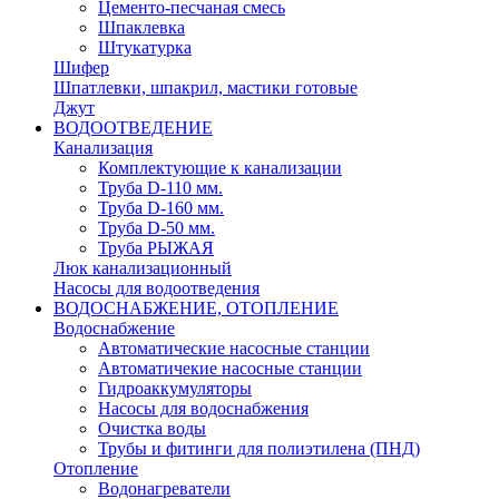
Цементо-песчаная смесь
Шпаклевка
Штукатурка
Шифер
Шпатлевки, шпакрил, мастики готовые
Джут
ВОДООТВЕДЕНИЕ
Канализация
Комплектующие к канализации
Труба D-110 мм.
Труба D-160 мм.
Труба D-50 мм.
Труба РЫЖАЯ
Люк канализационный
Насосы для водоотведения
ВОДОСНАБЖЕНИЕ, ОТОПЛЕНИЕ
Водоснабжение
Автоматичеcкие насосные станции
Автоматичекие насосные станции
Гидроаккумуляторы
Насосы для водоснабжения
Очистка воды
Трубы и фитинги для полиэтилена (ПНД)
Отопление
Водонагреватели