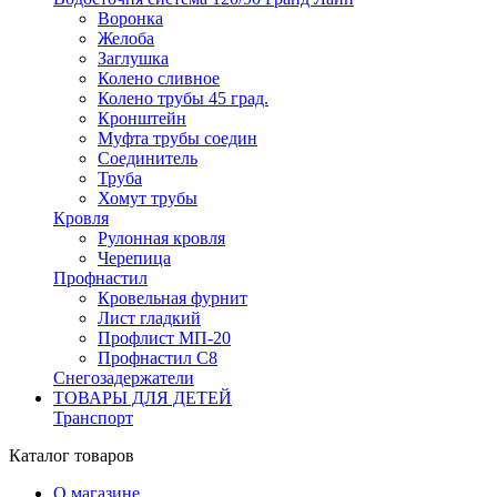
Воронка
Желоба
Заглушка
Колено сливное
Колено трубы 45 град.
Кронштейн
Муфта трубы соедин
Соединитель
Труба
Хомут трубы
Кровля
Рулонная кровля
Черепица
Профнастил
Кровельная фурнит
Лист гладкий
Профлист МП-20
Профнастил С8
Снегозадержатели
ТОВАРЫ ДЛЯ ДЕТЕЙ
Транспорт
Каталог товаров
О магазине