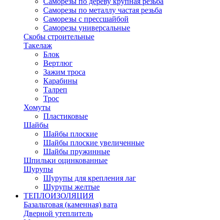
Саморезы по дереву крупная резьба
Саморезы по металлу частая резьба
Саморезы с прессшайбой
Саморезы универсальные
Скобы строительные
Такелаж
Блок
Вертлюг
Зажим троса
Карабины
Талреп
Трос
Хомуты
Пластиковые
Шайбы
Шайбы плоские
Шайбы плоские увеличенные
Шайбы пружинные
Шпильки оцинкованные
Шурупы
Шурупы для крепления лаг
Шурупы желтые
ТЕПЛОИЗОЛЯЦИЯ
Базальтовая (каменная) вата
Дверной утеплитель