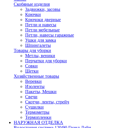
Скобяные изделия
Задвижки, засовы
Крючки
Крючоки дверные
Петли и навесы
Петли мебельные
Петли, навесы гаражные
Ушки для замка
Шпингалеты
Товары для уборки
Метлы, веники
Перчатки для уборки
Совки
Щетки
Хозяйственные товары
Веревки
Изоленты
Пакеты, Мешки
Свечи
Скотчи, ленты, стрейч
Сушилки
Термометры
Термопленки
НАРУЖНАЯ ОТДЕЛКА
Водосточня система 120/90 Гранд Лайн