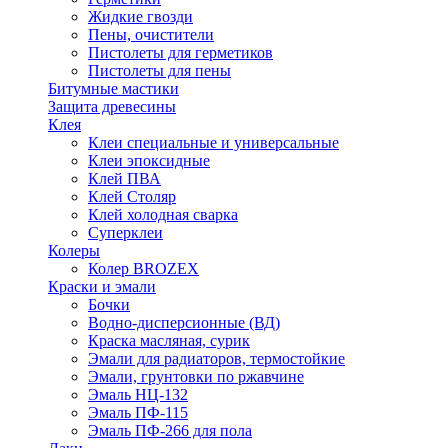
Жидкие гвозди
Пены, очистители
Пистолеты для герметиков
Пистолеты для пены
Битумные мастики
Защита древесины
Клея
Клеи специальные и универсальные
Клеи эпоксидные
Клей ПВА
Клей Столяр
Клей холодная сварка
Суперклеи
Колеры
Колер BROZEX
Краски и эмали
Бочки
Водно-дисперсионные (ВД)
Краска масляная, сурик
Эмали для радиаторов, термостойкие
Эмали, грунтовки по ржавчине
Эмаль НЦ-132
Эмаль ПФ-115
Эмаль ПФ-266 для пола