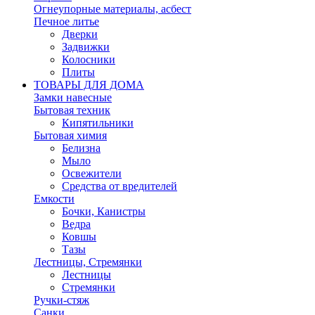
Огнеупорные материалы, асбест
Печное литье
Дверки
Задвижки
Колосники
Плиты
ТОВАРЫ ДЛЯ ДОМА
Замки навесные
Бытовая техник
Кипятильники
Бытовая химия
Белизна
Мыло
Освежители
Средства от вредителей
Емкости
Бочки, Канистры
Ведра
Ковшы
Тазы
Лестницы, Стремянки
Лестницы
Стремянки
Ручки-стяж
Санки