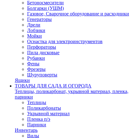
Бетоносмесители
Болгарки (УШМ)
Газовое, Сварочное оборудование и расходники
Генераторы
Дрели
Лобзики
Мойки
Оснастка для электроинструментов
Перфораторы
Пила дисковые
Рубанки
Фены
Фрезеры
Шуруповерты
Ящики
ТОВАРЫ ДЛЯ САДА И ОГОРОДА
Теплицы, поликарбонат, укрывной материал, пленка,
парники
Теплицы
Поликарбонаты
Укрывной материал
Пленка п/э
Парники
Инвентарь
Вилы