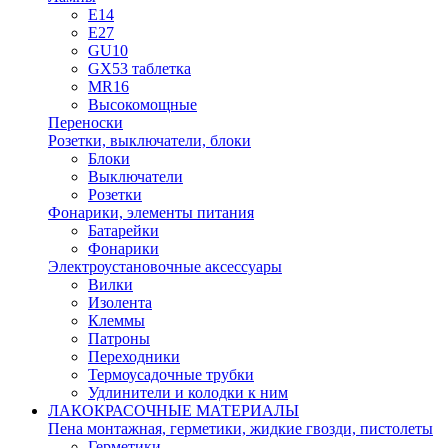
E14
E27
GU10
GX53 таблетка
MR16
Высокомощные
Переноски
Розетки, выключатели, блоки
Блоки
Выключатели
Розетки
Фонарики, элементы питания
Батарейки
Фонарики
Электроустановочные аксессуары
Вилки
Изолента
Клеммы
Патроны
Переходники
Термоусадочные трубки
Удлинители и колодки к ним
ЛАКОКРАСОЧНЫЕ МАТЕРИАЛЫ
Пена монтажная, герметики, жидкие гвозди, пистолеты
Герметики