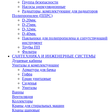
Группа безопасности
Насосы циркуляционные
Радиаторы, комплектующие для радиаторов
Полипропилен (ППРС)
D-20мм.
D-25мм.
D-32мм.
D-40мм.
Паяльники для полипропилена и сопутствующий
инструмент
Трубы ПП
Фильтра
САНТЕХНИКА И ИНЖЕНЕРНЫЕ СИСТЕМЫ
Душевые кабины
Унитазы и комплектующие
Арматура для бачка
Гофра
Ерши унитазные
Сиденья
Унитазы
Ванны
Вентиляция
Коллекторы
Краны для стиральных машин
Краны шаровые