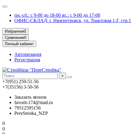
пн.-сб.: с 9-00 до 18-00 вс.: с 9-00 до 17-00
ОФИС-СКЛАД: г. Нязепетровск, ул. Трактовая 1-Г, стр.1
Избранное
0
Сравнение
0
Личный кабинет
Авторизация
Регистрация
×
+7(951) 259-51-56
+7(35156) 3-50-56
Заказать звонок
favorit-174@mail.ru
79512595156
PereStroika_NZP
0
0