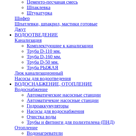
Цементо-песчаная смесь
Шпаклевка
Штукатурка
Шифер
Шпатлевки, шпакрил, мастики готовые
Джут
ВОДООТВЕДЕНИЕ
Канализация
Комплектующие к канализации
Труба D-110 мм.
Труба D-160 мм.
Труба D-50 мм.
Труба РЫЖАЯ
Люк канализационный
Насосы для водоотведения
ВОДОСНАБЖЕНИЕ, ОТОПЛЕНИЕ
Водоснабжение
Автоматичеcкие насосные станции
Автоматичекие насосные станции
Гидроаккумуляторы
Насосы для водоснабжения
Очистка воды
Трубы и фитинги для полиэтилена (ПНД)
Отопление
Водонагреватели