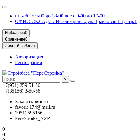
пн.-сб.: с 9-00 до 18-00 вс.: с 9-00 до 17-00
ОФИС-СКЛАД: г. Нязепетровск, ул. Трактовая 1-Г, стр.1
Избранное
0
Сравнение
0
Личный кабинет
Авторизация
Регистрация
×
+7(951) 259-51-56
+7(35156) 3-50-56
Заказать звонок
favorit-174@mail.ru
79512595156
PereStroika_NZP
0
0