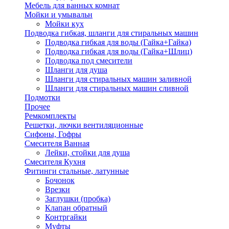
Мебель для ванных комнат
Мойки и умывальн
Мойки кух
Подводка гибкая, шланги для стиральных машин
Подводка гибкая для воды (Гайка+Гайка)
Подводка гибкая для воды (Гайка+Шлиц)
Подводка под смесители
Шланги для душа
Шланги для стиральных машин заливной
Шланги для стиральных машин сливной
Подмотки
Прочее
Ремкомплекты
Решетки, лючки вентиляционные
Сифоны, Гофры
Смесителя Ванная
Лейки, стойки для душа
Смесителя Кухня
Фитинги стальные, латунные
Бочонок
Врезки
Заглушки (пробка)
Клапан обратный
Контргайки
Муфты