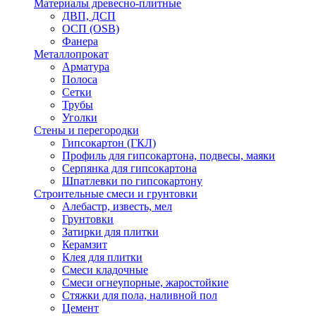
Материалы древесно-плитные
ДВП, ДСП
ОСП (OSB)
Фанера
Металлопрокат
Арматура
Полоса
Сетки
Трубы
Уголки
Стены и перегородки
Гипсокартон (ГКЛ)
Профиль для гипсокартона, подвесы, маяки
Серпянка для гипсокартона
Шпатлевки по гипсокартону
Строительные смеси и грунтовки
Алебастр, известь, мел
Грунтовки
Затирки для плитки
Керамзит
Клея для плитки
Смеси кладочные
Смеси огнеупорные, жаростойкие
Стяжки для пола, наливной пол
Цемент