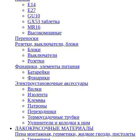
E14
E27
GU10
GX53 таблетка
MR16
Высокомощные
Переноски
Розетки, выключатели, блоки
Блоки
Выключатели
Розетки
Фонарики, элементы питания
Батарейки
Фонарики
Электроустановочные аксессуары
Вилки
Изолента
Клеммы
Патроны
Переходники
Термоусадочные трубки
Удлинители и колодки к ним
ЛАКОКРАСОЧНЫЕ МАТЕРИАЛЫ
Пена монтажная, герметики, жидкие гвозди, пистолеты
Герметики