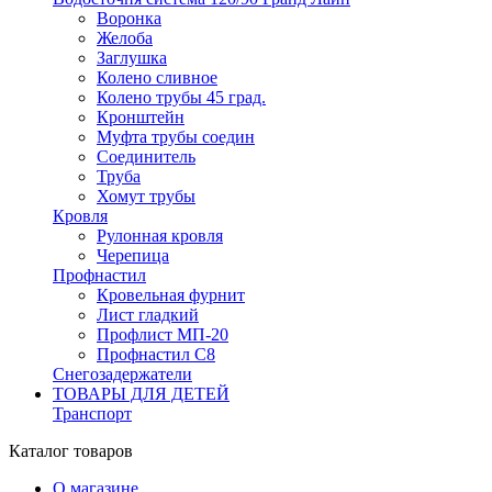
Воронка
Желоба
Заглушка
Колено сливное
Колено трубы 45 град.
Кронштейн
Муфта трубы соедин
Соединитель
Труба
Хомут трубы
Кровля
Рулонная кровля
Черепица
Профнастил
Кровельная фурнит
Лист гладкий
Профлист МП-20
Профнастил С8
Снегозадержатели
ТОВАРЫ ДЛЯ ДЕТЕЙ
Транспорт
Каталог товаров
О магазине