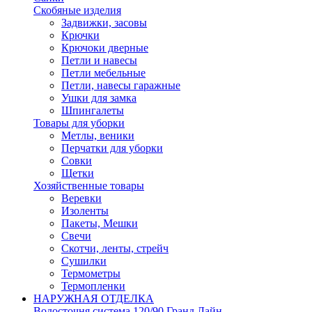
Скобяные изделия
Задвижки, засовы
Крючки
Крючоки дверные
Петли и навесы
Петли мебельные
Петли, навесы гаражные
Ушки для замка
Шпингалеты
Товары для уборки
Метлы, веники
Перчатки для уборки
Совки
Щетки
Хозяйственные товары
Веревки
Изоленты
Пакеты, Мешки
Свечи
Скотчи, ленты, стрейч
Сушилки
Термометры
Термопленки
НАРУЖНАЯ ОТДЕЛКА
Водосточня система 120/90 Гранд Лайн