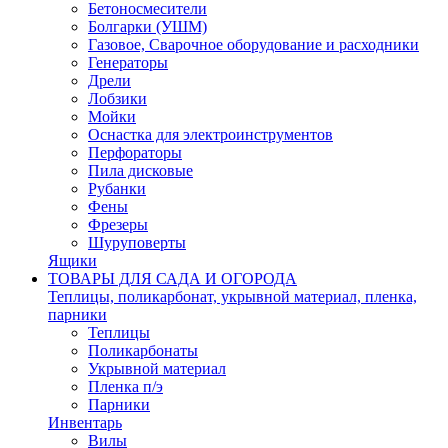
Бетоносмесители
Болгарки (УШМ)
Газовое, Сварочное оборудование и расходники
Генераторы
Дрели
Лобзики
Мойки
Оснастка для электроинструментов
Перфораторы
Пила дисковые
Рубанки
Фены
Фрезеры
Шуруповерты
Ящики
ТОВАРЫ ДЛЯ САДА И ОГОРОДА
Теплицы, поликарбонат, укрывной материал, пленка,
парники
Теплицы
Поликарбонаты
Укрывной материал
Пленка п/э
Парники
Инвентарь
Вилы