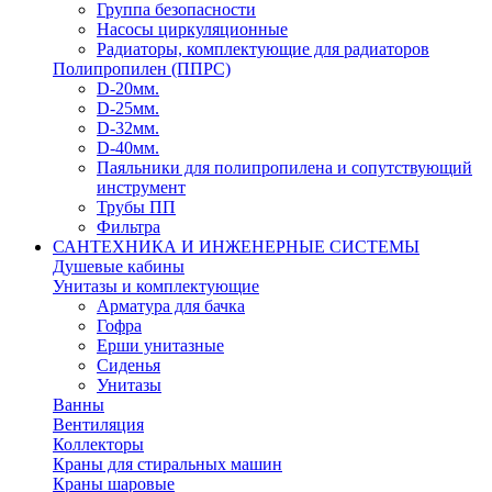
Группа безопасности
Насосы циркуляционные
Радиаторы, комплектующие для радиаторов
Полипропилен (ППРС)
D-20мм.
D-25мм.
D-32мм.
D-40мм.
Паяльники для полипропилена и сопутствующий
инструмент
Трубы ПП
Фильтра
САНТЕХНИКА И ИНЖЕНЕРНЫЕ СИСТЕМЫ
Душевые кабины
Унитазы и комплектующие
Арматура для бачка
Гофра
Ерши унитазные
Сиденья
Унитазы
Ванны
Вентиляция
Коллекторы
Краны для стиральных машин
Краны шаровые