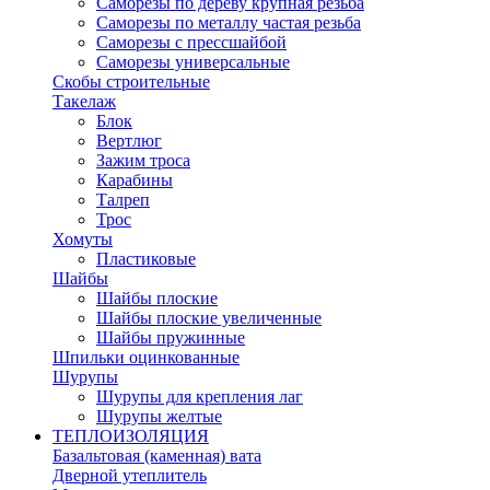
Саморезы по дереву крупная резьба
Саморезы по металлу частая резьба
Саморезы с прессшайбой
Саморезы универсальные
Скобы строительные
Такелаж
Блок
Вертлюг
Зажим троса
Карабины
Талреп
Трос
Хомуты
Пластиковые
Шайбы
Шайбы плоские
Шайбы плоские увеличенные
Шайбы пружинные
Шпильки оцинкованные
Шурупы
Шурупы для крепления лаг
Шурупы желтые
ТЕПЛОИЗОЛЯЦИЯ
Базальтовая (каменная) вата
Дверной утеплитель