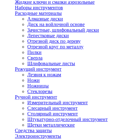
Жидкие ключи и смазки аэрозольные
Наборы инструментов
Расходные материалы
Алмазные диски
Диск на войлочной основе
Зачистные, шлифовальный диски
Лепестковые диски
Отрезной диск по дереву
Отрезной круг по металлу
Пилки
Сверла
Шлифовальные листы
Режущий инструмент
Лезвия к ножам
Ножи
Ножницы
Стеклорезы
Ручной инструмент
Измерительный инструмент
Слесарный инструмент
Столярный инструмент
Штукатурно-отделочный инструмент
Щетки металлические
Средства защиты
Электроинструменты