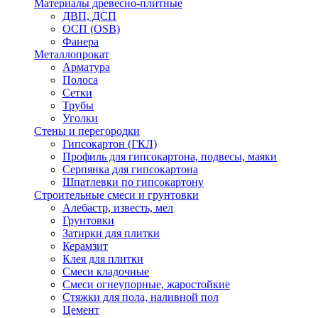
Материалы древесно-плитные
ДВП, ДСП
ОСП (OSB)
Фанера
Металлопрокат
Арматура
Полоса
Сетки
Трубы
Уголки
Стены и перегородки
Гипсокартон (ГКЛ)
Профиль для гипсокартона, подвесы, маяки
Серпянка для гипсокартона
Шпатлевки по гипсокартону
Строительные смеси и грунтовки
Алебастр, известь, мел
Грунтовки
Затирки для плитки
Керамзит
Клея для плитки
Смеси кладочные
Смеси огнеупорные, жаростойкие
Стяжки для пола, наливной пол
Цемент