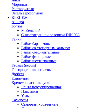
Лаки
Морилки
Растворители
Эмаль аэрозольная
КРЕПЕЖ
Анкера
Болты
Мебельный
С шестигранной головкой DIN 933
Гайки
Гайки барашковые
Гайки со стопорным кольцом
Гайки соединительные
Гайки фланцевые
Гайки шестигранные
Гвозди (весом)
Гвозди финиш и толевые
Дюбеля
Кляймеры
Крепеж пластины, углы
Лента перфорированная
Пластины
Углы
Саморезы
Саморезы кровельные