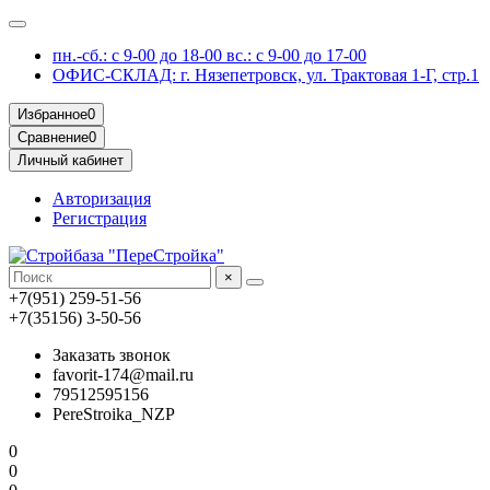
пн.-сб.: с 9-00 до 18-00 вс.: с 9-00 до 17-00
ОФИС-СКЛАД: г. Нязепетровск, ул. Трактовая 1-Г, стр.1
Избранное
0
Сравнение
0
Личный кабинет
Авторизация
Регистрация
×
+7(951) 259-51-56
+7(35156) 3-50-56
Заказать звонок
favorit-174@mail.ru
79512595156
PereStroika_NZP
0
0