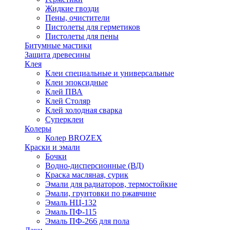
Жидкие гвозди
Пены, очистители
Пистолеты для герметиков
Пистолеты для пены
Битумные мастики
Защита древесины
Клея
Клеи специальные и универсальные
Клеи эпоксидные
Клей ПВА
Клей Столяр
Клей холодная сварка
Суперклеи
Колеры
Колер BROZEX
Краски и эмали
Бочки
Водно-дисперсионные (ВД)
Краска масляная, сурик
Эмали для радиаторов, термостойкие
Эмали, грунтовки по ржавчине
Эмаль НЦ-132
Эмаль ПФ-115
Эмаль ПФ-266 для пола