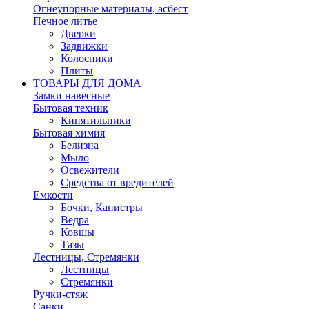
Огнеупорные материалы, асбест
Печное литье
Дверки
Задвижки
Колосники
Плиты
ТОВАРЫ ДЛЯ ДОМА
Замки навесные
Бытовая техник
Кипятильники
Бытовая химия
Белизна
Мыло
Освежители
Средства от вредителей
Емкости
Бочки, Канистры
Ведра
Ковшы
Тазы
Лестницы, Стремянки
Лестницы
Стремянки
Ручки-стяж
Санки