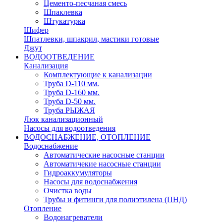
Цементо-песчаная смесь
Шпаклевка
Штукатурка
Шифер
Шпатлевки, шпакрил, мастики готовые
Джут
ВОДООТВЕДЕНИЕ
Канализация
Комплектующие к канализации
Труба D-110 мм.
Труба D-160 мм.
Труба D-50 мм.
Труба РЫЖАЯ
Люк канализационный
Насосы для водоотведения
ВОДОСНАБЖЕНИЕ, ОТОПЛЕНИЕ
Водоснабжение
Автоматичеcкие насосные станции
Автоматичекие насосные станции
Гидроаккумуляторы
Насосы для водоснабжения
Очистка воды
Трубы и фитинги для полиэтилена (ПНД)
Отопление
Водонагреватели