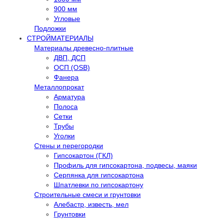
900 мм
Угловые
Подложки
СТРОЙМАТЕРИАЛЫ
Материалы древесно-плитные
ДВП, ДСП
ОСП (OSB)
Фанера
Металлопрокат
Арматура
Полоса
Сетки
Трубы
Уголки
Стены и перегородки
Гипсокартон (ГКЛ)
Профиль для гипсокартона, подвесы, маяки
Серпянка для гипсокартона
Шпатлевки по гипсокартону
Строительные смеси и грунтовки
Алебастр, известь, мел
Грунтовки