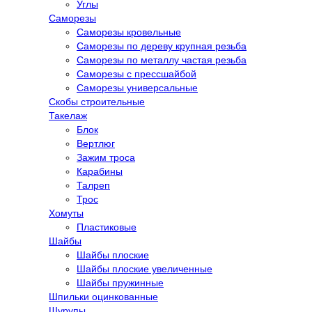
Углы
Саморезы
Саморезы кровельные
Саморезы по дереву крупная резьба
Саморезы по металлу частая резьба
Саморезы с прессшайбой
Саморезы универсальные
Скобы строительные
Такелаж
Блок
Вертлюг
Зажим троса
Карабины
Талреп
Трос
Хомуты
Пластиковые
Шайбы
Шайбы плоские
Шайбы плоские увеличенные
Шайбы пружинные
Шпильки оцинкованные
Шурупы