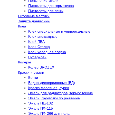
Пены, очистители
Пистолеты для герметиков
Пистолеты для пены
Битумные мастики
Защита древесины
Клея
Клеи специальные и универсальные
Клеи эпоксидные
Клей ПВА
Клей Столяр
Клей холодная сварка
Суперклеи
Колеры
Колер BROZEX
Краски и эмали
Бочки
Водно-дисперсионные (ВД)
Краска масляная, сурик
Эмали для радиаторов, термостойкие
Эмали, грунтовки по ржавчине
Эмаль НЦ-132
Эмаль ПФ-115
Эмаль ПФ-266 для пола