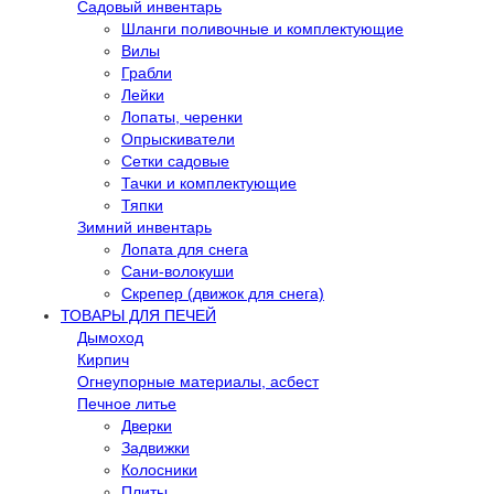
Садовый инвентарь
Шланги поливочные и комплектующие
Вилы
Грабли
Лейки
Лопаты, черенки
Опрыскиватели
Сетки садовые
Тачки и комплектующие
Тяпки
Зимний инвентарь
Лопата для снега
Сани-волокуши
Скрепер (движок для снега)
ТОВАРЫ ДЛЯ ПЕЧЕЙ
Дымоход
Кирпич
Огнеупорные материалы, асбест
Печное литье
Дверки
Задвижки
Колосники
Плиты