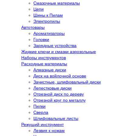
Смазочные материалы
Цепи
Шины к Пилам
Электропилы
Автотовары
Ароматизаторы
Головки
Зарядные устройства
Жидкие ключи и смазки аэрозольные
Наборы инструментов
Расходные материалы
Алмазные диски
Диск на войлочной основе
Зачистные, шлифовальный диски
Лепестковые диски
Отрезной диск по дереву
Отрезной круг по металлу
Пилки
Сверла
Шлифовальные листы
Режущий инструмент
Лезвия к ножам