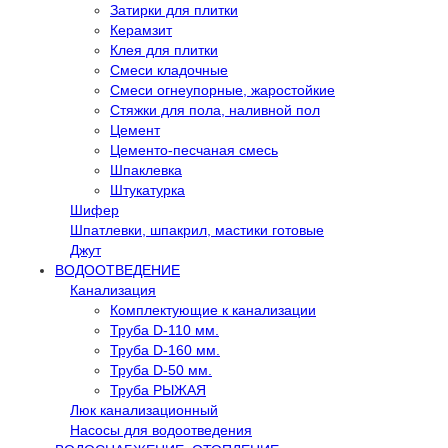
Затирки для плитки
Керамзит
Клея для плитки
Смеси кладочные
Смеси огнеупорные, жаростойкие
Стяжки для пола, наливной пол
Цемент
Цементо-песчаная смесь
Шпаклевка
Штукатурка
Шифер
Шпатлевки, шпакрил, мастики готовые
Джут
ВОДООТВЕДЕНИЕ
Канализация
Комплектующие к канализации
Труба D-110 мм.
Труба D-160 мм.
Труба D-50 мм.
Труба РЫЖАЯ
Люк канализационный
Насосы для водоотведения