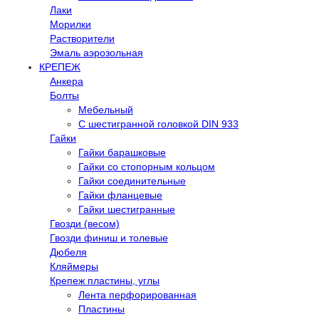
Лаки
Морилки
Растворители
Эмаль аэрозольная
КРЕПЕЖ
Анкера
Болты
Мебельный
С шестигранной головкой DIN 933
Гайки
Гайки барашковые
Гайки со стопорным кольцом
Гайки соединительные
Гайки фланцевые
Гайки шестигранные
Гвозди (весом)
Гвозди финиш и толевые
Дюбеля
Кляймеры
Крепеж пластины, углы
Лента перфорированная
Пластины