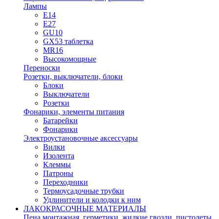
Лампы
E14
E27
GU10
GX53 таблетка
MR16
Высокомощные
Переноски
Розетки, выключатели, блоки
Блоки
Выключатели
Розетки
Фонарики, элементы питания
Батарейки
Фонарики
Электроустановочные аксессуары
Вилки
Изолента
Клеммы
Патроны
Переходники
Термоусадочные трубки
Удлинители и колодки к ним
ЛАКОКРАСОЧНЫЕ МАТЕРИАЛЫ
Пена монтажная, герметики, жидкие гвозди, пистолеты