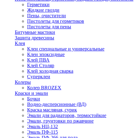
Герметики
Жидкие гвозди
Пены, очистители
Пистолеты для герметиков
Пистолеты для пены
Битумные мастики
Защита древесины
Клея
Клеи специальные и универсальные
Клеи эпоксидные
Клей ПВА
Клей Столяр
Клей холодная сварка
Суперклеи
Колеры
Колер BROZEX
Краски и эмали
Бочки
Водно-дисперсионные (ВД)
Краска масляная, сурик
Эмали для радиаторов, термостойкие
Эмали, грунтовки по ржавчине
Эмаль НЦ-132
Эмаль ПФ-115
Эмаль ПФ-266 для пола