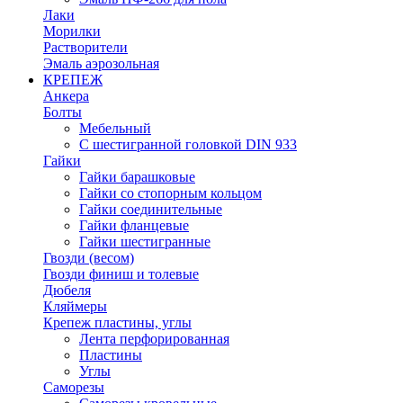
Лаки
Морилки
Растворители
Эмаль аэрозольная
КРЕПЕЖ
Анкера
Болты
Мебельный
С шестигранной головкой DIN 933
Гайки
Гайки барашковые
Гайки со стопорным кольцом
Гайки соединительные
Гайки фланцевые
Гайки шестигранные
Гвозди (весом)
Гвозди финиш и толевые
Дюбеля
Кляймеры
Крепеж пластины, углы
Лента перфорированная
Пластины
Углы
Саморезы