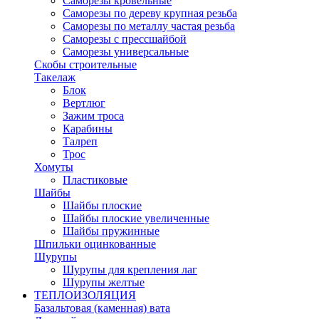
Саморезы кровельные
Саморезы по дереву крупная резьба
Саморезы по металлу частая резьба
Саморезы с прессшайбой
Саморезы универсальные
Скобы строительные
Такелаж
Блок
Вертлюг
Зажим троса
Карабины
Талреп
Трос
Хомуты
Пластиковые
Шайбы
Шайбы плоские
Шайбы плоские увеличенные
Шайбы пружинные
Шпильки оцинкованные
Шурупы
Шурупы для крепления лаг
Шурупы желтые
ТЕПЛОИЗОЛЯЦИЯ
Базальтовая (каменная) вата