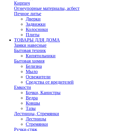
Кирпич
Огнеупорные материалы, асбест
Печное литье
Дверки
Задвижки
Колосники
Плиты
ТОВАРЫ ДЛЯ ДОМА
Замки навесные
Бытовая техник
Кипятильники
Бытовая химия
Белизна
Мыло
Освежители
Средства от вредителей
Емкости
Бочки, Канистры
Ведра
Ковшы
Тазы
Лестницы, Стремянки
Лестницы
Стремянки
Ручки-стяж