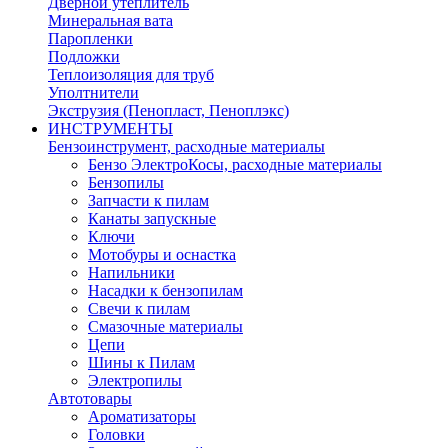
Дверной утеплитель
Минеральная вата
Паропленки
Подложки
Теплоизоляция для труб
Уполтнители
Экструзия (Пенопласт, Пеноплэкс)
ИНСТРУМЕНТЫ
Бензоинструмент, расходные материалы
Бензо ЭлектроКосы, расходные материалы
Бензопилы
Запчасти к пилам
Канаты запускные
Ключи
Мотобуры и оснастка
Напильники
Насадки к бензопилам
Свечи к пилам
Смазочные материалы
Цепи
Шины к Пилам
Электропилы
Автотовары
Ароматизаторы
Головки