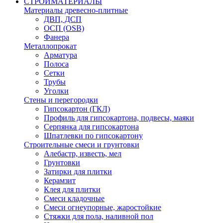
СТРОЙМАТЕРИАЛЫ
Материалы древесно-плитные
ДВП, ДСП
ОСП (OSB)
Фанера
Металлопрокат
Арматура
Полоса
Сетки
Трубы
Уголки
Стены и перегородки
Гипсокартон (ГКЛ)
Профиль для гипсокартона, подвесы, маяки
Серпянка для гипсокартона
Шпатлевки по гипсокартону
Строительные смеси и грунтовки
Алебастр, известь, мел
Грунтовки
Затирки для плитки
Керамзит
Клея для плитки
Смеси кладочные
Смеси огнеупорные, жаростойкие
Стяжки для пола, наливной пол