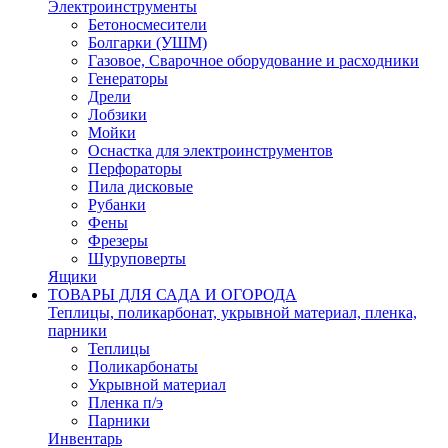
Электроинструменты
Бетоносмесители
Болгарки (УШМ)
Газовое, Сварочное оборудование и расходники
Генераторы
Дрели
Лобзики
Мойки
Оснастка для электроинструментов
Перфораторы
Пила дисковые
Рубанки
Фены
Фрезеры
Шуруповерты
Ящики
ТОВАРЫ ДЛЯ САДА И ОГОРОДА
Теплицы, поликарбонат, укрывной материал, пленка,
парники
Теплицы
Поликарбонаты
Укрывной материал
Пленка п/э
Парники
Инвентарь