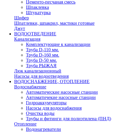
Цементо-песчаная смесь
Шпаклевка
Штукатурка
Шифер
Шпатлевки, шпакрил, мастики готовые
Джут
ВОДООТВЕДЕНИЕ
Канализация
Комплектующие к канализации
Труба D-110 мм.
Труба D-160 мм.
Труба D-50 мм.
Труба РЫЖАЯ
Люк канализационный
Насосы для водоотведения
ВОДОСНАБЖЕНИЕ, ОТОПЛЕНИЕ
Водоснабжение
Автоматичеcкие насосные станции
Автоматичекие насосные станции
Гидроаккумуляторы
Насосы для водоснабжения
Очистка воды
Трубы и фитинги для полиэтилена (ПНД)
Отопление
Водонагреватели