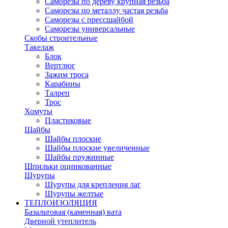
Саморезы по дереву крупная резьба
Саморезы по металлу частая резьба
Саморезы с прессшайбой
Саморезы универсальные
Скобы строительные
Такелаж
Блок
Вертлюг
Зажим троса
Карабины
Талреп
Трос
Хомуты
Пластиковые
Шайбы
Шайбы плоские
Шайбы плоские увеличенные
Шайбы пружинные
Шпильки оцинкованные
Шурупы
Шурупы для крепления лаг
Шурупы желтые
ТЕПЛОИЗОЛЯЦИЯ
Базальтовая (каменная) вата
Дверной утеплитель