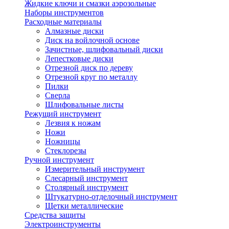
Жидкие ключи и смазки аэрозольные
Наборы инструментов
Расходные материалы
Алмазные диски
Диск на войлочной основе
Зачистные, шлифовальный диски
Лепестковые диски
Отрезной диск по дереву
Отрезной круг по металлу
Пилки
Сверла
Шлифовальные листы
Режущий инструмент
Лезвия к ножам
Ножи
Ножницы
Стеклорезы
Ручной инструмент
Измерительный инструмент
Слесарный инструмент
Столярный инструмент
Штукатурно-отделочный инструмент
Щетки металлические
Средства защиты
Электроинструменты