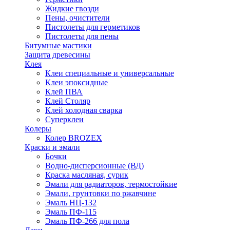
Жидкие гвозди
Пены, очистители
Пистолеты для герметиков
Пистолеты для пены
Битумные мастики
Защита древесины
Клея
Клеи специальные и универсальные
Клеи эпоксидные
Клей ПВА
Клей Столяр
Клей холодная сварка
Суперклеи
Колеры
Колер BROZEX
Краски и эмали
Бочки
Водно-дисперсионные (ВД)
Краска масляная, сурик
Эмали для радиаторов, термостойкие
Эмали, грунтовки по ржавчине
Эмаль НЦ-132
Эмаль ПФ-115
Эмаль ПФ-266 для пола