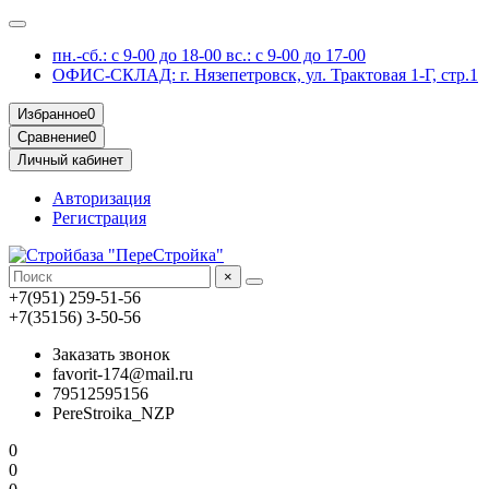
пн.-сб.: с 9-00 до 18-00 вс.: с 9-00 до 17-00
ОФИС-СКЛАД: г. Нязепетровск, ул. Трактовая 1-Г, стр.1
Избранное
0
Сравнение
0
Личный кабинет
Авторизация
Регистрация
×
+7(951) 259-51-56
+7(35156) 3-50-56
Заказать звонок
favorit-174@mail.ru
79512595156
PereStroika_NZP
0
0