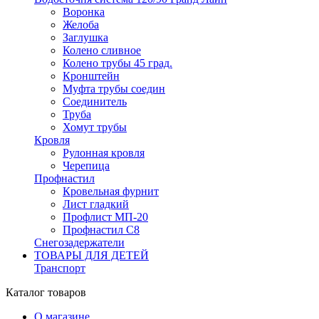
Воронка
Желоба
Заглушка
Колено сливное
Колено трубы 45 град.
Кронштейн
Муфта трубы соедин
Соединитель
Труба
Хомут трубы
Кровля
Рулонная кровля
Черепица
Профнастил
Кровельная фурнит
Лист гладкий
Профлист МП-20
Профнастил С8
Снегозадержатели
ТОВАРЫ ДЛЯ ДЕТЕЙ
Транспорт
Каталог товаров
О магазине