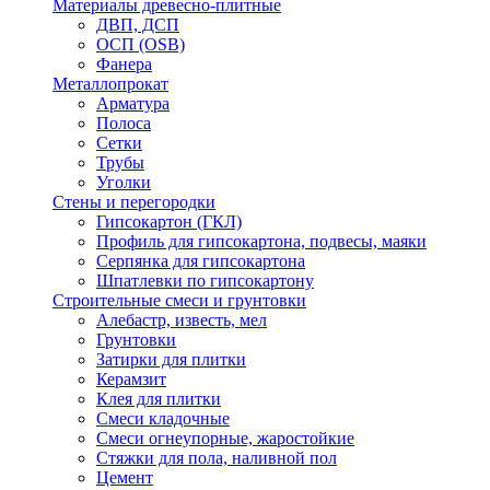
Материалы древесно-плитные
ДВП, ДСП
ОСП (OSB)
Фанера
Металлопрокат
Арматура
Полоса
Сетки
Трубы
Уголки
Стены и перегородки
Гипсокартон (ГКЛ)
Профиль для гипсокартона, подвесы, маяки
Серпянка для гипсокартона
Шпатлевки по гипсокартону
Строительные смеси и грунтовки
Алебастр, известь, мел
Грунтовки
Затирки для плитки
Керамзит
Клея для плитки
Смеси кладочные
Смеси огнеупорные, жаростойкие
Стяжки для пола, наливной пол
Цемент