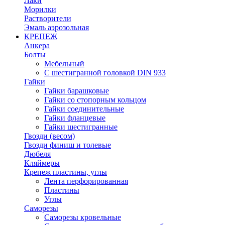
Лаки
Морилки
Растворители
Эмаль аэрозольная
КРЕПЕЖ
Анкера
Болты
Мебельный
С шестигранной головкой DIN 933
Гайки
Гайки барашковые
Гайки со стопорным кольцом
Гайки соединительные
Гайки фланцевые
Гайки шестигранные
Гвозди (весом)
Гвозди финиш и толевые
Дюбеля
Кляймеры
Крепеж пластины, углы
Лента перфорированная
Пластины
Углы
Саморезы
Саморезы кровельные