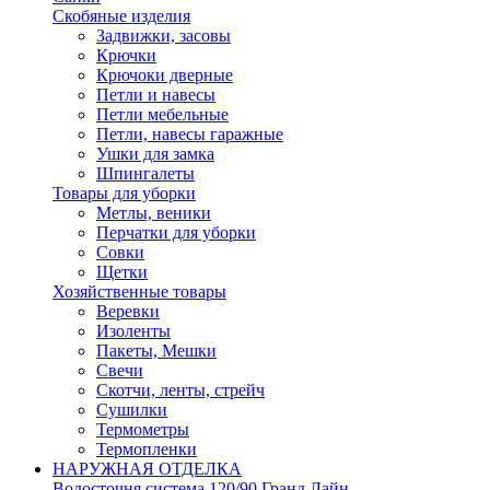
Скобяные изделия
Задвижки, засовы
Крючки
Крючоки дверные
Петли и навесы
Петли мебельные
Петли, навесы гаражные
Ушки для замка
Шпингалеты
Товары для уборки
Метлы, веники
Перчатки для уборки
Совки
Щетки
Хозяйственные товары
Веревки
Изоленты
Пакеты, Мешки
Свечи
Скотчи, ленты, стрейч
Сушилки
Термометры
Термопленки
НАРУЖНАЯ ОТДЕЛКА
Водосточня система 120/90 Гранд Лайн