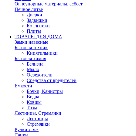
Огнеупорные материалы, асбест
Печное литье
Дверки
Задвижки
Колосники
Плиты
ТОВАРЫ ДЛЯ ДОМА
Замки навесные
Бытовая техник
Кипятильники
Бытовая химия
Белизна
Мыло
Освежители
Средства от вредителей
Емкости
Бочки, Канистры
Ведра
Ковшы
Тазы
Лестницы, Стремянки
Лестницы
Стремянки
Ручки-стяж
Санки