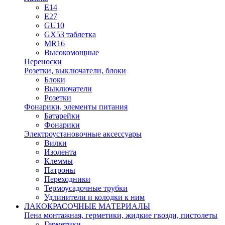
E14
E27
GU10
GX53 таблетка
MR16
Высокомощные
Переноски
Розетки, выключатели, блоки
Блоки
Выключатели
Розетки
Фонарики, элементы питания
Батарейки
Фонарики
Электроустановочные аксессуары
Вилки
Изолента
Клеммы
Патроны
Переходники
Термоусадочные трубки
Удлинители и колодки к ним
ЛАКОКРАСОЧНЫЕ МАТЕРИАЛЫ
Пена монтажная, герметики, жидкие гвозди, пистолеты
Герметики