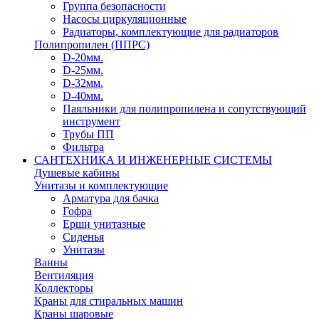
Группа безопасности
Насосы циркуляционные
Радиаторы, комплектующие для радиаторов
Полипропилен (ППРС)
D-20мм.
D-25мм.
D-32мм.
D-40мм.
Паяльники для полипропилена и сопутствующий
инструмент
Трубы ПП
Фильтра
САНТЕХНИКА И ИНЖЕНЕРНЫЕ СИСТЕМЫ
Душевые кабины
Унитазы и комплектующие
Арматура для бачка
Гофра
Ерши унитазные
Сиденья
Унитазы
Ванны
Вентиляция
Коллекторы
Краны для стиральных машин
Краны шаровые