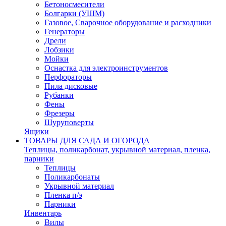
Бетоносмесители
Болгарки (УШМ)
Газовое, Сварочное оборудование и расходники
Генераторы
Дрели
Лобзики
Мойки
Оснастка для электроинструментов
Перфораторы
Пила дисковые
Рубанки
Фены
Фрезеры
Шуруповерты
Ящики
ТОВАРЫ ДЛЯ САДА И ОГОРОДА
Теплицы, поликарбонат, укрывной материал, пленка,
парники
Теплицы
Поликарбонаты
Укрывной материал
Пленка п/э
Парники
Инвентарь
Вилы