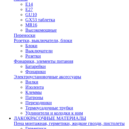
E14
E27
GU10
GX53 таблетка
MR16
Высокомощные
Переноски
Розетки, выключатели, блоки
Блоки
Выключатели
Розетки
Фонарики, элементы питания
Батарейки
Фонарики
Электроустановочные аксессуары
Вилки
Изолента
Клеммы
Патроны
Переходники
Термоусадочные трубки
Удлинители и колодки к ним
ЛАКОКРАСОЧНЫЕ МАТЕРИАЛЫ
Пена монтажная, герметики, жидкие гвозди, пистолеты
Герметики