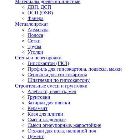
Материалы древесно-плитные
ДВП, ДСП
ОСП (OSB)
Фанера
Металлопрокат
Арматура
Полоса
Сетки
Трубы
Уголки
Стены и перегородки
Гипсокартон (ГКЛ)
Профиль для гипсокартона, подвесы, маяки
Серпянка для гипсокартона
Шпатлевки по гипсокартону
Строительные смеси и грунтовки
Алебастр, известь, мел
Грунтовки
Затирки для плитки
Керамзит
Клея для плитки
Смеси кладочные
Смеси огнеупорные, жаростойкие
Стяжки для пола, наливной пол
Цемент