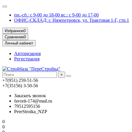
пн.-сб.: с 9-00 до 18-00 вс.: с 9-00 до 17-00
ОФИС-СКЛАД: г. Нязепетровск, ул. Трактовая 1-Г, стр.1
Избранное
0
Сравнение
0
Личный кабинет
Авторизация
Регистрация
×
+7(951) 259-51-56
+7(35156) 3-50-56
Заказать звонок
favorit-174@mail.ru
79512595156
PereStroika_NZP
0
0