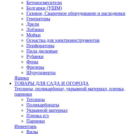
Бетоносмесители
Болгарки (УШМ)
Газовое, Сварочное оборудование и расходники
Генераторы
Дрели
Лобзики
Мойки
Оснастка для электроинструментов
Перфораторы
Пила дисковые
Рубанки
Фены
Фрезеры
Шуруповерты
Ящики
ТОВАРЫ ДЛЯ САДА И ОГОРОДА
Теплицы, поликарбонат, укрывной материал, пленка,
парники
Теплицы
Поликарбонаты
Укрывной материал
Пленка п/э
Парники
Инвентарь
Вилы