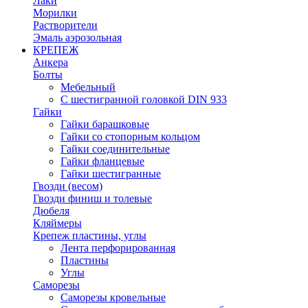
Лаки
Морилки
Растворители
Эмаль аэрозольная
КРЕПЕЖ
Анкера
Болты
Мебельный
С шестигранной головкой DIN 933
Гайки
Гайки барашковые
Гайки со стопорным кольцом
Гайки соединительные
Гайки фланцевые
Гайки шестигранные
Гвозди (весом)
Гвозди финиш и толевые
Дюбеля
Кляймеры
Крепеж пластины, углы
Лента перфорированная
Пластины
Углы
Саморезы
Саморезы кровельные