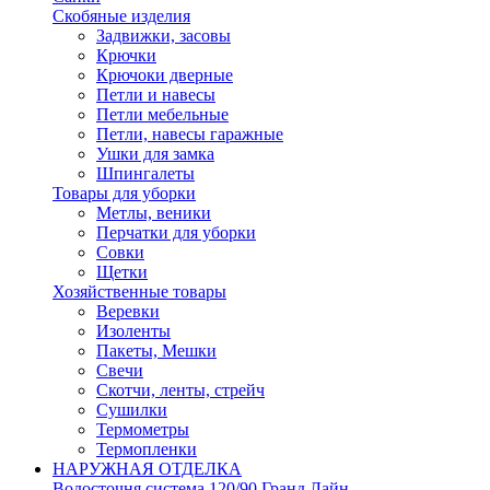
Скобяные изделия
Задвижки, засовы
Крючки
Крючоки дверные
Петли и навесы
Петли мебельные
Петли, навесы гаражные
Ушки для замка
Шпингалеты
Товары для уборки
Метлы, веники
Перчатки для уборки
Совки
Щетки
Хозяйственные товары
Веревки
Изоленты
Пакеты, Мешки
Свечи
Скотчи, ленты, стрейч
Сушилки
Термометры
Термопленки
НАРУЖНАЯ ОТДЕЛКА
Водосточня система 120/90 Гранд Лайн