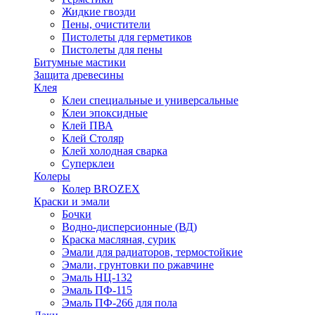
Жидкие гвозди
Пены, очистители
Пистолеты для герметиков
Пистолеты для пены
Битумные мастики
Защита древесины
Клея
Клеи специальные и универсальные
Клеи эпоксидные
Клей ПВА
Клей Столяр
Клей холодная сварка
Суперклеи
Колеры
Колер BROZEX
Краски и эмали
Бочки
Водно-дисперсионные (ВД)
Краска масляная, сурик
Эмали для радиаторов, термостойкие
Эмали, грунтовки по ржавчине
Эмаль НЦ-132
Эмаль ПФ-115
Эмаль ПФ-266 для пола