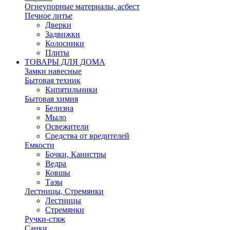
Огнеупорные материалы, асбест
Печное литье
Дверки
Задвижки
Колосники
Плиты
ТОВАРЫ ДЛЯ ДОМА
Замки навесные
Бытовая техник
Кипятильники
Бытовая химия
Белизна
Мыло
Освежители
Средства от вредителей
Емкости
Бочки, Канистры
Ведра
Ковшы
Тазы
Лестницы, Стремянки
Лестницы
Стремянки
Ручки-стяж
Санки