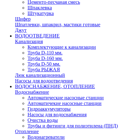
Цементо-песчаная смесь
Шпаклевка
Штукатурка
Шифер
Шпатлевки, шпакрил, мастики готовые
Джут
ВОДООТВЕДЕНИЕ
Канализация
Комплектующие к канализации
Труба D-110 мм.
Труба D-160 мм.
Труба D-50 мм.
Труба РЫЖАЯ
Люк канализационный
Насосы для водоотведения
ВОДОСНАБЖЕНИЕ, ОТОПЛЕНИЕ
Водоснабжение
Автоматичеcкие насосные станции
Автоматичекие насосные станции
Гидроаккумуляторы
Насосы для водоснабжения
Очистка воды
Трубы и фитинги для полиэтилена (ПНД)
Отопление
Водонагреватели