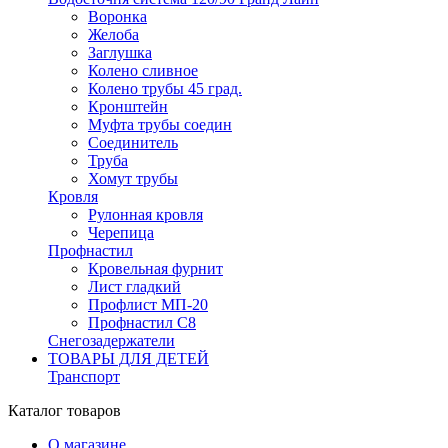
Воронка
Желоба
Заглушка
Колено сливное
Колено трубы 45 град.
Кронштейн
Муфта трубы соедин
Соединитель
Труба
Хомут трубы
Кровля
Рулонная кровля
Черепица
Профнастил
Кровельная фурнит
Лист гладкий
Профлист МП-20
Профнастил С8
Снегозадержатели
ТОВАРЫ ДЛЯ ДЕТЕЙ
Транспорт
Каталог товаров
О магазине