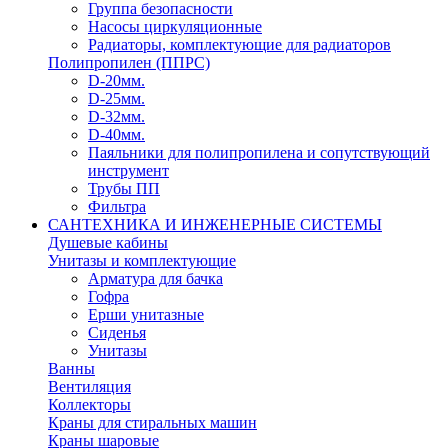
Группа безопасности
Насосы циркуляционные
Радиаторы, комплектующие для радиаторов
Полипропилен (ППРС)
D-20мм.
D-25мм.
D-32мм.
D-40мм.
Паяльники для полипропилена и сопутствующий
инструмент
Трубы ПП
Фильтра
САНТЕХНИКА И ИНЖЕНЕРНЫЕ СИСТЕМЫ
Душевые кабины
Унитазы и комплектующие
Арматура для бачка
Гофра
Ерши унитазные
Сиденья
Унитазы
Ванны
Вентиляция
Коллекторы
Краны для стиральных машин
Краны шаровые