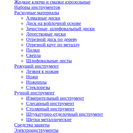
Жидкие ключи и смазки аэрозольные
Наборы инструментов
Расходные материалы
Алмазные диски
Диск на войлочной основе
Зачистные, шлифовальный диски
Лепестковые диски
Отрезной диск по дереву
Отрезной круг по металлу
Пилки
Сверла
Шлифовальные листы
Режущий инструмент
Лезвия к ножам
Ножи
Ножницы
Стеклорезы
Ручной инструмент
Измерительный инструмент
Слесарный инструмент
Столярный инструмент
Штукатурно-отделочный инструмент
Щетки металлические
Средства защиты
Электроинструменты