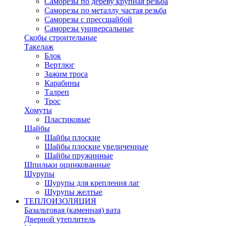
Саморезы по дереву крупная резьба
Саморезы по металлу частая резьба
Саморезы с прессшайбой
Саморезы универсальные
Скобы строительные
Такелаж
Блок
Вертлюг
Зажим троса
Карабины
Талреп
Трос
Хомуты
Пластиковые
Шайбы
Шайбы плоские
Шайбы плоские увеличенные
Шайбы пружинные
Шпильки оцинкованные
Шурупы
Шурупы для крепления лаг
Шурупы желтые
ТЕПЛОИЗОЛЯЦИЯ
Базальтовая (каменная) вата
Дверной утеплитель