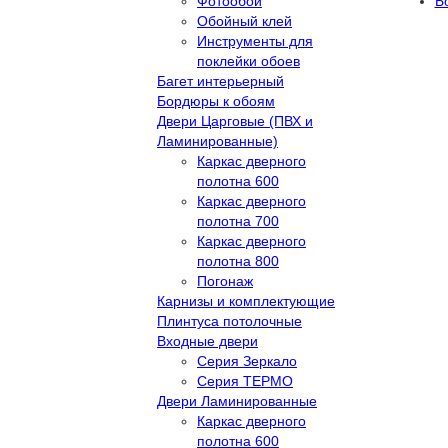
Фотообои
Б
Обойный клей
Инструменты для
поклейки обоев
Багет интерьерный
Бордюры к обоям
Двери Царговые (ПВХ и
Ламинированные)
Каркас дверного
полотна 600
Каркас дверного
полотна 700
Каркас дверного
полотна 800
Погонаж
Карнизы и комплектующие
Плинтуса потолочные
Входные двери
Серия Зеркало
Серия ТЕРМО
Двери Ламинированные
Каркас дверного
полотна 600