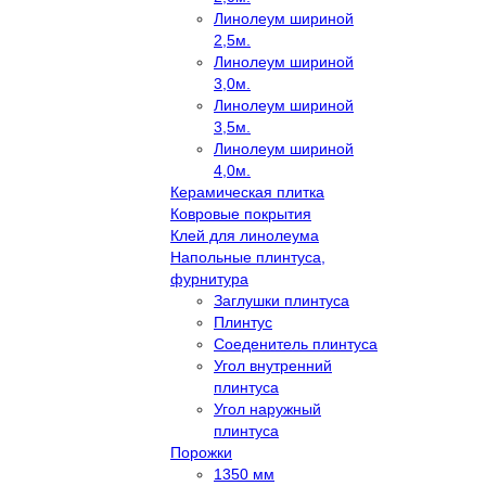
Линолеум шириной
2,5м.
Линолеум шириной
3,0м.
Линолеум шириной
3,5м.
Линолеум шириной
4,0м.
Керамическая плитка
Ковровые покрытия
Клей для линолеума
Напольные плинтуса,
фурнитура
Заглушки плинтуса
Плинтус
Соеденитель плинтуса
Угол внутренний
плинтуса
Угол наружный
плинтуса
Порожки
1350 мм