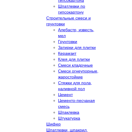
гипсокартона
Шпатлевки по
гипсокартону
Строительные смеси и
грунтовки
Алебастр, известь,
мел
Грунтовки
Затирки для плитки
Керамзит
Клея для плитки
Смеси кладочные
Смеси огнеупорные,
жаростойкие
Стяжки для пола,
наливной пол
Цемент
Цементо-песчаная
смесь
Шпаклевка
Штукатурка
Шифер
Шпатлевки, шпакрил,