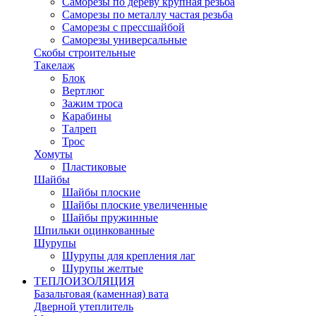
Саморезы по дереву крупная резьба
Саморезы по металлу частая резьба
Саморезы с прессшайбой
Саморезы универсальные
Скобы строительные
Такелаж
Блок
Вертлюг
Зажим троса
Карабины
Талреп
Трос
Хомуты
Пластиковые
Шайбы
Шайбы плоские
Шайбы плоские увеличенные
Шайбы пружинные
Шпильки оцинкованные
Шурупы
Шурупы для крепления лаг
Шурупы желтые
ТЕПЛОИЗОЛЯЦИЯ
Базальтовая (каменная) вата
Дверной утеплитель