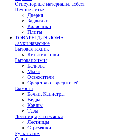
Огнеупорные материалы, асбест
Печное литье
Дверки
Задвижки
Колосники
Плиты
ТОВАРЫ ДЛЯ ДОМА
Замки навесные
Бытовая техник
Кипятильники
Бытовая химия
Белизна
Мыло
Освежители
Средства от вредителей
Емкости
Бочки, Канистры
Ведра
Ковшы
Тазы
Лестницы, Стремянки
Лестницы
Стремянки
Ручки-стяж
Санки