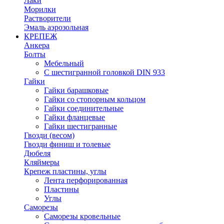
Лаки
Морилки
Растворители
Эмаль аэрозольная
КРЕПЕЖ
Анкера
Болты
Мебельный
С шестигранной головкой DIN 933
Гайки
Гайки барашковые
Гайки со стопорным кольцом
Гайки соединительные
Гайки фланцевые
Гайки шестигранные
Гвозди (весом)
Гвозди финиш и толевые
Дюбеля
Кляймеры
Крепеж пластины, углы
Лента перфорированная
Пластины
Углы
Саморезы
Саморезы кровельные