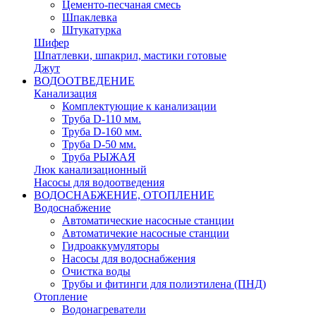
Цементо-песчаная смесь
Шпаклевка
Штукатурка
Шифер
Шпатлевки, шпакрил, мастики готовые
Джут
ВОДООТВЕДЕНИЕ
Канализация
Комплектующие к канализации
Труба D-110 мм.
Труба D-160 мм.
Труба D-50 мм.
Труба РЫЖАЯ
Люк канализационный
Насосы для водоотведения
ВОДОСНАБЖЕНИЕ, ОТОПЛЕНИЕ
Водоснабжение
Автоматичеcкие насосные станции
Автоматичекие насосные станции
Гидроаккумуляторы
Насосы для водоснабжения
Очистка воды
Трубы и фитинги для полиэтилена (ПНД)
Отопление
Водонагреватели