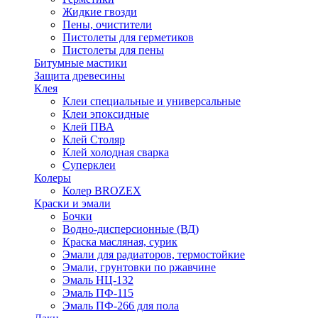
Жидкие гвозди
Пены, очистители
Пистолеты для герметиков
Пистолеты для пены
Битумные мастики
Защита древесины
Клея
Клеи специальные и универсальные
Клеи эпоксидные
Клей ПВА
Клей Столяр
Клей холодная сварка
Суперклеи
Колеры
Колер BROZEX
Краски и эмали
Бочки
Водно-дисперсионные (ВД)
Краска масляная, сурик
Эмали для радиаторов, термостойкие
Эмали, грунтовки по ржавчине
Эмаль НЦ-132
Эмаль ПФ-115
Эмаль ПФ-266 для пола