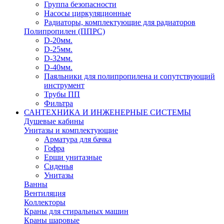
Группа безопасности
Насосы циркуляционные
Радиаторы, комплектующие для радиаторов
Полипропилен (ППРС)
D-20мм.
D-25мм.
D-32мм.
D-40мм.
Паяльники для полипропилена и сопутствующий
инструмент
Трубы ПП
Фильтра
САНТЕХНИКА И ИНЖЕНЕРНЫЕ СИСТЕМЫ
Душевые кабины
Унитазы и комплектующие
Арматура для бачка
Гофра
Ерши унитазные
Сиденья
Унитазы
Ванны
Вентиляция
Коллекторы
Краны для стиральных машин
Краны шаровые