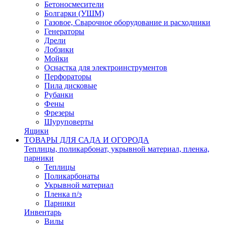
Бетоносмесители
Болгарки (УШМ)
Газовое, Сварочное оборудование и расходники
Генераторы
Дрели
Лобзики
Мойки
Оснастка для электроинструментов
Перфораторы
Пила дисковые
Рубанки
Фены
Фрезеры
Шуруповерты
Ящики
ТОВАРЫ ДЛЯ САДА И ОГОРОДА
Теплицы, поликарбонат, укрывной материал, пленка,
парники
Теплицы
Поликарбонаты
Укрывной материал
Пленка п/э
Парники
Инвентарь
Вилы