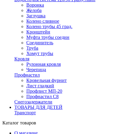
Воронка
Желоба
Заглушка
Колено сливное
Колено трубы 45 град.
Кронштейн
Муфта трубы соедин
Соединитель
Труба
Хомут трубы
Кровля
Рулонная кровля
Черепица
Профнастил
Кровельная фурнит
Лист гладкий
Профлист МП-20
Профнастил С8
Снегозадержатели
ТОВАРЫ ДЛЯ ДЕТЕЙ
Транспорт
Каталог товаров
О магазине