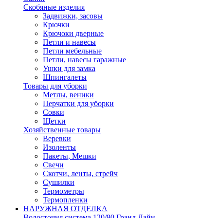
Скобяные изделия
Задвижки, засовы
Крючки
Крючоки дверные
Петли и навесы
Петли мебельные
Петли, навесы гаражные
Ушки для замка
Шпингалеты
Товары для уборки
Метлы, веники
Перчатки для уборки
Совки
Щетки
Хозяйственные товары
Веревки
Изоленты
Пакеты, Мешки
Свечи
Скотчи, ленты, стрейч
Сушилки
Термометры
Термопленки
НАРУЖНАЯ ОТДЕЛКА
Водосточня система 120/90 Гранд Лайн