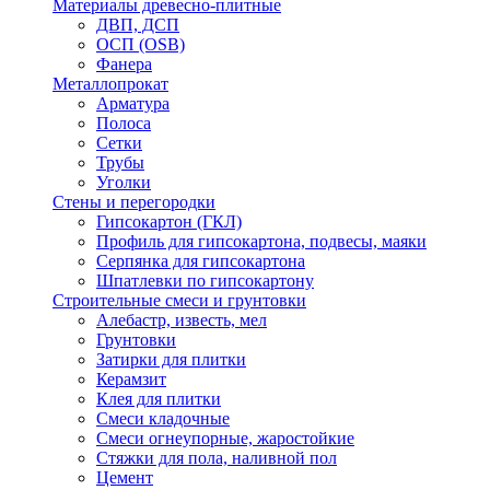
Материалы древесно-плитные
ДВП, ДСП
ОСП (OSB)
Фанера
Металлопрокат
Арматура
Полоса
Сетки
Трубы
Уголки
Стены и перегородки
Гипсокартон (ГКЛ)
Профиль для гипсокартона, подвесы, маяки
Серпянка для гипсокартона
Шпатлевки по гипсокартону
Строительные смеси и грунтовки
Алебастр, известь, мел
Грунтовки
Затирки для плитки
Керамзит
Клея для плитки
Смеси кладочные
Смеси огнеупорные, жаростойкие
Стяжки для пола, наливной пол
Цемент