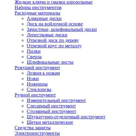
Жидкие ключи и смазки аэрозольные
Наборы инструментов
Расходные материалы
Алмазные диски
Диск на войлочной основе
Зачистные, шлифовальный диски
Лепестковые диски
Отрезной диск по дереву
Отрезной круг по металлу
Пилки
Сверла
Шлифовальные листы
Режущий инструмент
Лезвия к ножам
Ножи
Ножницы
Стеклорезы
Ручной инструмент
Измерительный инструмент
Слесарный инструмент
Столярный инструмент
Штукатурно-отделочный инструмент
Щетки металлические
Средства защиты
Электроинструменты