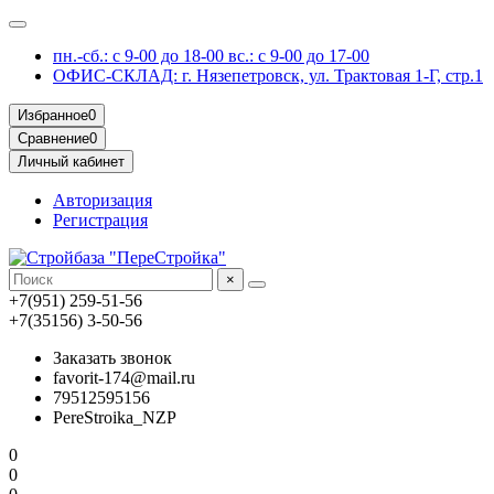
пн.-сб.: с 9-00 до 18-00 вс.: с 9-00 до 17-00
ОФИС-СКЛАД: г. Нязепетровск, ул. Трактовая 1-Г, стр.1
Избранное
0
Сравнение
0
Личный кабинет
Авторизация
Регистрация
×
+7(951) 259-51-56
+7(35156) 3-50-56
Заказать звонок
favorit-174@mail.ru
79512595156
PereStroika_NZP
0
0