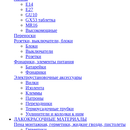
E14
E27
GU10
GX53 таблетка
MR16
Высокомощные
Переноски
Розетки, выключатели, блоки
Блоки
Выключатели
Розетки
Фонарики, элементы питания
Батарейки
Фонарики
Электроустановочные аксессуары
Вилки
Изолента
Клеммы
Патроны
Переходники
Термоусадочные трубки
Удлинители и колодки к ним
ЛАКОКРАСОЧНЫЕ МАТЕРИАЛЫ
Пена монтажная, герметики, жидкие гвозди, пистолеты
Герметики