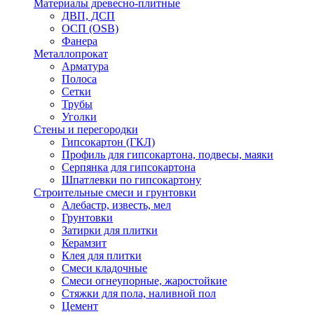
Материалы древесно-плитные
ДВП, ДСП
ОСП (OSB)
Фанера
Металлопрокат
Арматура
Полоса
Сетки
Трубы
Уголки
Стены и перегородки
Гипсокартон (ГКЛ)
Профиль для гипсокартона, подвесы, маяки
Серпянка для гипсокартона
Шпатлевки по гипсокартону
Строительные смеси и грунтовки
Алебастр, известь, мел
Грунтовки
Затирки для плитки
Керамзит
Клея для плитки
Смеси кладочные
Смеси огнеупорные, жаростойкие
Стяжки для пола, наливной пол
Цемент