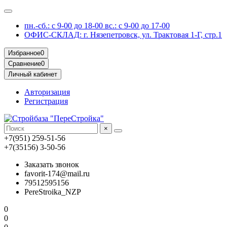
пн.-сб.: с 9-00 до 18-00 вс.: с 9-00 до 17-00
ОФИС-СКЛАД: г. Нязепетровск, ул. Трактовая 1-Г, стр.1
Избранное
0
Сравнение
0
Личный кабинет
Авторизация
Регистрация
×
+7(951) 259-51-56
+7(35156) 3-50-56
Заказать звонок
favorit-174@mail.ru
79512595156
PereStroika_NZP
0
0