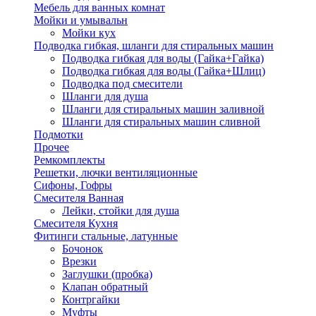
Мебель для ванных комнат
Мойки и умывальн
Мойки кух
Подводка гибкая, шланги для стиральных машин
Подводка гибкая для воды (Гайка+Гайка)
Подводка гибкая для воды (Гайка+Шлиц)
Подводка под смесители
Шланги для душа
Шланги для стиральных машин заливной
Шланги для стиральных машин сливной
Подмотки
Прочее
Ремкомплекты
Решетки, лючки вентиляционные
Сифоны, Гофры
Смесителя Ванная
Лейки, стойки для душа
Смесителя Кухня
Фитинги стальные, латунные
Бочонок
Врезки
Заглушки (пробка)
Клапан обратный
Контргайки
Муфты