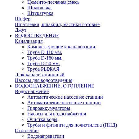
Цементо-песчаная смесь
Шпаклевка
Штукатурка
Шифер
Шпатлевки, шпакрил, мастики готовые
Джут
ВОДООТВЕДЕНИЕ
Канализация
Комплектующие к канализации
Труба D-110 мм.
Труба D-160 мм.
Труба D-50 мм.
Труба РЫЖАЯ
Люк канализационный
Насосы для водоотведения
ВОДОСНАБЖЕНИЕ, ОТОПЛЕНИЕ
Водоснабжение
Автоматичеcкие насосные станции
Автоматичекие насосные станции
Гидроаккумуляторы
Насосы для водоснабжения
Очистка воды
Трубы и фитинги для полиэтилена (ПНД)
Отопление
Водонагреватели