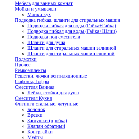
Мебель для ванных комнат
Мойки и умывальн
Мойки кух
Подводка гибкая, шланги для стиральных машин
Подводка гибкая для воды (Гайка+Гайка)
Подводка гибкая для воды (Гайка+Шлиц)
Подводка под смесители
Шланги для душа
Шланги для стиральных машин заливной
Шланги для стиральных машин сливной
Подмотки
Прочее
Ремкомплекты
Решетки, лючки вентиляционные
Сифоны, Гофры
Смесителя Ванная
Лейки, стойки для душа
Смесителя Кухня
Фитинги стальные, латунные
Бочонок
Врезки
Заглушки (пробка)
Клапан обратный
Контргайки
Муфты