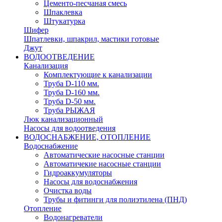
Цементо-песчаная смесь
Шпаклевка
Штукатурка
Шифер
Шпатлевки, шпакрил, мастики готовые
Джут
ВОДООТВЕДЕНИЕ
Канализация
Комплектующие к канализации
Труба D-110 мм.
Труба D-160 мм.
Труба D-50 мм.
Труба РЫЖАЯ
Люк канализационный
Насосы для водоотведения
ВОДОСНАБЖЕНИЕ, ОТОПЛЕНИЕ
Водоснабжение
Автоматичеcкие насосные станции
Автоматичекие насосные станции
Гидроаккумуляторы
Насосы для водоснабжения
Очистка воды
Трубы и фитинги для полиэтилена (ПНД)
Отопление
Водонагреватели