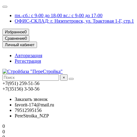
пн.-сб.: с 9-00 до 18-00 вс.: с 9-00 до 17-00
ОФИС-СКЛАД: г. Нязепетровск, ул. Трактовая 1-Г, стр.1
Избранное
0
Сравнение
0
Личный кабинет
Авторизация
Регистрация
×
+7(951) 259-51-56
+7(35156) 3-50-56
Заказать звонок
favorit-174@mail.ru
79512595156
PereStroika_NZP
0
0