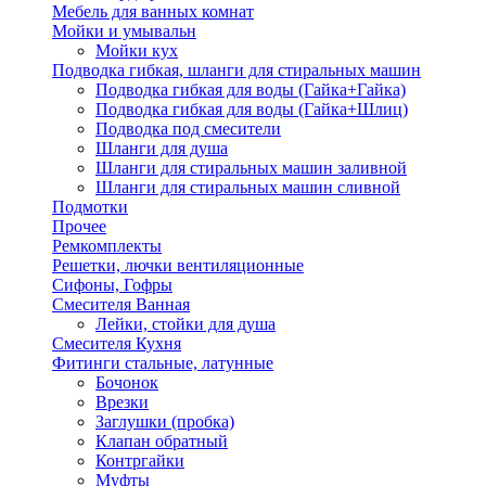
Мебель для ванных комнат
Мойки и умывальн
Мойки кух
Подводка гибкая, шланги для стиральных машин
Подводка гибкая для воды (Гайка+Гайка)
Подводка гибкая для воды (Гайка+Шлиц)
Подводка под смесители
Шланги для душа
Шланги для стиральных машин заливной
Шланги для стиральных машин сливной
Подмотки
Прочее
Ремкомплекты
Решетки, лючки вентиляционные
Сифоны, Гофры
Смесителя Ванная
Лейки, стойки для душа
Смесителя Кухня
Фитинги стальные, латунные
Бочонок
Врезки
Заглушки (пробка)
Клапан обратный
Контргайки
Муфты