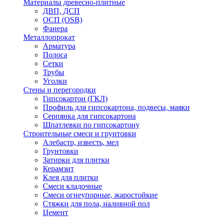
Материалы древесно-плитные
ДВП, ДСП
ОСП (OSB)
Фанера
Металлопрокат
Арматура
Полоса
Сетки
Трубы
Уголки
Стены и перегородки
Гипсокартон (ГКЛ)
Профиль для гипсокартона, подвесы, маяки
Серпянка для гипсокартона
Шпатлевки по гипсокартону
Строительные смеси и грунтовки
Алебастр, известь, мел
Грунтовки
Затирки для плитки
Керамзит
Клея для плитки
Смеси кладочные
Смеси огнеупорные, жаростойкие
Стяжки для пола, наливной пол
Цемент