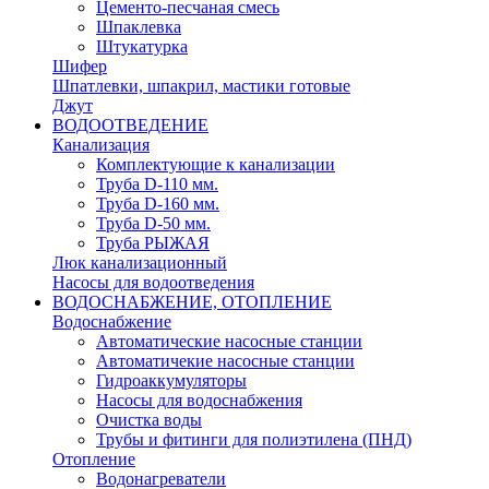
Цементо-песчаная смесь
Шпаклевка
Штукатурка
Шифер
Шпатлевки, шпакрил, мастики готовые
Джут
ВОДООТВЕДЕНИЕ
Канализация
Комплектующие к канализации
Труба D-110 мм.
Труба D-160 мм.
Труба D-50 мм.
Труба РЫЖАЯ
Люк канализационный
Насосы для водоотведения
ВОДОСНАБЖЕНИЕ, ОТОПЛЕНИЕ
Водоснабжение
Автоматичеcкие насосные станции
Автоматичекие насосные станции
Гидроаккумуляторы
Насосы для водоснабжения
Очистка воды
Трубы и фитинги для полиэтилена (ПНД)
Отопление
Водонагреватели