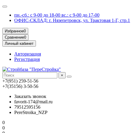
пн.-сб.: с 9-00 до 18-00 вс.: с 9-00 до 17-00
ОФИС-СКЛАД: г. Нязепетровск, ул. Трактовая 1-Г, стр.1
Избранное
0
Сравнение
0
Личный кабинет
Авторизация
Регистрация
×
+7(951) 259-51-56
+7(35156) 3-50-56
Заказать звонок
favorit-174@mail.ru
79512595156
PereStroika_NZP
0
0