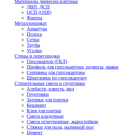
Материалы древесно-плитные
ДВП, ДСП
ОСП (OSB)
Фанера
Металлопрокат
Арматура
Полоса
Сетки
Трубы
Уголки
Стены и перегородки
Гипсокартон (ГКЛ)
Профиль для гипсокартона, подвесы, маяки
Серпянка для гипсокартона
Шпатлевки по гипсокартону
Строительные смеси и грунтовки
Алебастр, известь, мел
Грунтовки
Затирки для плитки
Керамзит
Клея для плитки
Смеси кладочные
Смеси огнеупорные, жаростойкие
Стяжки для пола, наливной пол
Цемент