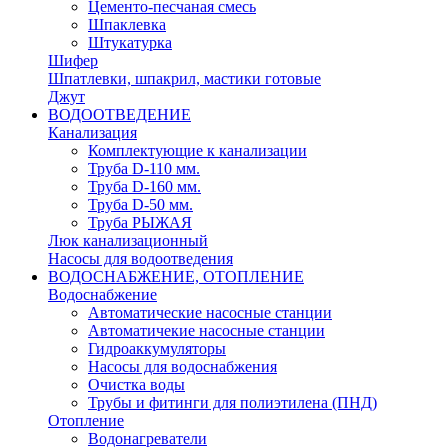
Цементо-песчаная смесь
Шпаклевка
Штукатурка
Шифер
Шпатлевки, шпакрил, мастики готовые
Джут
ВОДООТВЕДЕНИЕ
Канализация
Комплектующие к канализации
Труба D-110 мм.
Труба D-160 мм.
Труба D-50 мм.
Труба РЫЖАЯ
Люк канализационный
Насосы для водоотведения
ВОДОСНАБЖЕНИЕ, ОТОПЛЕНИЕ
Водоснабжение
Автоматичеcкие насосные станции
Автоматичекие насосные станции
Гидроаккумуляторы
Насосы для водоснабжения
Очистка воды
Трубы и фитинги для полиэтилена (ПНД)
Отопление
Водонагреватели