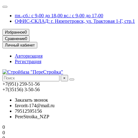
пн.-сб.: с 9-00 до 18-00 вс.: с 9-00 до 17-00
ОФИС-СКЛАД: г. Нязепетровск, ул. Трактовая 1-Г, стр.1
Избранное
0
Сравнение
0
Личный кабинет
Авторизация
Регистрация
×
+7(951) 259-51-56
+7(35156) 3-50-56
Заказать звонок
favorit-174@mail.ru
79512595156
PereStroika_NZP
0
0