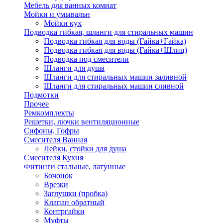
Мебель для ванных комнат
Мойки и умывальн
Мойки кух
Подводка гибкая, шланги для стиральных машин
Подводка гибкая для воды (Гайка+Гайка)
Подводка гибкая для воды (Гайка+Шлиц)
Подводка под смесители
Шланги для душа
Шланги для стиральных машин заливной
Шланги для стиральных машин сливной
Подмотки
Прочее
Ремкомплекты
Решетки, лючки вентиляционные
Сифоны, Гофры
Смесителя Ванная
Лейки, стойки для душа
Смесителя Кухня
Фитинги стальные, латунные
Бочонок
Врезки
Заглушки (пробка)
Клапан обратный
Контргайки
Муфты