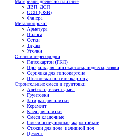
Материалы древесно-плитные
ДВП, ДСП
ОСП (OSB)
Фанера
Металлопрокат
Арматура
Полоса
Сетки
Трубы
Уголки
Стены и перегородки
Гипсокартон (ГКЛ)
Профиль для гипсокартона, подвесы, маяки
Серпянка для гипсокартона
Шпатлевки по гипсокартону
Строительные смеси и грунтовки
Алебастр, известь, мел
Грунтовки
Затирки для плитки
Керамзит
Клея для плитки
Смеси кладочные
Смеси огнеупорные, жаростойкие
Стяжки для пола, наливной пол
Цемент