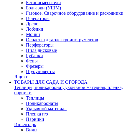
Бетоносмесители
Болгарки (УШМ)
Газовое, Сварочное оборудование и расходники
Генераторы
Дрели
Лобзики
Мойки
Оснастка для электроинструментов
Перфораторы
Пила дисковые
Рубанки
Фены
Фрезеры
Шуруповерты
Ящики
ТОВАРЫ ДЛЯ САДА И ОГОРОДА
Теплицы, поликарбонат, укрывной материал, пленка,
парники
Теплицы
Поликарбонаты
Укрывной материал
Пленка п/э
Парники
Инвентарь
Вилы