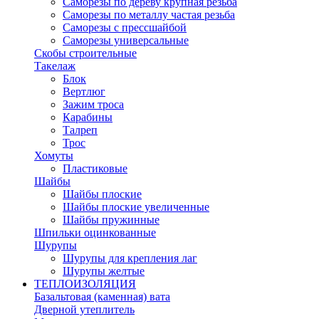
Саморезы по дереву крупная резьба
Саморезы по металлу частая резьба
Саморезы с прессшайбой
Саморезы универсальные
Скобы строительные
Такелаж
Блок
Вертлюг
Зажим троса
Карабины
Талреп
Трос
Хомуты
Пластиковые
Шайбы
Шайбы плоские
Шайбы плоские увеличенные
Шайбы пружинные
Шпильки оцинкованные
Шурупы
Шурупы для крепления лаг
Шурупы желтые
ТЕПЛОИЗОЛЯЦИЯ
Базальтовая (каменная) вата
Дверной утеплитель