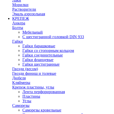
Лаки
Морилки
Растворители
Эмаль аэрозольная
КРЕПЕЖ
Анкера
Болты
Мебельный
С шестигранной головкой DIN 933
Гайки
Гайки барашковые
Гайки со стопорным кольцом
Гайки соединительные
Гайки фланцевые
Гайки шестигранные
Гвозди (весом)
Гвозди финиш и толевые
Дюбеля
Кляймеры
Крепеж пластины, углы
Лента перфорированная
Пластины
Углы
Саморезы
Саморезы кровельные