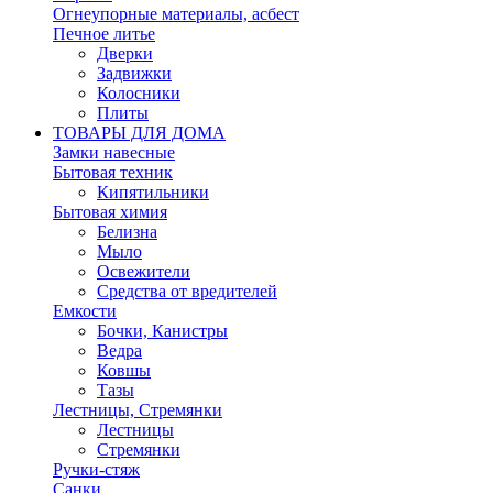
Огнеупорные материалы, асбест
Печное литье
Дверки
Задвижки
Колосники
Плиты
ТОВАРЫ ДЛЯ ДОМА
Замки навесные
Бытовая техник
Кипятильники
Бытовая химия
Белизна
Мыло
Освежители
Средства от вредителей
Емкости
Бочки, Канистры
Ведра
Ковшы
Тазы
Лестницы, Стремянки
Лестницы
Стремянки
Ручки-стяж
Санки