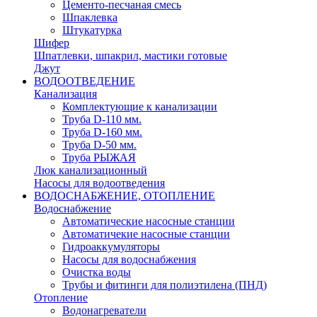
Цементо-песчаная смесь
Шпаклевка
Штукатурка
Шифер
Шпатлевки, шпакрил, мастики готовые
Джут
ВОДООТВЕДЕНИЕ
Канализация
Комплектующие к канализации
Труба D-110 мм.
Труба D-160 мм.
Труба D-50 мм.
Труба РЫЖАЯ
Люк канализационный
Насосы для водоотведения
ВОДОСНАБЖЕНИЕ, ОТОПЛЕНИЕ
Водоснабжение
Автоматичеcкие насосные станции
Автоматичекие насосные станции
Гидроаккумуляторы
Насосы для водоснабжения
Очистка воды
Трубы и фитинги для полиэтилена (ПНД)
Отопление
Водонагреватели