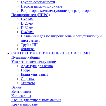
Группа безопасности
Насосы циркуляционные
Радиаторы, комплектующие для радиаторов
Полипропилен (ППРС)
D-20мм.
D-25мм.
D-32мм.
D-40мм.
Паяльники для полипропилена и сопутствующий
инструмент
Трубы ПП
Фильтра
САНТЕХНИКА И ИНЖЕНЕРНЫЕ СИСТЕМЫ
Душевые кабины
Унитазы и комплектующие
Арматура для бачка
Гофра
Ерши унитазные
Сиденья
Унитазы
Ванны
Вентиляция
Коллекторы
Краны для стиральных машин
Краны шаровые