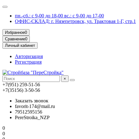
пн.-сб.: с 9-00 до 18-00 вс.: с 9-00 до 17-00
ОФИС-СКЛАД: г. Нязепетровск, ул. Трактовая 1-Г, стр.1
Избранное
0
Сравнение
0
Личный кабинет
Авторизация
Регистрация
×
+7(951) 259-51-56
+7(35156) 3-50-56
Заказать звонок
favorit-174@mail.ru
79512595156
PereStroika_NZP
0
0