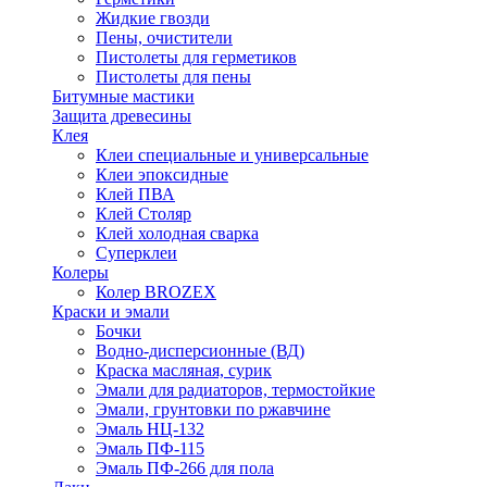
Жидкие гвозди
Пены, очистители
Пистолеты для герметиков
Пистолеты для пены
Битумные мастики
Защита древесины
Клея
Клеи специальные и универсальные
Клеи эпоксидные
Клей ПВА
Клей Столяр
Клей холодная сварка
Суперклеи
Колеры
Колер BROZEX
Краски и эмали
Бочки
Водно-дисперсионные (ВД)
Краска масляная, сурик
Эмали для радиаторов, термостойкие
Эмали, грунтовки по ржавчине
Эмаль НЦ-132
Эмаль ПФ-115
Эмаль ПФ-266 для пола