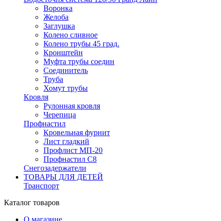
Воронка
Желоба
Заглушка
Колено сливное
Колено трубы 45 град.
Кронштейн
Муфта трубы соедин
Соединитель
Труба
Хомут трубы
Кровля
Рулонная кровля
Черепица
Профнастил
Кровельная фурнит
Лист гладкий
Профлист МП-20
Профнастил С8
Снегозадержатели
ТОВАРЫ ДЛЯ ДЕТЕЙ
Транспорт
Каталог товаров
О магазине