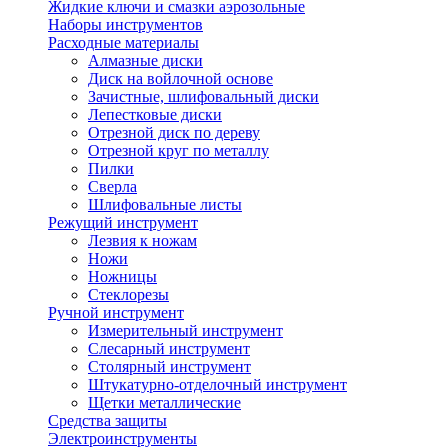
Жидкие ключи и смазки аэрозольные
Наборы инструментов
Расходные материалы
Алмазные диски
Диск на войлочной основе
Зачистные, шлифовальный диски
Лепестковые диски
Отрезной диск по дереву
Отрезной круг по металлу
Пилки
Сверла
Шлифовальные листы
Режущий инструмент
Лезвия к ножам
Ножи
Ножницы
Стеклорезы
Ручной инструмент
Измерительный инструмент
Слесарный инструмент
Столярный инструмент
Штукатурно-отделочный инструмент
Щетки металлические
Средства защиты
Электроинструменты