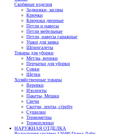
Скобяные изделия
Задвижки, засовы
Крючки
Крючоки дверные
Петли и навесы
Петли мебельные
Петли, навесы гаражные
Ушки для замка
Шпингалеты
Товары для уборки
Метлы, веники
Перчатки для уборки
Совки
Щетки
Хозяйственные товары
Веревки
Изоленты
Пакеты, Мешки
Свечи
Скотчи, ленты, стрейч
Сушилки
Термометры
Термопленки
НАРУЖНАЯ ОТДЕЛКА
Водосточня система 120/90 Гранд Лайн