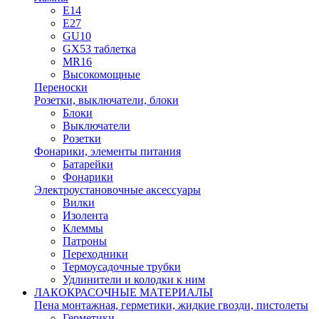
E14
E27
GU10
GX53 таблетка
MR16
Высокомощные
Переноски
Розетки, выключатели, блоки
Блоки
Выключатели
Розетки
Фонарики, элементы питания
Батарейки
Фонарики
Электроустановочные аксессуары
Вилки
Изолента
Клеммы
Патроны
Переходники
Термоусадочные трубки
Удлинители и колодки к ним
ЛАКОКРАСОЧНЫЕ МАТЕРИАЛЫ
Пена монтажная, герметики, жидкие гвозди, пистолеты
Герметики