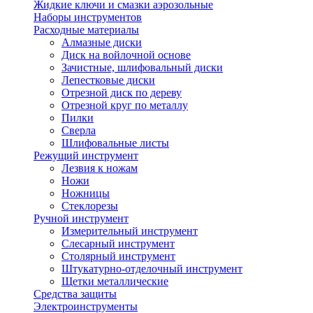
Жидкие ключи и смазки аэрозольные
Наборы инструментов
Расходные материалы
Алмазные диски
Диск на войлочной основе
Зачистные, шлифовальный диски
Лепестковые диски
Отрезной диск по дереву
Отрезной круг по металлу
Пилки
Сверла
Шлифовальные листы
Режущий инструмент
Лезвия к ножам
Ножи
Ножницы
Стеклорезы
Ручной инструмент
Измерительный инструмент
Слесарный инструмент
Столярный инструмент
Штукатурно-отделочный инструмент
Щетки металлические
Средства защиты
Электроинструменты