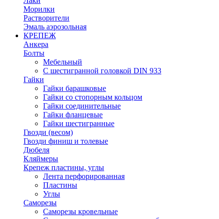
Лаки
Морилки
Растворители
Эмаль аэрозольная
КРЕПЕЖ
Анкера
Болты
Мебельный
С шестигранной головкой DIN 933
Гайки
Гайки барашковые
Гайки со стопорным кольцом
Гайки соединительные
Гайки фланцевые
Гайки шестигранные
Гвозди (весом)
Гвозди финиш и толевые
Дюбеля
Кляймеры
Крепеж пластины, углы
Лента перфорированная
Пластины
Углы
Саморезы
Саморезы кровельные