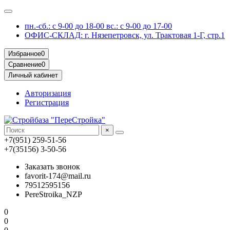
пн.-сб.: с 9-00 до 18-00 вс.: с 9-00 до 17-00
ОФИС-СКЛАД: г. Нязепетровск, ул. Трактовая 1-Г, стр.1
Избранное
0
Сравнение
0
Личный кабинет
Авторизация
Регистрация
×
+7(951) 259-51-56
+7(35156) 3-50-56
Заказать звонок
favorit-174@mail.ru
79512595156
PereStroika_NZP
0
0