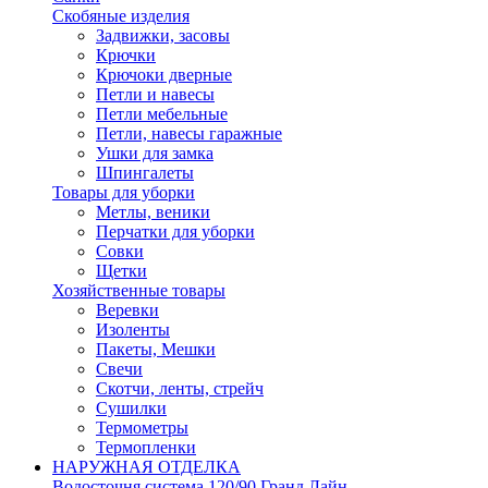
Скобяные изделия
Задвижки, засовы
Крючки
Крючоки дверные
Петли и навесы
Петли мебельные
Петли, навесы гаражные
Ушки для замка
Шпингалеты
Товары для уборки
Метлы, веники
Перчатки для уборки
Совки
Щетки
Хозяйственные товары
Веревки
Изоленты
Пакеты, Мешки
Свечи
Скотчи, ленты, стрейч
Сушилки
Термометры
Термопленки
НАРУЖНАЯ ОТДЕЛКА
Водосточня система 120/90 Гранд Лайн