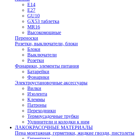
E14
E27
GU10
GX53 таблетка
MR16
Высокомощные
Переноски
Розетки, выключатели, блоки
Блоки
Выключатели
Розетки
Фонарики, элементы питания
Батарейки
Фонарики
Электроустановочные аксессуары
Вилки
Изолента
Клеммы
Патроны
Переходники
Термоусадочные трубки
Удлинители и колодки к ним
ЛАКОКРАСОЧНЫЕ МАТЕРИАЛЫ
Пена монтажная, герметики, жидкие гвозди, пистолеты
Герметики