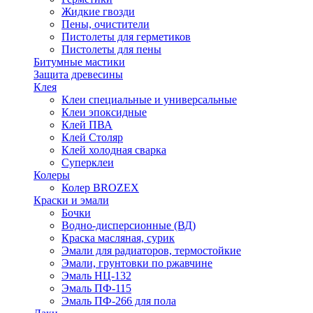
Жидкие гвозди
Пены, очистители
Пистолеты для герметиков
Пистолеты для пены
Битумные мастики
Защита древесины
Клея
Клеи специальные и универсальные
Клеи эпоксидные
Клей ПВА
Клей Столяр
Клей холодная сварка
Суперклеи
Колеры
Колер BROZEX
Краски и эмали
Бочки
Водно-дисперсионные (ВД)
Краска масляная, сурик
Эмали для радиаторов, термостойкие
Эмали, грунтовки по ржавчине
Эмаль НЦ-132
Эмаль ПФ-115
Эмаль ПФ-266 для пола