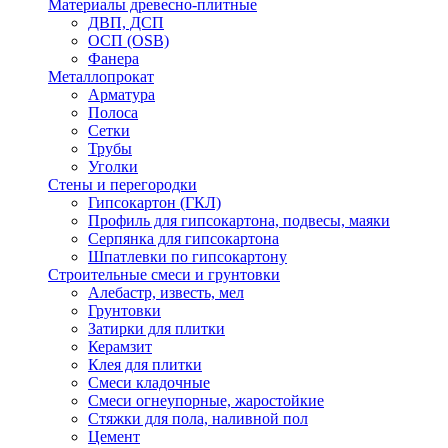
Материалы древесно-плитные
ДВП, ДСП
ОСП (OSB)
Фанера
Металлопрокат
Арматура
Полоса
Сетки
Трубы
Уголки
Стены и перегородки
Гипсокартон (ГКЛ)
Профиль для гипсокартона, подвесы, маяки
Серпянка для гипсокартона
Шпатлевки по гипсокартону
Строительные смеси и грунтовки
Алебастр, известь, мел
Грунтовки
Затирки для плитки
Керамзит
Клея для плитки
Смеси кладочные
Смеси огнеупорные, жаростойкие
Стяжки для пола, наливной пол
Цемент