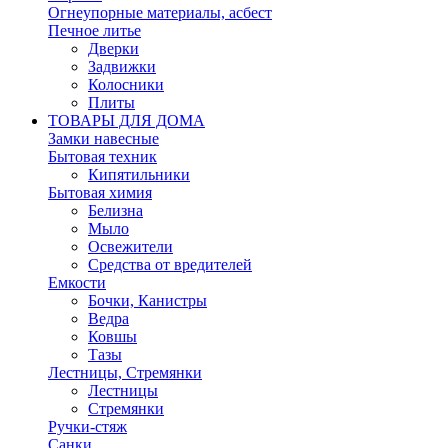
Огнеупорные материалы, асбест
Печное литье
Дверки
Задвижки
Колосники
Плиты
ТОВАРЫ ДЛЯ ДОМА
Замки навесные
Бытовая техник
Кипятильники
Бытовая химия
Белизна
Мыло
Освежители
Средства от вредителей
Емкости
Бочки, Канистры
Ведра
Ковшы
Тазы
Лестницы, Стремянки
Лестницы
Стремянки
Ручки-стяж
Санки