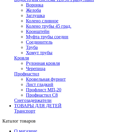
Воронка
Желоба
Заглушка
Колено сливное
Колено трубы 45 град.
Кронштейн
Муфта трубы соедин
Соединитель
Труба
Хомут трубы
Кровля
Рулонная кровля
Черепица
Профнастил
Кровельная фурнит
Лист гладкий
Профлист МП-20
Профнастил С8
Снегозадержатели
ТОВАРЫ ДЛЯ ДЕТЕЙ
Транспорт
Каталог товаров
О магазине