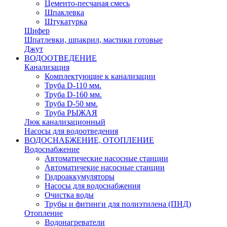
Цементо-песчаная смесь
Шпаклевка
Штукатурка
Шифер
Шпатлевки, шпакрил, мастики готовые
Джут
ВОДООТВЕДЕНИЕ
Канализация
Комплектующие к канализации
Труба D-110 мм.
Труба D-160 мм.
Труба D-50 мм.
Труба РЫЖАЯ
Люк канализационный
Насосы для водоотведения
ВОДОСНАБЖЕНИЕ, ОТОПЛЕНИЕ
Водоснабжение
Автоматичеcкие насосные станции
Автоматичекие насосные станции
Гидроаккумуляторы
Насосы для водоснабжения
Очистка воды
Трубы и фитинги для полиэтилена (ПНД)
Отопление
Водонагреватели