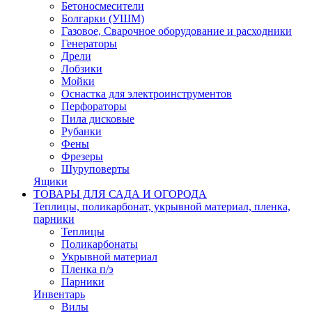
Бетоносмесители
Болгарки (УШМ)
Газовое, Сварочное оборудование и расходники
Генераторы
Дрели
Лобзики
Мойки
Оснастка для электроинструментов
Перфораторы
Пила дисковые
Рубанки
Фены
Фрезеры
Шуруповерты
Ящики
ТОВАРЫ ДЛЯ САДА И ОГОРОДА
Теплицы, поликарбонат, укрывной материал, пленка,
парники
Теплицы
Поликарбонаты
Укрывной материал
Пленка п/э
Парники
Инвентарь
Вилы