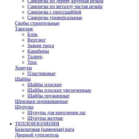
Саморезы по дереву крупная резьба
Саморезы по металлу частая резьба
Саморезы с прессшайбой
Саморезы универсальные
Скобы строительные
Такелаж
Блок
Вертлюг
Зажим троса
Карабины
Талреп
Трос
Хомуты
Пластиковые
Шайбы
Шайбы плоские
Шайбы плоские увеличенные
Шайбы пружинные
Шпильки оцинкованные
Шурупы
Шурупы для крепления лаг
Шурупы желтые
ТЕПЛОИЗОЛЯЦИЯ
Базальтовая (каменная) вата
Дверной утеплитель