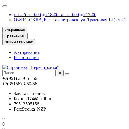
пн.-сб.: с 9-00 до 18-00 вс.: с 9-00 до 17-00
ОФИС-СКЛАД: г. Нязепетровск, ул. Трактовая 1-Г, стр.1
Избранное
0
Сравнение
0
Личный кабинет
Авторизация
Регистрация
×
+7(951) 259-51-56
+7(35156) 3-50-56
Заказать звонок
favorit-174@mail.ru
79512595156
PereStroika_NZP
0
0