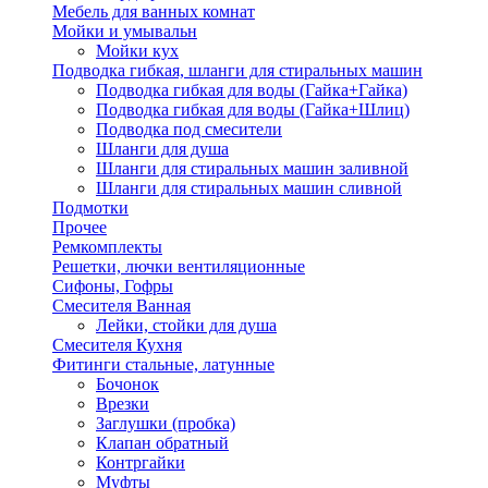
Мебель для ванных комнат
Мойки и умывальн
Мойки кух
Подводка гибкая, шланги для стиральных машин
Подводка гибкая для воды (Гайка+Гайка)
Подводка гибкая для воды (Гайка+Шлиц)
Подводка под смесители
Шланги для душа
Шланги для стиральных машин заливной
Шланги для стиральных машин сливной
Подмотки
Прочее
Ремкомплекты
Решетки, лючки вентиляционные
Сифоны, Гофры
Смесителя Ванная
Лейки, стойки для душа
Смесителя Кухня
Фитинги стальные, латунные
Бочонок
Врезки
Заглушки (пробка)
Клапан обратный
Контргайки
Муфты