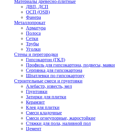
Материалы древесно-плитные
ДВП, ДСП
ОСП (OSB)
Фанера
Металлопрокат
Арматура
Полоса
Сетки
Трубы
Уголки
Стены и перегородки
Гипсокартон (ГКЛ)
Профиль для гипсокартона, подвесы, маяки
Серпянка для гипсокартона
Шпатлевки по гипсокартону
Строительные смеси и грунтовки
Алебастр, известь, мел
Грунтовки
Затирки для плитки
Керамзит
Клея для плитки
Смеси кладочные
Смеси огнеупорные, жаростойкие
Стяжки для пола, наливной пол
Цемент