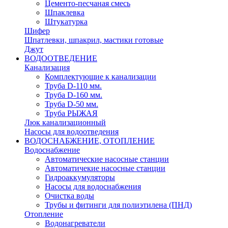
Цементо-песчаная смесь
Шпаклевка
Штукатурка
Шифер
Шпатлевки, шпакрил, мастики готовые
Джут
ВОДООТВЕДЕНИЕ
Канализация
Комплектующие к канализации
Труба D-110 мм.
Труба D-160 мм.
Труба D-50 мм.
Труба РЫЖАЯ
Люк канализационный
Насосы для водоотведения
ВОДОСНАБЖЕНИЕ, ОТОПЛЕНИЕ
Водоснабжение
Автоматичеcкие насосные станции
Автоматичекие насосные станции
Гидроаккумуляторы
Насосы для водоснабжения
Очистка воды
Трубы и фитинги для полиэтилена (ПНД)
Отопление
Водонагреватели