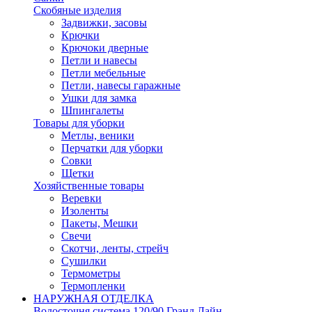
Скобяные изделия
Задвижки, засовы
Крючки
Крючоки дверные
Петли и навесы
Петли мебельные
Петли, навесы гаражные
Ушки для замка
Шпингалеты
Товары для уборки
Метлы, веники
Перчатки для уборки
Совки
Щетки
Хозяйственные товары
Веревки
Изоленты
Пакеты, Мешки
Свечи
Скотчи, ленты, стрейч
Сушилки
Термометры
Термопленки
НАРУЖНАЯ ОТДЕЛКА
Водосточня система 120/90 Гранд Лайн