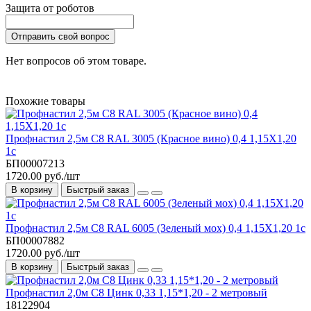
Защита от роботов
Отправить свой вопрос
Нет вопросов об этом товаре.
Похожие товары
Профнастил 2,5м С8 RAL 3005 (Красное вино) 0,4 1,15Х1,20
1с
БП00007213
1720.00 руб./шт
В корзину
Быстрый заказ
Профнастил 2,5м С8 RAL 6005 (Зеленый мох) 0,4 1,15Х1,20 1с
БП00007882
1720.00 руб./шт
В корзину
Быстрый заказ
Профнастил 2,0м С8 Цинк 0,33 1,15*1,20 - 2 метровый
18122904