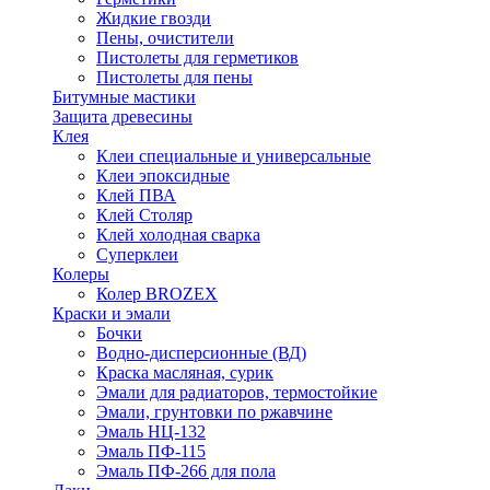
Жидкие гвозди
Пены, очистители
Пистолеты для герметиков
Пистолеты для пены
Битумные мастики
Защита древесины
Клея
Клеи специальные и универсальные
Клеи эпоксидные
Клей ПВА
Клей Столяр
Клей холодная сварка
Суперклеи
Колеры
Колер BROZEX
Краски и эмали
Бочки
Водно-дисперсионные (ВД)
Краска масляная, сурик
Эмали для радиаторов, термостойкие
Эмали, грунтовки по ржавчине
Эмаль НЦ-132
Эмаль ПФ-115
Эмаль ПФ-266 для пола