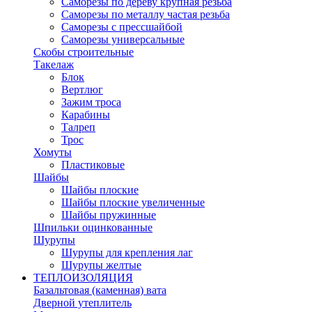
Саморезы по дереву крупная резьба
Саморезы по металлу частая резьба
Саморезы с прессшайбой
Саморезы универсальные
Скобы строительные
Такелаж
Блок
Вертлюг
Зажим троса
Карабины
Талреп
Трос
Хомуты
Пластиковые
Шайбы
Шайбы плоские
Шайбы плоские увеличенные
Шайбы пружинные
Шпильки оцинкованные
Шурупы
Шурупы для крепления лаг
Шурупы желтые
ТЕПЛОИЗОЛЯЦИЯ
Базальтовая (каменная) вата
Дверной утеплитель