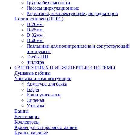
Группа безопасности
Насосы циркуляционные
Радиаторы, комплектующие для радиаторов
Полипропилен (ППРС)
D-20мм.
D-25мм.
D-32мм.
D-40мм.
Паяльники для полипропилена и сопутствующий
инструмент
Трубы ПП
Фильтра
САНТЕХНИКА И ИНЖЕНЕРНЫЕ СИСТЕМЫ
Душевые кабины
Унитазы и комплектующие
Арматура для бачка
Гофра
Ерши унитазные
Сиденья
Унитазы
Ванны
Вентиляция
Коллекторы
Краны для стиральных машин
Краны шаровые