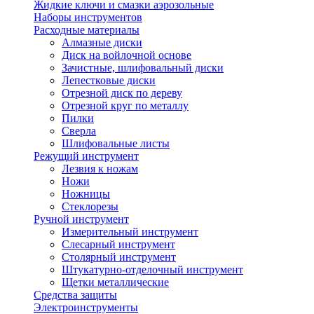
Жидкие ключи и смазки аэрозольные
Наборы инструментов
Расходные материалы
Алмазные диски
Диск на войлочной основе
Зачистные, шлифовальный диски
Лепестковые диски
Отрезной диск по дереву
Отрезной круг по металлу
Пилки
Сверла
Шлифовальные листы
Режущий инструмент
Лезвия к ножам
Ножи
Ножницы
Стеклорезы
Ручной инструмент
Измерительный инструмент
Слесарный инструмент
Столярный инструмент
Штукатурно-отделочный инструмент
Щетки металлические
Средства защиты
Электроинструменты