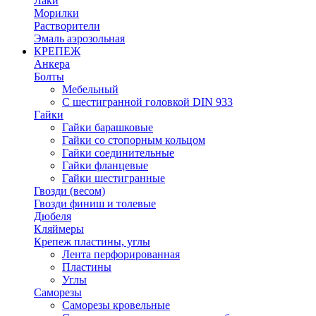
Лаки
Морилки
Растворители
Эмаль аэрозольная
КРЕПЕЖ
Анкера
Болты
Мебельный
С шестигранной головкой DIN 933
Гайки
Гайки барашковые
Гайки со стопорным кольцом
Гайки соединительные
Гайки фланцевые
Гайки шестигранные
Гвозди (весом)
Гвозди финиш и толевые
Дюбеля
Кляймеры
Крепеж пластины, углы
Лента перфорированная
Пластины
Углы
Саморезы
Саморезы кровельные