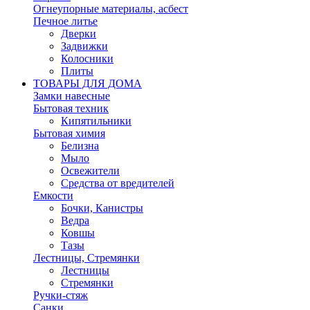
Огнеупорные материалы, асбест
Печное литье
Дверки
Задвижки
Колосники
Плиты
ТОВАРЫ ДЛЯ ДОМА
Замки навесные
Бытовая техник
Кипятильники
Бытовая химия
Белизна
Мыло
Освежители
Средства от вредителей
Емкости
Бочки, Канистры
Ведра
Ковшы
Тазы
Лестницы, Стремянки
Лестницы
Стремянки
Ручки-стяж
Санки