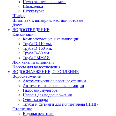
Цементо-песчаная смесь
Шпаклевка
Штукатурка
Шифер
Шпатлевки, шпакрил, мастики готовые
Джут
ВОДООТВЕДЕНИЕ
Канализация
Комплектующие к канализации
Труба D-110 мм.
Труба D-160 мм.
Труба D-50 мм.
Труба РЫЖАЯ
Люк канализационный
Насосы для водоотведения
ВОДОСНАБЖЕНИЕ, ОТОПЛЕНИЕ
Водоснабжение
Автоматичеcкие насосные станции
Автоматичекие насосные станции
Гидроаккумуляторы
Насосы для водоснабжения
Очистка воды
Трубы и фитинги для полиэтилена (ПНД)
Отопление
Водонагреватели