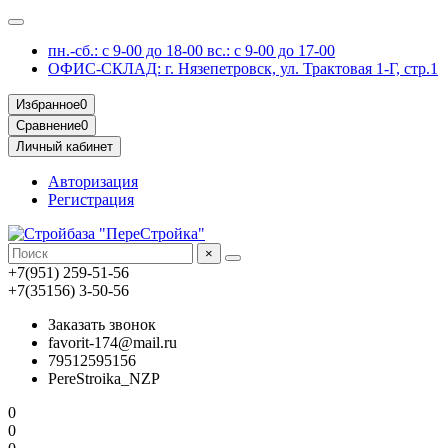
пн.-сб.: с 9-00 до 18-00 вс.: с 9-00 до 17-00
ОФИС-СКЛАД: г. Нязепетровск, ул. Трактовая 1-Г, стр.1
Избранное
0
Сравнение
0
Личный кабинет
Авторизация
Регистрация
×
+7(951) 259-51-56
+7(35156) 3-50-56
Заказать звонок
favorit-174@mail.ru
79512595156
PereStroika_NZP
0
0