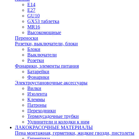
E14
E27
GU10
GX53 таблетка
MR16
Высокомощные
Переноски
Розетки, выключатели, блоки
Блоки
Выключатели
Розетки
Фонарики, элементы питания
Батарейки
Фонарики
Электроустановочные аксессуары
Вилки
Изолента
Клеммы
Патроны
Переходники
Термоусадочные трубки
Удлинители и колодки к ним
ЛАКОКРАСОЧНЫЕ МАТЕРИАЛЫ
Пена монтажная, герметики, жидкие гвозди, пистолеты
Герметики