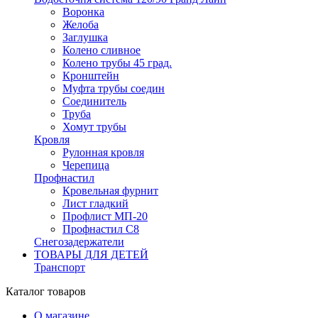
Воронка
Желоба
Заглушка
Колено сливное
Колено трубы 45 град.
Кронштейн
Муфта трубы соедин
Соединитель
Труба
Хомут трубы
Кровля
Рулонная кровля
Черепица
Профнастил
Кровельная фурнит
Лист гладкий
Профлист МП-20
Профнастил С8
Снегозадержатели
ТОВАРЫ ДЛЯ ДЕТЕЙ
Транспорт
Каталог товаров
О магазине