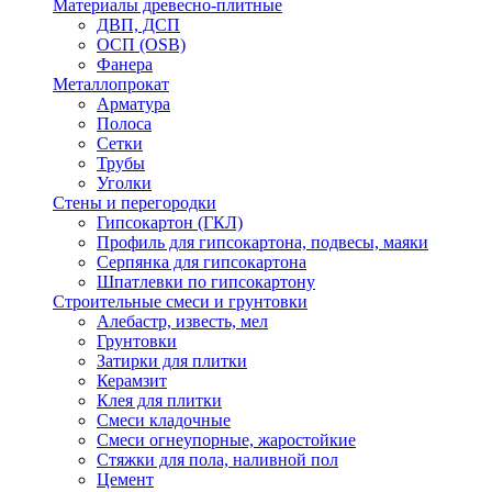
Материалы древесно-плитные
ДВП, ДСП
ОСП (OSB)
Фанера
Металлопрокат
Арматура
Полоса
Сетки
Трубы
Уголки
Стены и перегородки
Гипсокартон (ГКЛ)
Профиль для гипсокартона, подвесы, маяки
Серпянка для гипсокартона
Шпатлевки по гипсокартону
Строительные смеси и грунтовки
Алебастр, известь, мел
Грунтовки
Затирки для плитки
Керамзит
Клея для плитки
Смеси кладочные
Смеси огнеупорные, жаростойкие
Стяжки для пола, наливной пол
Цемент