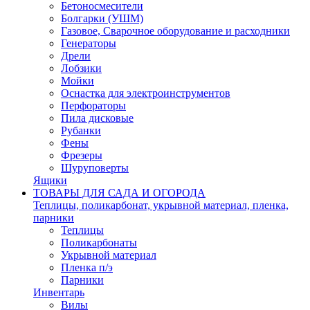
Бетоносмесители
Болгарки (УШМ)
Газовое, Сварочное оборудование и расходники
Генераторы
Дрели
Лобзики
Мойки
Оснастка для электроинструментов
Перфораторы
Пила дисковые
Рубанки
Фены
Фрезеры
Шуруповерты
Ящики
ТОВАРЫ ДЛЯ САДА И ОГОРОДА
Теплицы, поликарбонат, укрывной материал, пленка,
парники
Теплицы
Поликарбонаты
Укрывной материал
Пленка п/э
Парники
Инвентарь
Вилы