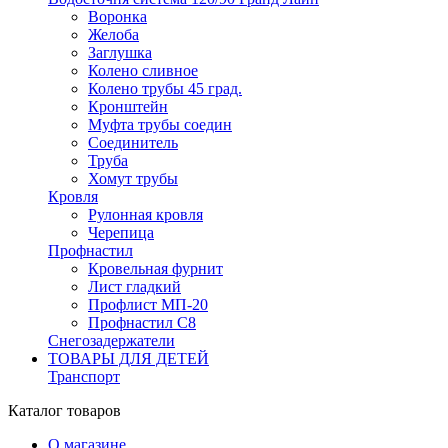
Воронка
Желоба
Заглушка
Колено сливное
Колено трубы 45 град.
Кронштейн
Муфта трубы соедин
Соединитель
Труба
Хомут трубы
Кровля
Рулонная кровля
Черепица
Профнастил
Кровельная фурнит
Лист гладкий
Профлист МП-20
Профнастил С8
Снегозадержатели
ТОВАРЫ ДЛЯ ДЕТЕЙ
Транспорт
Каталог товаров
О магазине