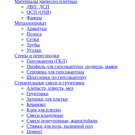
Материалы древесно-плитные
ДВП, ДСП
ОСП (OSB)
Фанера
Металлопрокат
Арматура
Полоса
Сетки
Трубы
Уголки
Стены и перегородки
Гипсокартон (ГКЛ)
Профиль для гипсокартона, подвесы, маяки
Серпянка для гипсокартона
Шпатлевки по гипсокартону
Строительные смеси и грунтовки
Алебастр, известь, мел
Грунтовки
Затирки для плитки
Керамзит
Клея для плитки
Смеси кладочные
Смеси огнеупорные, жаростойкие
Стяжки для пола, наливной пол
Цемент