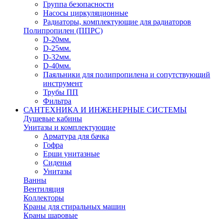
Группа безопасности
Насосы циркуляционные
Радиаторы, комплектующие для радиаторов
Полипропилен (ППРС)
D-20мм.
D-25мм.
D-32мм.
D-40мм.
Паяльники для полипропилена и сопутствующий
инструмент
Трубы ПП
Фильтра
САНТЕХНИКА И ИНЖЕНЕРНЫЕ СИСТЕМЫ
Душевые кабины
Унитазы и комплектующие
Арматура для бачка
Гофра
Ерши унитазные
Сиденья
Унитазы
Ванны
Вентиляция
Коллекторы
Краны для стиральных машин
Краны шаровые