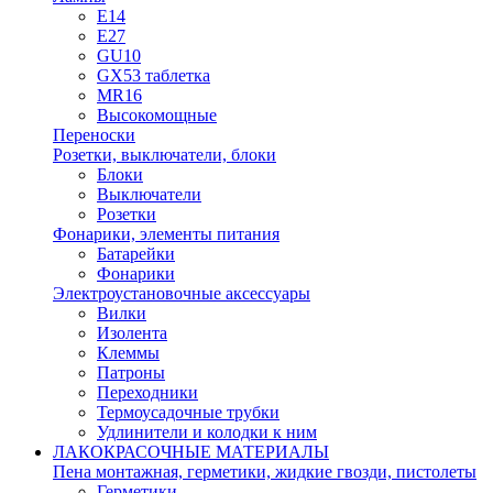
E14
E27
GU10
GX53 таблетка
MR16
Высокомощные
Переноски
Розетки, выключатели, блоки
Блоки
Выключатели
Розетки
Фонарики, элементы питания
Батарейки
Фонарики
Электроустановочные аксессуары
Вилки
Изолента
Клеммы
Патроны
Переходники
Термоусадочные трубки
Удлинители и колодки к ним
ЛАКОКРАСОЧНЫЕ МАТЕРИАЛЫ
Пена монтажная, герметики, жидкие гвозди, пистолеты
Герметики