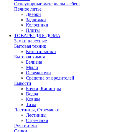
Огнеупорные материалы, асбест
Печное литье
Дверки
Задвижки
Колосники
Плиты
ТОВАРЫ ДЛЯ ДОМА
Замки навесные
Бытовая техник
Кипятильники
Бытовая химия
Белизна
Мыло
Освежители
Средства от вредителей
Емкости
Бочки, Канистры
Ведра
Ковшы
Тазы
Лестницы, Стремянки
Лестницы
Стремянки
Ручки-стяж
Санки