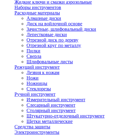
Жидкие ключи и смазки аэрозольные
Наборы инструментов
Расходные материалы
Алмазные диски
Диск на войлочной основе
Зачистные, шлифовальный диски
Лепестковые диски
Отрезной диск по дереву
Отрезной круг по металлу
Пилки
Сверла
Шлифовальные листы
Режущий инструмент
Лезвия к ножам
Ножи
Ножницы
Стеклорезы
Ручной инструмент
Измерительный инструмент
Слесарный инструмент
Столярный инструмент
Штукатурно-отделочный инструмент
Щетки металлические
Средства защиты
Электроинструменты