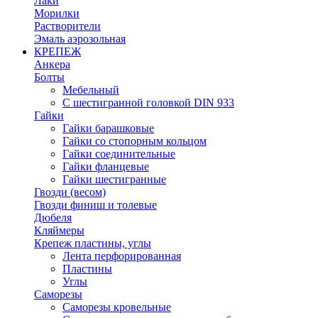
Лаки
Морилки
Растворители
Эмаль аэрозольная
КРЕПЕЖ
Анкера
Болты
Мебельный
С шестигранной головкой DIN 933
Гайки
Гайки барашковые
Гайки со стопорным кольцом
Гайки соединительные
Гайки фланцевые
Гайки шестигранные
Гвозди (весом)
Гвозди финиш и толевые
Дюбеля
Кляймеры
Крепеж пластины, углы
Лента перфорированная
Пластины
Углы
Саморезы
Саморезы кровельные