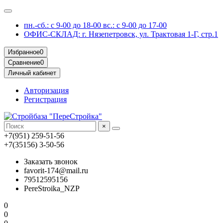
пн.-сб.: с 9-00 до 18-00 вс.: с 9-00 до 17-00
ОФИС-СКЛАД: г. Нязепетровск, ул. Трактовая 1-Г, стр.1
Избранное
0
Сравнение
0
Личный кабинет
Авторизация
Регистрация
×
+7(951) 259-51-56
+7(35156) 3-50-56
Заказать звонок
favorit-174@mail.ru
79512595156
PereStroika_NZP
0
0