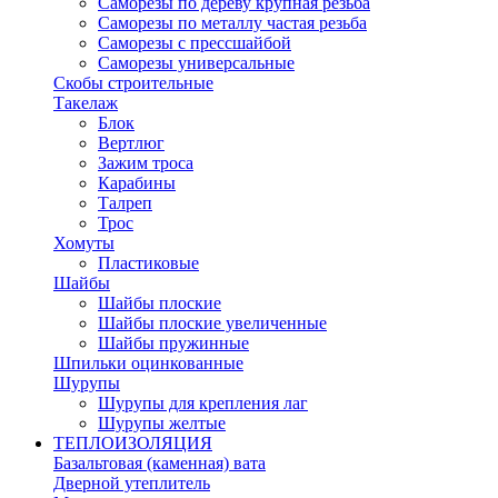
Саморезы по дереву крупная резьба
Саморезы по металлу частая резьба
Саморезы с прессшайбой
Саморезы универсальные
Скобы строительные
Такелаж
Блок
Вертлюг
Зажим троса
Карабины
Талреп
Трос
Хомуты
Пластиковые
Шайбы
Шайбы плоские
Шайбы плоские увеличенные
Шайбы пружинные
Шпильки оцинкованные
Шурупы
Шурупы для крепления лаг
Шурупы желтые
ТЕПЛОИЗОЛЯЦИЯ
Базальтовая (каменная) вата
Дверной утеплитель