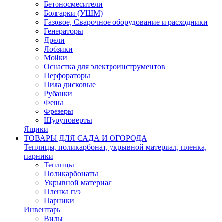
Бетоносмесители
Болгарки (УШМ)
Газовое, Сварочное оборудование и расходники
Генераторы
Дрели
Лобзики
Мойки
Оснастка для электроинструментов
Перфораторы
Пила дисковые
Рубанки
Фены
Фрезеры
Шуруповерты
Ящики
ТОВАРЫ ДЛЯ САДА И ОГОРОДА
Теплицы, поликарбонат, укрывной материал, пленка,
парники
Теплицы
Поликарбонаты
Укрывной материал
Пленка п/э
Парники
Инвентарь
Вилы