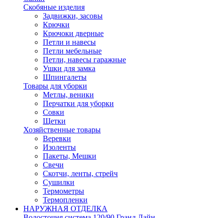
Скобяные изделия
Задвижки, засовы
Крючки
Крючоки дверные
Петли и навесы
Петли мебельные
Петли, навесы гаражные
Ушки для замка
Шпингалеты
Товары для уборки
Метлы, веники
Перчатки для уборки
Совки
Щетки
Хозяйственные товары
Веревки
Изоленты
Пакеты, Мешки
Свечи
Скотчи, ленты, стрейч
Сушилки
Термометры
Термопленки
НАРУЖНАЯ ОТДЕЛКА
Водосточня система 120/90 Гранд Лайн