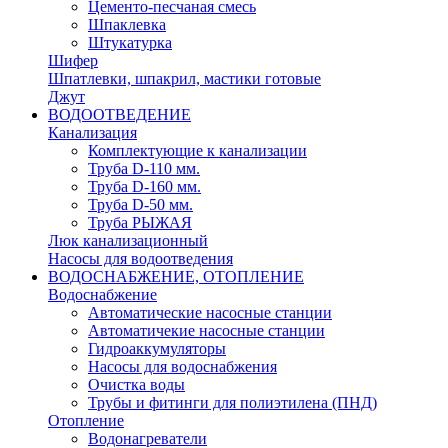
Цементо-песчаная смесь
Шпаклевка
Штукатурка
Шифер
Шпатлевки, шпакрил, мастики готовые
Джут
ВОДООТВЕДЕНИЕ
Канализация
Комплектующие к канализации
Труба D-110 мм.
Труба D-160 мм.
Труба D-50 мм.
Труба РЫЖАЯ
Люк канализационный
Насосы для водоотведения
ВОДОСНАБЖЕНИЕ, ОТОПЛЕНИЕ
Водоснабжение
Автоматичеcкие насосные станции
Автоматичекие насосные станции
Гидроаккумуляторы
Насосы для водоснабжения
Очистка воды
Трубы и фитинги для полиэтилена (ПНД)
Отопление
Водонагреватели