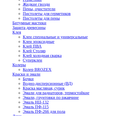
Жидкие гвозди
Пены, очистители
Пистолеты для герметиков
Пистолеты для пены
Битумные мастики
Защита древесины
Клея
Клеи специальные и универсальные
Клеи эпоксидные
Клей ПВА
Клей Столяр
Клей холодная сварка
Суперклеи
Колеры
Колер BROZEX
Краски и эмали
Бочки
Водно-дисперсионные (ВД)
Краска масляная, сурик
Эмали для радиаторов, термостойкие
Эмали, грунтовки по ржавчине
Эмаль НЦ-132
Эмаль ПФ-115
Эмаль ПФ-266 для пола