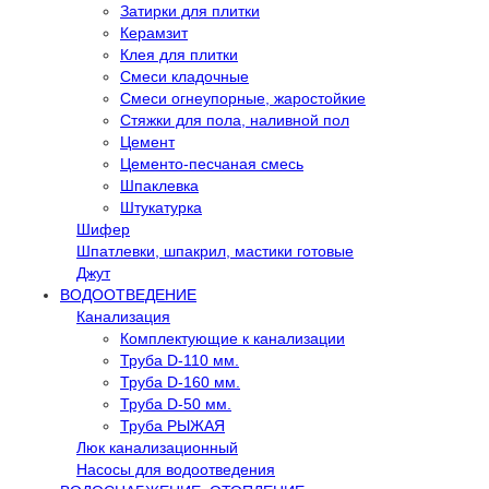
Затирки для плитки
Керамзит
Клея для плитки
Смеси кладочные
Смеси огнеупорные, жаростойкие
Стяжки для пола, наливной пол
Цемент
Цементо-песчаная смесь
Шпаклевка
Штукатурка
Шифер
Шпатлевки, шпакрил, мастики готовые
Джут
ВОДООТВЕДЕНИЕ
Канализация
Комплектующие к канализации
Труба D-110 мм.
Труба D-160 мм.
Труба D-50 мм.
Труба РЫЖАЯ
Люк канализационный
Насосы для водоотведения