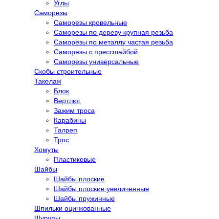
Углы
Саморезы
Саморезы кровельные
Саморезы по дереву крупная резьба
Саморезы по металлу частая резьба
Саморезы с прессшайбой
Саморезы универсальные
Скобы строительные
Такелаж
Блок
Вертлюг
Зажим троса
Карабины
Талреп
Трос
Хомуты
Пластиковые
Шайбы
Шайбы плоские
Шайбы плоские увеличенные
Шайбы пружинные
Шпильки оцинкованные
Шурупы