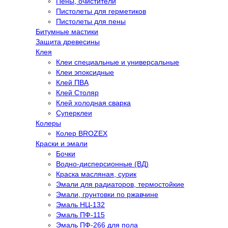
Пены, очистители
Пистолеты для герметиков
Пистолеты для пены
Битумные мастики
Защита древесины
Клея
Клеи специальные и универсальные
Клеи эпоксидные
Клей ПВА
Клей Столяр
Клей холодная сварка
Суперклеи
Колеры
Колер BROZEX
Краски и эмали
Бочки
Водно-дисперсионные (ВД)
Краска масляная, сурик
Эмали для радиаторов, термостойкие
Эмали, грунтовки по ржавчине
Эмаль НЦ-132
Эмаль ПФ-115
Эмаль ПФ-266 для пола