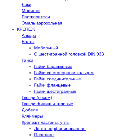
Лаки
Морилки
Растворители
Эмаль аэрозольная
КРЕПЕЖ
Анкера
Болты
Мебельный
С шестигранной головкой DIN 933
Гайки
Гайки барашковые
Гайки со стопорным кольцом
Гайки соединительные
Гайки фланцевые
Гайки шестигранные
Гвозди (весом)
Гвозди финиш и толевые
Дюбеля
Кляймеры
Крепеж пластины, углы
Лента перфорированная
Пластины