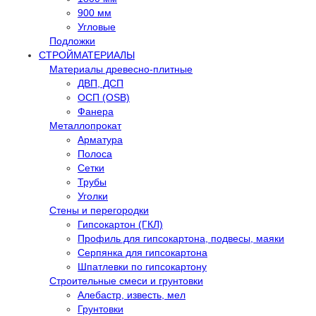
900 мм
Угловые
Подложки
СТРОЙМАТЕРИАЛЫ
Материалы древесно-плитные
ДВП, ДСП
ОСП (OSB)
Фанера
Металлопрокат
Арматура
Полоса
Сетки
Трубы
Уголки
Стены и перегородки
Гипсокартон (ГКЛ)
Профиль для гипсокартона, подвесы, маяки
Серпянка для гипсокартона
Шпатлевки по гипсокартону
Строительные смеси и грунтовки
Алебастр, известь, мел
Грунтовки