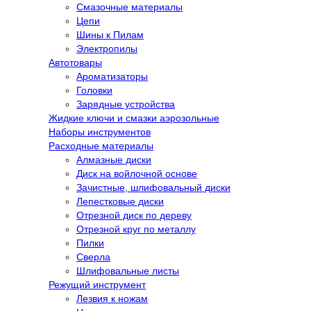
Смазочные материалы
Цепи
Шины к Пилам
Электропилы
Автотовары
Ароматизаторы
Головки
Зарядные устройства
Жидкие ключи и смазки аэрозольные
Наборы инструментов
Расходные материалы
Алмазные диски
Диск на войлочной основе
Зачистные, шлифовальный диски
Лепестковые диски
Отрезной диск по дереву
Отрезной круг по металлу
Пилки
Сверла
Шлифовальные листы
Режущий инструмент
Лезвия к ножам