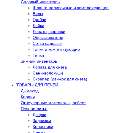
Садовый инвентарь
Шланги поливочные и комплектующие
Вилы
Грабли
Лейки
Лопаты, черенки
Опрыскиватели
Сетки садовые
Тачки и комплектующие
Тяпки
Зимний инвентарь
Лопата для снега
Сани-волокуши
Скрепер (движок для снега)
ТОВАРЫ ДЛЯ ПЕЧЕЙ
Дымоход
Кирпич
Огнеупорные материалы, асбест
Печное литье
Дверки
Задвижки
Колосники
Плиты