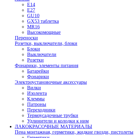
E14
E27
GU10
GX53 таблетка
MR16
Высокомощные
Переноски
Розетки, выключатели, блоки
Блоки
Выключатели
Розетки
Фонарики, элементы питания
Батарейки
Фонарики
Электроустановочные аксессуары
Вилки
Изолента
Клеммы
Патроны
Переходники
Термоусадочные трубки
Удлинители и колодки к ним
ЛАКОКРАСОЧНЫЕ МАТЕРИАЛЫ
Пена монтажная, герметики, жидкие гвозди, пистолеты
Герметики