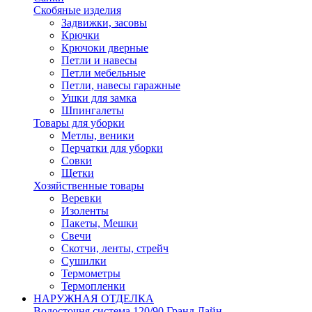
Скобяные изделия
Задвижки, засовы
Крючки
Крючоки дверные
Петли и навесы
Петли мебельные
Петли, навесы гаражные
Ушки для замка
Шпингалеты
Товары для уборки
Метлы, веники
Перчатки для уборки
Совки
Щетки
Хозяйственные товары
Веревки
Изоленты
Пакеты, Мешки
Свечи
Скотчи, ленты, стрейч
Сушилки
Термометры
Термопленки
НАРУЖНАЯ ОТДЕЛКА
Водосточня система 120/90 Гранд Лайн