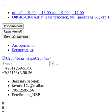
пн.-сб.: с 9-00 до 18-00 вс.: с 9-00 до 17-00
ОФИС-СКЛАД: г. Нязепетровск, ул. Трактовая 1-Г, стр.1
Избранное
0
Сравнение
0
Личный кабинет
Авторизация
Регистрация
×
+7(951) 259-51-56
+7(35156) 3-50-56
Заказать звонок
favorit-174@mail.ru
79512595156
PereStroika_NZP
0
0