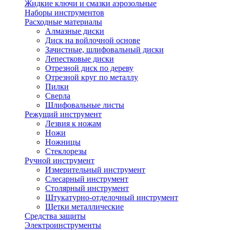
Жидкие ключи и смазки аэрозольные
Наборы инструментов
Расходные материалы
Алмазные диски
Диск на войлочной основе
Зачистные, шлифовальный диски
Лепестковые диски
Отрезной диск по дереву
Отрезной круг по металлу
Пилки
Сверла
Шлифовальные листы
Режущий инструмент
Лезвия к ножам
Ножи
Ножницы
Стеклорезы
Ручной инструмент
Измерительный инструмент
Слесарный инструмент
Столярный инструмент
Штукатурно-отделочный инструмент
Щетки металлические
Средства защиты
Электроинструменты