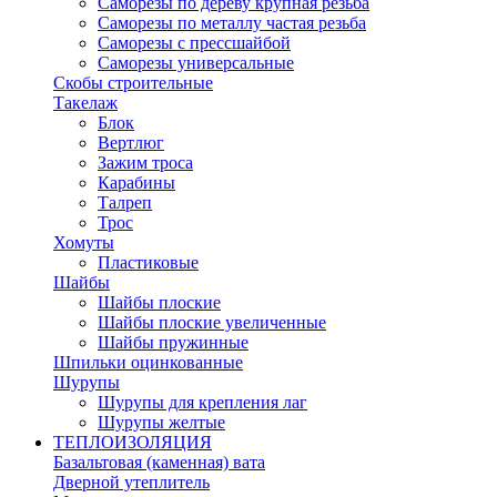
Саморезы по дереву крупная резьба
Саморезы по металлу частая резьба
Саморезы с прессшайбой
Саморезы универсальные
Скобы строительные
Такелаж
Блок
Вертлюг
Зажим троса
Карабины
Талреп
Трос
Хомуты
Пластиковые
Шайбы
Шайбы плоские
Шайбы плоские увеличенные
Шайбы пружинные
Шпильки оцинкованные
Шурупы
Шурупы для крепления лаг
Шурупы желтые
ТЕПЛОИЗОЛЯЦИЯ
Базальтовая (каменная) вата
Дверной утеплитель