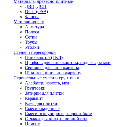
Материалы древесно-плитные
ДВП, ДСП
ОСП (OSB)
Фанера
Металлопрокат
Арматура
Полоса
Сетки
Трубы
Уголки
Стены и перегородки
Гипсокартон (ГКЛ)
Профиль для гипсокартона, подвесы, маяки
Серпянка для гипсокартона
Шпатлевки по гипсокартону
Строительные смеси и грунтовки
Алебастр, известь, мел
Грунтовки
Затирки для плитки
Керамзит
Клея для плитки
Смеси кладочные
Смеси огнеупорные, жаростойкие
Стяжки для пола, наливной пол
Цемент