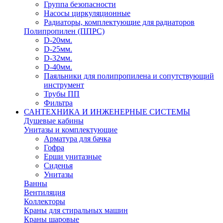
Группа безопасности
Насосы циркуляционные
Радиаторы, комплектующие для радиаторов
Полипропилен (ППРС)
D-20мм.
D-25мм.
D-32мм.
D-40мм.
Паяльники для полипропилена и сопутствующий
инструмент
Трубы ПП
Фильтра
САНТЕХНИКА И ИНЖЕНЕРНЫЕ СИСТЕМЫ
Душевые кабины
Унитазы и комплектующие
Арматура для бачка
Гофра
Ерши унитазные
Сиденья
Унитазы
Ванны
Вентиляция
Коллекторы
Краны для стиральных машин
Краны шаровые