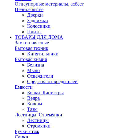
Огнеупорные материалы, асбест
Печное литье
Дверки
Задвижки
Колосники
Плиты
ТОВАРЫ ДЛЯ ДОМА
Замки навесные
Бытовая техник
Кипятильники
Бытовая химия
Белизна
Мыло
Освежители
Средства от вредителей
Емкости
Бочки, Канистры
Ведра
Ковшы
Тазы
Лестницы, Стремянки
Лестницы
Стремянки
Ручки-стяж
Санки