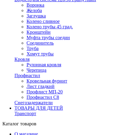
Воронка
Желоба
Заглушка
Колено сливное
Колено трубы 45 град.
Кронштейн
Муфта трубы соедин
Соединитель
Труба
Хомут трубы
Кровля
Рулонная кровля
Черепица
Профнастил
Кровельная фурнит
Лист гладкий
Профлист МП-20
Профнастил С8
Снегозадержатели
ТОВАРЫ ДЛЯ ДЕТЕЙ
Транспорт
Каталог товаров
О магазине