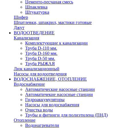
Цементо-песчаная смесь
Шпаклевка
Штукатурка
Шифер
Шпатлевки, шпакрил, мастики готовые
Джут
ВОДООТВЕДЕНИЕ
Канализация
Комплектующие к канализации
Труба D-110 мм.
Труба D-160 мм.
Труба D-50 мм.
Труба РЫЖАЯ
Люк канализационный
Насосы для водоотведения
ВОДОСНАБЖЕНИЕ, ОТОПЛЕНИЕ
Водоснабжение
Автоматичеcкие насосные станции
Автоматичекие насосные станции
Гидроаккумуляторы
Насосы для водоснабжения
Очистка воды
Трубы и фитинги для полиэтилена (ПНД)
Отопление
Водонагреватели