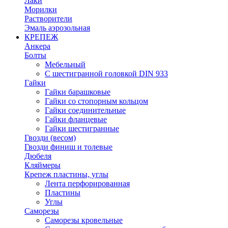
Лаки
Морилки
Растворители
Эмаль аэрозольная
КРЕПЕЖ
Анкера
Болты
Мебельный
С шестигранной головкой DIN 933
Гайки
Гайки барашковые
Гайки со стопорным кольцом
Гайки соединительные
Гайки фланцевые
Гайки шестигранные
Гвозди (весом)
Гвозди финиш и толевые
Дюбеля
Кляймеры
Крепеж пластины, углы
Лента перфорированная
Пластины
Углы
Саморезы
Саморезы кровельные