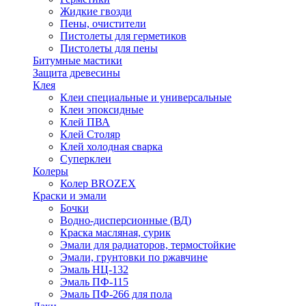
Жидкие гвозди
Пены, очистители
Пистолеты для герметиков
Пистолеты для пены
Битумные мастики
Защита древесины
Клея
Клеи специальные и универсальные
Клеи эпоксидные
Клей ПВА
Клей Столяр
Клей холодная сварка
Суперклеи
Колеры
Колер BROZEX
Краски и эмали
Бочки
Водно-дисперсионные (ВД)
Краска масляная, сурик
Эмали для радиаторов, термостойкие
Эмали, грунтовки по ржавчине
Эмаль НЦ-132
Эмаль ПФ-115
Эмаль ПФ-266 для пола