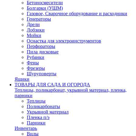
Бетоносмесители
Болгарки (УШМ)
Газовое, Сварочное оборудование и расходники
Генераторы
Дрели
Лобзики
Мойки
Оснастка для электроинструментов
Перфораторы
Пила дисковые
Рубанки
Фены
Фрезеры
Шуруповерты
Ящики
ТОВАРЫ ДЛЯ САДА И ОГОРОДА
Теплицы, поликарбонат, укрывной материал, пленка,
парники
Теплицы
Поликарбонаты
Укрывной материал
Пленка п/э
Парники
Инвентарь
Вилы