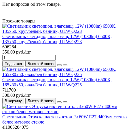
Нет вопросов об этом товаре.
Похожие товары
Светильник светодиод. влагозащ. 12W (1080lm) 6500К,
135x50, круг/белый, банник, ULW-Q223
696264
350.00 руб./шт
Под заказ
Быстрый заказ
Светильник светодиод. влагозащ. 12W (1080lm) 6500К,
165x80x50, овал/бел банник, ULW-Q225
711700
300.00 руб./шт
В корзину
Быстрый заказ
Светильник Этруска настен.-потол. 3х60W E27 d400мм стекло
белое матовое стекло
el1005204075