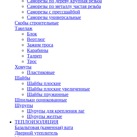
Саморезы по дереву крупная резьба
Саморезы по металлу частая резьба
Саморезы с прессшайбой
Саморезы универсальные
Скобы строительные
Такелаж
Блок
Вертлюг
Зажим троса
Карабины
Талреп
Трос
Хомуты
Пластиковые
Шайбы
Шайбы плоские
Шайбы плоские увеличенные
Шайбы пружинные
Шпильки оцинкованные
Шурупы
Шурупы для крепления лаг
Шурупы желтые
ТЕПЛОИЗОЛЯЦИЯ
Базальтовая (каменная) вата
Дверной утеплитель