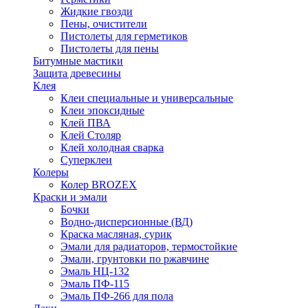
Жидкие гвозди
Пены, очистители
Пистолеты для герметиков
Пистолеты для пены
Битумные мастики
Защита древесины
Клея
Клеи специальные и универсальные
Клеи эпоксидные
Клей ПВА
Клей Столяр
Клей холодная сварка
Суперклеи
Колеры
Колер BROZEX
Краски и эмали
Бочки
Водно-дисперсионные (ВД)
Краска масляная, сурик
Эмали для радиаторов, термостойкие
Эмали, грунтовки по ржавчине
Эмаль НЦ-132
Эмаль ПФ-115
Эмаль ПФ-266 для пола