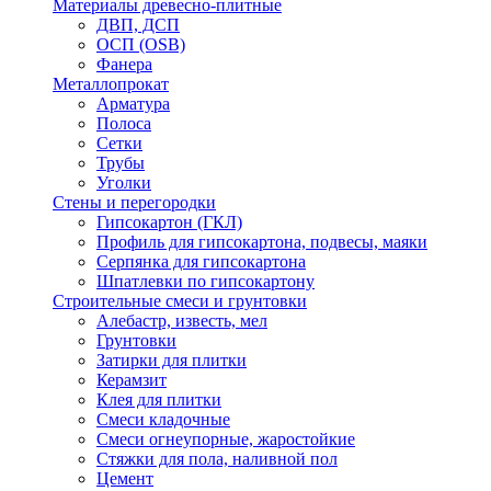
Материалы древесно-плитные
ДВП, ДСП
ОСП (OSB)
Фанера
Металлопрокат
Арматура
Полоса
Сетки
Трубы
Уголки
Стены и перегородки
Гипсокартон (ГКЛ)
Профиль для гипсокартона, подвесы, маяки
Серпянка для гипсокартона
Шпатлевки по гипсокартону
Строительные смеси и грунтовки
Алебастр, известь, мел
Грунтовки
Затирки для плитки
Керамзит
Клея для плитки
Смеси кладочные
Смеси огнеупорные, жаростойкие
Стяжки для пола, наливной пол
Цемент