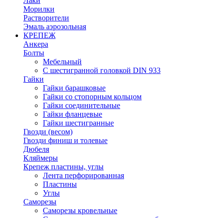
Лаки
Морилки
Растворители
Эмаль аэрозольная
КРЕПЕЖ
Анкера
Болты
Мебельный
С шестигранной головкой DIN 933
Гайки
Гайки барашковые
Гайки со стопорным кольцом
Гайки соединительные
Гайки фланцевые
Гайки шестигранные
Гвозди (весом)
Гвозди финиш и толевые
Дюбеля
Кляймеры
Крепеж пластины, углы
Лента перфорированная
Пластины
Углы
Саморезы
Саморезы кровельные