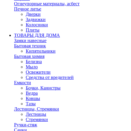
Огнеупорные материалы, асбест
Печное литье
Дверки
Задвижки
Колосники
Плиты
ТОВАРЫ ДЛЯ ДОМА
Замки навесные
Бытовая техник
Кипятильники
Бытовая химия
Белизна
Мыло
Освежители
Средства от вредителей
Емкости
Бочки, Канистры
Ведра
Ковшы
Тазы
Лестницы, Стремянки
Лестницы
Стремянки
Ручки-стяж
Санки