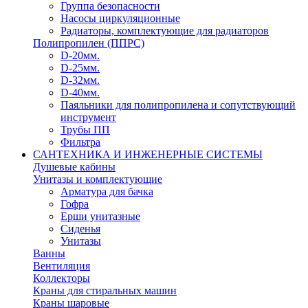
Группа безопасности
Насосы циркуляционные
Радиаторы, комплектующие для радиаторов
Полипропилен (ППРС)
D-20мм.
D-25мм.
D-32мм.
D-40мм.
Паяльники для полипропилена и сопутствующий
инструмент
Трубы ПП
Фильтра
САНТЕХНИКА И ИНЖЕНЕРНЫЕ СИСТЕМЫ
Душевые кабины
Унитазы и комплектующие
Арматура для бачка
Гофра
Ерши унитазные
Сиденья
Унитазы
Ванны
Вентиляция
Коллекторы
Краны для стиральных машин
Краны шаровые