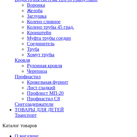
Воронка
Желоба
Заглушка
Колено сливное
Колено трубы 45 град.
Кронштейн
Муфта трубы соедин
Соединитель
Труба
Хомут трубы
Кровля
Рулонная кровля
Черепица
Профнастил
Кровельная фурнит
Лист гладкий
Профлист МП-20
Профнастил С8
Снегозадержатели
ТОВАРЫ ДЛЯ ДЕТЕЙ
Транспорт
Каталог товаров
О магазине