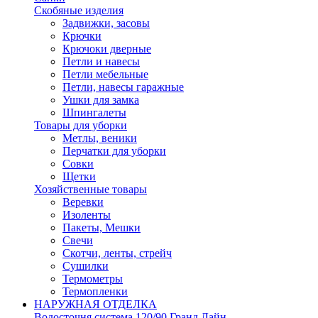
Скобяные изделия
Задвижки, засовы
Крючки
Крючоки дверные
Петли и навесы
Петли мебельные
Петли, навесы гаражные
Ушки для замка
Шпингалеты
Товары для уборки
Метлы, веники
Перчатки для уборки
Совки
Щетки
Хозяйственные товары
Веревки
Изоленты
Пакеты, Мешки
Свечи
Скотчи, ленты, стрейч
Сушилки
Термометры
Термопленки
НАРУЖНАЯ ОТДЕЛКА
Водосточня система 120/90 Гранд Лайн