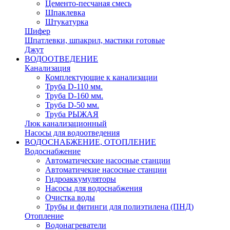
Цементо-песчаная смесь
Шпаклевка
Штукатурка
Шифер
Шпатлевки, шпакрил, мастики готовые
Джут
ВОДООТВЕДЕНИЕ
Канализация
Комплектующие к канализации
Труба D-110 мм.
Труба D-160 мм.
Труба D-50 мм.
Труба РЫЖАЯ
Люк канализационный
Насосы для водоотведения
ВОДОСНАБЖЕНИЕ, ОТОПЛЕНИЕ
Водоснабжение
Автоматичеcкие насосные станции
Автоматичекие насосные станции
Гидроаккумуляторы
Насосы для водоснабжения
Очистка воды
Трубы и фитинги для полиэтилена (ПНД)
Отопление
Водонагреватели