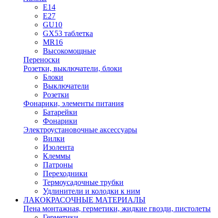
E14
E27
GU10
GX53 таблетка
MR16
Высокомощные
Переноски
Розетки, выключатели, блоки
Блоки
Выключатели
Розетки
Фонарики, элементы питания
Батарейки
Фонарики
Электроустановочные аксессуары
Вилки
Изолента
Клеммы
Патроны
Переходники
Термоусадочные трубки
Удлинители и колодки к ним
ЛАКОКРАСОЧНЫЕ МАТЕРИАЛЫ
Пена монтажная, герметики, жидкие гвозди, пистолеты
Герметики