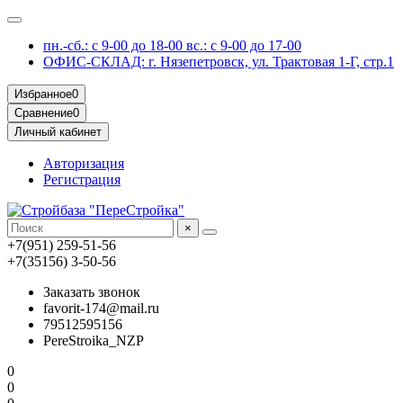
пн.-сб.: с 9-00 до 18-00 вс.: с 9-00 до 17-00
ОФИС-СКЛАД: г. Нязепетровск, ул. Трактовая 1-Г, стр.1
Избранное
0
Сравнение
0
Личный кабинет
Авторизация
Регистрация
×
+7(951) 259-51-56
+7(35156) 3-50-56
Заказать звонок
favorit-174@mail.ru
79512595156
PereStroika_NZP
0
0