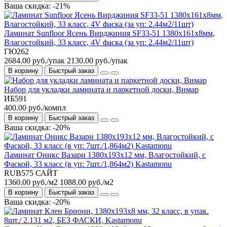
Ваша скидка: -21%
Ламинат Sunfloor Ясень Вирджиния SF33-51 1380х161х8мм,
Влагостойкий, 33 класс, 4V фаска (за уп: 2.44м2/11шт)
ГЮ262
2684.00 руб./упак
2130.00 руб./упак
В корзину
Быстрый заказ
Набор для укладки ламината и паркетной доски, Вимар
ИБ591
400.00 руб./компл
В корзину
Быстрый заказ
Ваша скидка: -20%
Ламинат Оникс Вазари 1380х193х12 мм, Влагостойкий, с
Фаской, 33 класс (в уп: 7шт./1,864м2) Kastamonu
RUB575 САЙТ
1360.00 руб./м2
1088.00 руб./м2
В корзину
Быстрый заказ
Ваша скидка: -20%