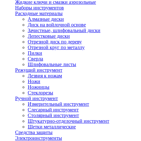
Жидкие ключи и смазки аэрозольные
Наборы инструментов
Расходные материалы
Алмазные диски
Диск на войлочной основе
Зачистные, шлифовальный диски
Лепестковые диски
Отрезной диск по дереву
Отрезной круг по металлу
Пилки
Сверла
Шлифовальные листы
Режущий инструмент
Лезвия к ножам
Ножи
Ножницы
Стеклорезы
Ручной инструмент
Измерительный инструмент
Слесарный инструмент
Столярный инструмент
Штукатурно-отделочный инструмент
Щетки металлические
Средства защиты
Электроинструменты