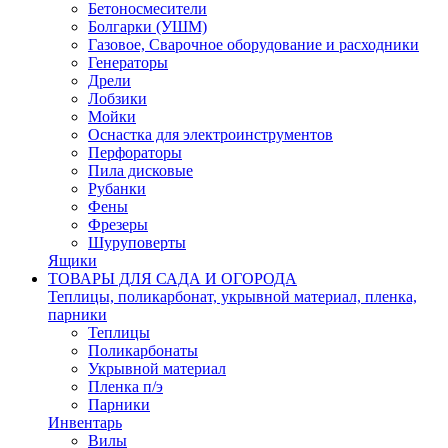
Бетоносмесители
Болгарки (УШМ)
Газовое, Сварочное оборудование и расходники
Генераторы
Дрели
Лобзики
Мойки
Оснастка для электроинструментов
Перфораторы
Пила дисковые
Рубанки
Фены
Фрезеры
Шуруповерты
Ящики
ТОВАРЫ ДЛЯ САДА И ОГОРОДА
Теплицы, поликарбонат, укрывной материал, пленка,
парники
Теплицы
Поликарбонаты
Укрывной материал
Пленка п/э
Парники
Инвентарь
Вилы