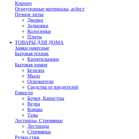
Кирпич
Огнеупорные материалы, асбест
Печное литье
Дверки
Задвижки
Колосники
Плиты
ТОВАРЫ ДЛЯ ДОМА
Замки навесные
Бытовая техник
Кипятильники
Бытовая химия
Белизна
Мыло
Освежители
Средства от вредителей
Емкости
Бочки, Канистры
Ведра
Ковшы
Тазы
Лестницы, Стремянки
Лестницы
Стремянки
Ручки-стяж