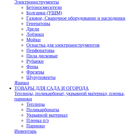
Электроинструменты
Бетоносмесители
Болгарки (УШМ)
Газовое, Сварочное оборудование и расходники
Генераторы
Дрели
Лобзики
Мойки
Оснастка для электроинструментов
Перфораторы
Пила дисковые
Рубанки
Фены
Фрезеры
Шуруповерты
Ящики
ТОВАРЫ ДЛЯ САДА И ОГОРОДА
Теплицы, поликарбонат, укрывной материал, пленка,
парники
Теплицы
Поликарбонаты
Укрывной материал
Пленка п/э
Парники
Инвентарь