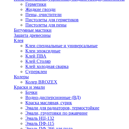
Герметики
Жидкие гвозди
Пены, очистители
Пистолеты для герметиков
Пистолеты для пены
Битумные мастики
Защита древесины
Клея
Клеи специальные и универсальные
Клеи эпоксидные
Клей ПВА
Клей Столяр
Клей холодная сварка
Суперклеи
Колеры
Колер BROZEX
Краски и эмали
Бочки
Водно-дисперсионные (ВД)
Краска масляная, сурик
Эмали для радиаторов, термостойкие
Эмали, грунтовки по ржавчине
Эмаль НЦ-132
Эмаль ПФ-115
Эмаль ПФ-266 для пола