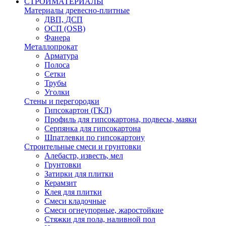
СТРОЙМАТЕРИАЛЫ
Материалы древесно-плитные
ДВП, ДСП
ОСП (OSB)
Фанера
Металлопрокат
Арматура
Полоса
Сетки
Трубы
Уголки
Стены и перегородки
Гипсокартон (ГКЛ)
Профиль для гипсокартона, подвесы, маяки
Серпянка для гипсокартона
Шпатлевки по гипсокартону
Строительные смеси и грунтовки
Алебастр, известь, мел
Грунтовки
Затирки для плитки
Керамзит
Клея для плитки
Смеси кладочные
Смеси огнеупорные, жаростойкие
Стяжки для пола, наливной пол