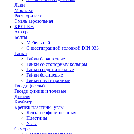
Лаки
Морилки
Растворители
Эмаль аэрозольная
КРЕПЕЖ
Анкера
Болты
Мебельный
С шестигранной головкой DIN 933
Гайки
Гайки барашковые
Гайки со стопорным кольцом
Гайки соединительные
Гайки фланцевые
Гайки шестигранные
Гвозди (весом)
Гвозди финиш и толевые
Дюбеля
Кляймеры
Крепеж пластины, углы
Лента перфорированная
Пластины
Углы
Саморезы