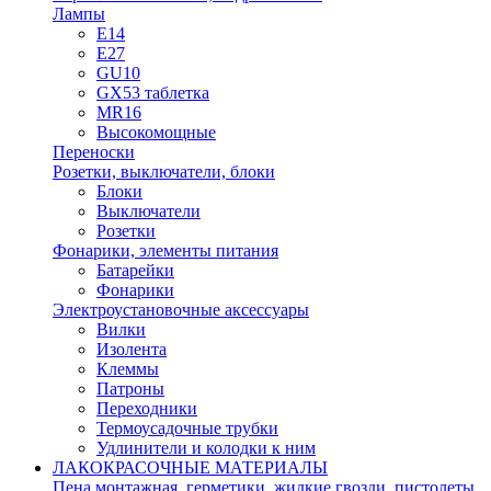
Лампы
E14
E27
GU10
GX53 таблетка
MR16
Высокомощные
Переноски
Розетки, выключатели, блоки
Блоки
Выключатели
Розетки
Фонарики, элементы питания
Батарейки
Фонарики
Электроустановочные аксессуары
Вилки
Изолента
Клеммы
Патроны
Переходники
Термоусадочные трубки
Удлинители и колодки к ним
ЛАКОКРАСОЧНЫЕ МАТЕРИАЛЫ
Пена монтажная, герметики, жидкие гвозди, пистолеты