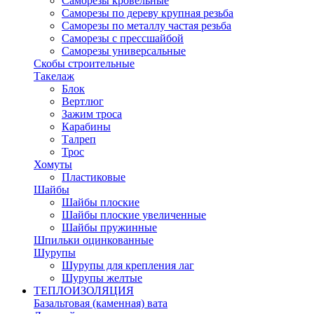
Саморезы кровельные
Саморезы по дереву крупная резьба
Саморезы по металлу частая резьба
Саморезы с прессшайбой
Саморезы универсальные
Скобы строительные
Такелаж
Блок
Вертлюг
Зажим троса
Карабины
Талреп
Трос
Хомуты
Пластиковые
Шайбы
Шайбы плоские
Шайбы плоские увеличенные
Шайбы пружинные
Шпильки оцинкованные
Шурупы
Шурупы для крепления лаг
Шурупы желтые
ТЕПЛОИЗОЛЯЦИЯ
Базальтовая (каменная) вата