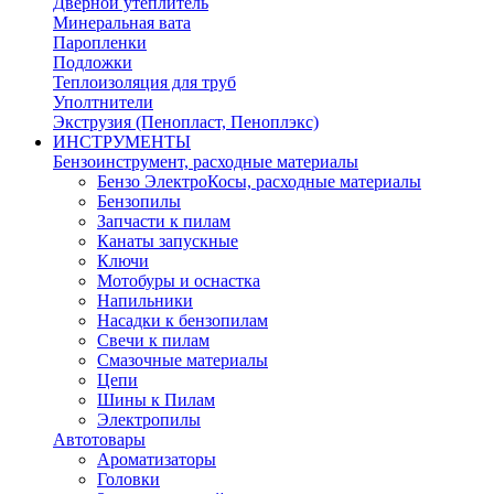
Дверной утеплитель
Минеральная вата
Паропленки
Подложки
Теплоизоляция для труб
Уполтнители
Экструзия (Пенопласт, Пеноплэкс)
ИНСТРУМЕНТЫ
Бензоинструмент, расходные материалы
Бензо ЭлектроКосы, расходные материалы
Бензопилы
Запчасти к пилам
Канаты запускные
Ключи
Мотобуры и оснастка
Напильники
Насадки к бензопилам
Свечи к пилам
Смазочные материалы
Цепи
Шины к Пилам
Электропилы
Автотовары
Ароматизаторы
Головки