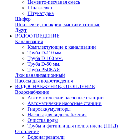
Цементо-песчаная смесь
Шпаклевка
Штукатурка
Шифер
Шпатлевки, шпакрил, мастики готовые
Джут
ВОДООТВЕДЕНИЕ
Канализация
Комплектующие к канализации
Труба D-110 мм.
Труба D-160 мм.
Труба D-50 мм.
Труба РЫЖАЯ
Люк канализационный
Насосы для водоотведения
ВОДОСНАБЖЕНИЕ, ОТОПЛЕНИЕ
Водоснабжение
Автоматичеcкие насосные станции
Автоматичекие насосные станции
Гидроаккумуляторы
Насосы для водоснабжения
Очистка воды
Трубы и фитинги для полиэтилена (ПНД)
Отопление
Водонагреватели