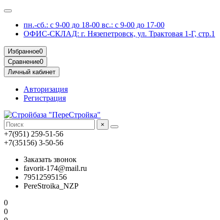
пн.-сб.: с 9-00 до 18-00 вс.: с 9-00 до 17-00
ОФИС-СКЛАД: г. Нязепетровск, ул. Трактовая 1-Г, стр.1
Избранное
0
Сравнение
0
Личный кабинет
Авторизация
Регистрация
×
+7(951) 259-51-56
+7(35156) 3-50-56
Заказать звонок
favorit-174@mail.ru
79512595156
PereStroika_NZP
0
0