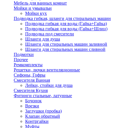
Мебель для ванных комнат
Мойки и умывальн
Мойки кух
Подводка гибкая, шланги для стиральных машин
Подводка гибкая для воды (Гайка+Гайка)
Подводка гибкая для воды (Гайка+Шлиц)
Подводка под смесители
Шланги для душа
Шланги для стиральных машин заливной
Шланги для стиральных машин сливной
Подмотки
Прочее
Ремкомплекты
Решетки, лючки вентиляционные
Сифоны, Гофры
Смесителя Ванная
Лейки, стойки для душа
Смесителя Кухня
Фитинги стальные, латунные
Бочонок
Врезки
Заглушки (пробка)
Клапан обратный
Контргайки
Муфты