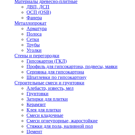
Материалы древесно-плитные
ДВП, ДСП
ОСП (OSB)
Фанера
Металлопрокат
Арматура
Полоса
Сетки
Трубы
Уголки
Стены и перегородки
Гипсокартон (ГКЛ)
Профиль для гипсокартона, подвесы, маяки
Серпянка для гипсокартона
Шпатлевки по гипсокартону
Строительные смеси и грунтовки
Алебастр, известь, мел
Грунтовки
Затирки для плитки
Керамзит
Клея для плитки
Смеси кладочные
Смеси огнеупорные, жаростойкие
Стяжки для пола, наливной пол
Цемент