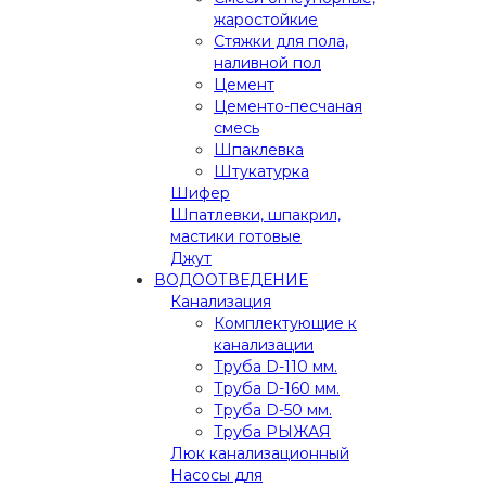
жаростойкие
Стяжки для пола,
наливной пол
Цемент
Цементо-песчаная
смесь
Шпаклевка
Штукатурка
Шифер
Шпатлевки, шпакрил,
мастики готовые
Джут
ВОДООТВЕДЕНИЕ
Канализация
Комплектующие к
канализации
Труба D-110 мм.
Труба D-160 мм.
Труба D-50 мм.
Труба РЫЖАЯ
Люк канализационный
Насосы для