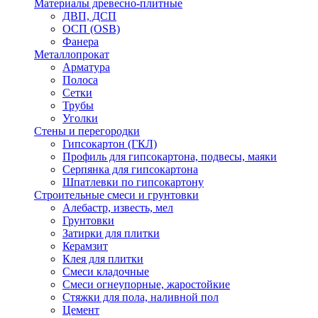
Материалы древесно-плитные
ДВП, ДСП
ОСП (OSB)
Фанера
Металлопрокат
Арматура
Полоса
Сетки
Трубы
Уголки
Стены и перегородки
Гипсокартон (ГКЛ)
Профиль для гипсокартона, подвесы, маяки
Серпянка для гипсокартона
Шпатлевки по гипсокартону
Строительные смеси и грунтовки
Алебастр, известь, мел
Грунтовки
Затирки для плитки
Керамзит
Клея для плитки
Смеси кладочные
Смеси огнеупорные, жаростойкие
Стяжки для пола, наливной пол
Цемент