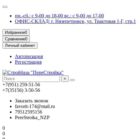
пн.-сб.: с 9-00 до 18-00 вс.: с 9-00 до 17-00
ОФИС-СКЛАД: г. Нязепетровск, ул. Трактовая 1-Г, стр.1
Избранное
0
Сравнение
0
Личный кабинет
Авторизация
Регистрация
×
+7(951) 259-51-56
+7(35156) 3-50-56
Заказать звонок
favorit-174@mail.ru
79512595156
PereStroika_NZP
0
0