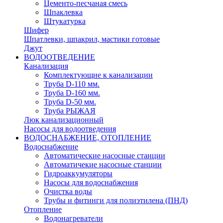
Цементо-песчаная смесь
Шпаклевка
Штукатурка
Шифер
Шпатлевки, шпакрил, мастики готовые
Джут
ВОДООТВЕДЕНИЕ
Канализация
Комплектующие к канализации
Труба D-110 мм.
Труба D-160 мм.
Труба D-50 мм.
Труба РЫЖАЯ
Люк канализационный
Насосы для водоотведения
ВОДОСНАБЖЕНИЕ, ОТОПЛЕНИЕ
Водоснабжение
Автоматичеcкие насосные станции
Автоматичекие насосные станции
Гидроаккумуляторы
Насосы для водоснабжения
Очистка воды
Трубы и фитинги для полиэтилена (ПНД)
Отопление
Водонагреватели