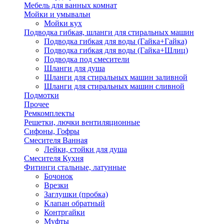
Мебель для ванных комнат
Мойки и умывальн
Мойки кух
Подводка гибкая, шланги для стиральных машин
Подводка гибкая для воды (Гайка+Гайка)
Подводка гибкая для воды (Гайка+Шлиц)
Подводка под смесители
Шланги для душа
Шланги для стиральных машин заливной
Шланги для стиральных машин сливной
Подмотки
Прочее
Ремкомплекты
Решетки, лючки вентиляционные
Сифоны, Гофры
Смесителя Ванная
Лейки, стойки для душа
Смесителя Кухня
Фитинги стальные, латунные
Бочонок
Врезки
Заглушки (пробка)
Клапан обратный
Контргайки
Муфты