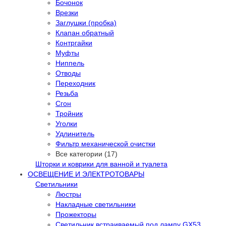
Бочонок
Врезки
Заглушки (пробка)
Клапан обратный
Контргайки
Муфты
Ниппель
Отводы
Переходник
Резьба
Сгон
Тройник
Уголки
Удлинитель
Фильтр механической очистки
Все категории (17)
Шторки и коврики для ванной и туалета
ОСВЕЩЕНИЕ И ЭЛЕКТРОТОВАРЫ
Светильники
Люстры
Накладные светильники
Прожекторы
Светильник встраиваемый под лампу GX53