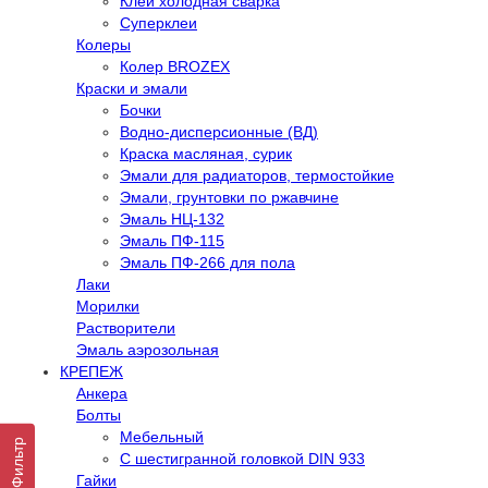
Клей холодная сварка
Суперклеи
Колеры
Колер BROZEX
Краски и эмали
Бочки
Водно-дисперсионные (ВД)
Краска масляная, сурик
Эмали для радиаторов, термостойкие
Эмали, грунтовки по ржавчине
Эмаль НЦ-132
Эмаль ПФ-115
Эмаль ПФ-266 для пола
Лаки
Морилки
Растворители
Эмаль аэрозольная
КРЕПЕЖ
Анкера
Болты
Мебельный
Фильтр
С шестигранной головкой DIN 933
Гайки