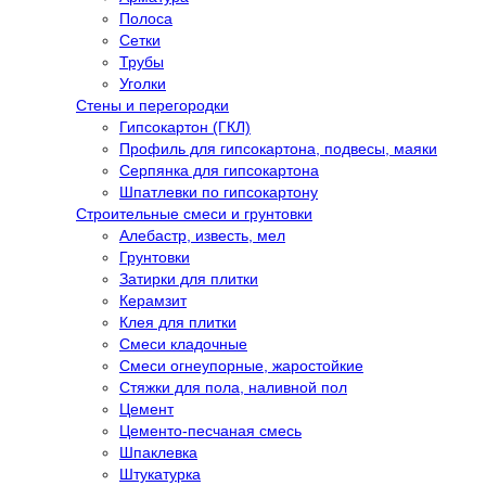
Полоса
Сетки
Трубы
Уголки
Стены и перегородки
Гипсокартон (ГКЛ)
Профиль для гипсокартона, подвесы, маяки
Серпянка для гипсокартона
Шпатлевки по гипсокартону
Строительные смеси и грунтовки
Алебастр, известь, мел
Грунтовки
Затирки для плитки
Керамзит
Клея для плитки
Смеси кладочные
Смеси огнеупорные, жаростойкие
Стяжки для пола, наливной пол
Цемент
Цементо-песчаная смесь
Шпаклевка
Штукатурка