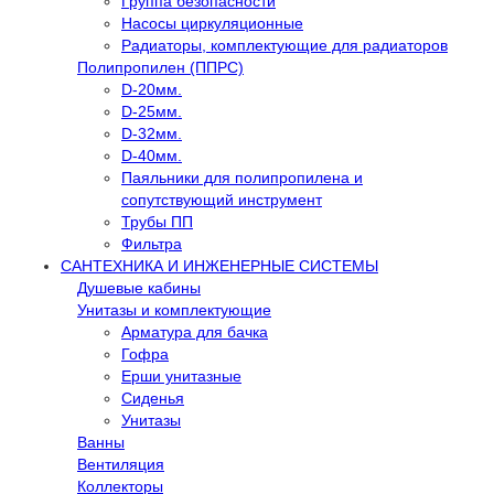
Группа безопасности
Насосы циркуляционные
Радиаторы, комплектующие для радиаторов
Полипропилен (ППРС)
D-20мм.
D-25мм.
D-32мм.
D-40мм.
Паяльники для полипропилена и
сопутствующий инструмент
Трубы ПП
Фильтра
САНТЕХНИКА И ИНЖЕНЕРНЫЕ СИСТЕМЫ
Душевые кабины
Унитазы и комплектующие
Арматура для бачка
Гофра
Ерши унитазные
Сиденья
Унитазы
Ванны
Вентиляция
Коллекторы