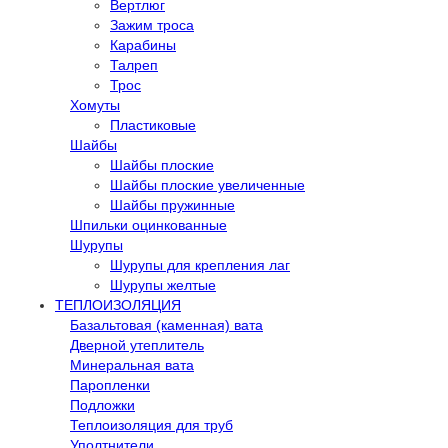
Вертлюг
Зажим троса
Карабины
Талреп
Трос
Хомуты
Пластиковые
Шайбы
Шайбы плоские
Шайбы плоские увеличенные
Шайбы пружинные
Шпильки оцинкованные
Шурупы
Шурупы для крепления лаг
Шурупы желтые
ТЕПЛОИЗОЛЯЦИЯ
Базальтовая (каменная) вата
Дверной утеплитель
Минеральная вата
Паропленки
Подложки
Теплоизоляция для труб
Уполтнители