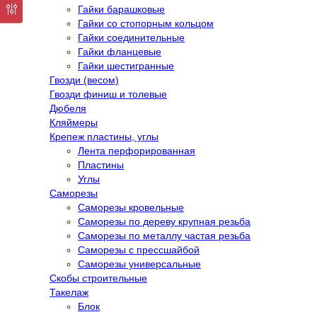
Гайки барашковые
Гайки со стопорным кольцом
Гайки соединительные
Гайки фланцевые
Гайки шестигранные
Гвозди (весом)
Гвозди финиш и толевые
Дюбеля
Кляймеры
Крепеж пластины, углы
Лента перфорированная
Пластины
Углы
Саморезы
Саморезы кровельные
Саморезы по дереву крупная резьба
Саморезы по металлу частая резьба
Саморезы с прессшайбой
Саморезы универсальные
Скобы строительные
Такелаж
Блок