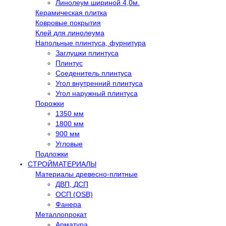
Линолеум шириной 4,0м.
Керамическая плитка
Ковровые покрытия
Клей для линолеума
Напольные плинтуса, фурнитура
Заглушки плинтуса
Плинтус
Соеденитель плинтуса
Угол внутренний плинтуса
Угол наружный плинтуса
Порожки
1350 мм
1800 мм
900 мм
Угловые
Подложки
СТРОЙМАТЕРИАЛЫ
Материалы древесно-плитные
ДВП, ДСП
ОСП (OSB)
Фанера
Металлопрокат
Арматура