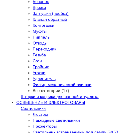
Бочонок
Врезки
Заглушки (пробка)
Клапан обратный
Контргайки
Муфты
Ниппель
Отводы
Переходник
Резьба
Сгон
Тройник
Уголки
Удлинитель
Фильтр механической очистки
Все категории (17)
Шторки и коврики для ванной и туалета
ОСВЕЩЕНИЕ И ЭЛЕКТРОТОВАРЫ
Светильники
Люстры
Накладные светильники
Прожекторы
Светильник встраиваемый под лампу GX53