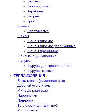
Вертлюг
Зажим троса
Карабины
Талреп
Трос
Хомуты
Пластиковые
Шайбы
Шайбы плоские
Шайбы плоские увеличенные
Шайбы пружинные
Шпильки оцинкованные
Шурупы
Шурупы для крепления лаг
Шурупы желтые
ТЕПЛОИЗОЛЯЦИЯ
Базальтовая (каменная) вата
Дверной утеплитель
Минеральная вата
Паропленки
Подложки
Теплоизоляция для труб
Уполтнители