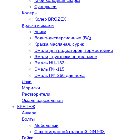
Клей холодная сварка
Суперклеи
Колеры
Колер BROZEX
Краски и эмали
Бочки
Водно-дисперсионные (ВД)
Краска масляная, сурик
Эмали для радиаторов, термостойкие
Эмали, грунтовки по ржавчине
Эмаль НЦ-132
Эмаль ПФ-115
Эмаль ПФ-266 для пола
Лаки
Морилки
Растворители
Эмаль аэрозольная
КРЕПЕЖ
Анкера
Болты
Мебельный
С шестигранной головкой DIN 933
Гайки