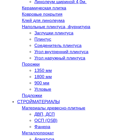
Линолеум шириной 4,0м.
Керамическая плитка
Ковровые покрытия
Клей для линолеума
Напольные плинтуса, фурнитура
Заглушки плинтуса
Плинтус
Соеденитель плинтуса
Угол внутренний плинтуса
Угол наружный плинтуса
Порожки
1350 мм
1800 мм
900 мм
Угловые
Подложки
СТРОЙМАТЕРИАЛЫ
Материалы древесно-плитные
ДВП, ДСП
ОСП (OSB)
Фанера
Металлопрокат
Арматура