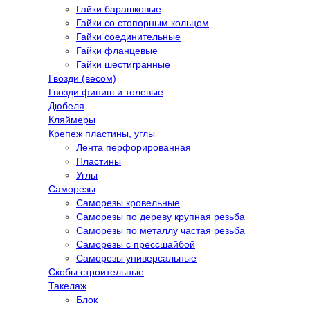
Гайки барашковые
Гайки со стопорным кольцом
Гайки соединительные
Гайки фланцевые
Гайки шестигранные
Гвозди (весом)
Гвозди финиш и толевые
Дюбеля
Кляймеры
Крепеж пластины, углы
Лента перфорированная
Пластины
Углы
Саморезы
Саморезы кровельные
Саморезы по дереву крупная резьба
Саморезы по металлу частая резьба
Саморезы с прессшайбой
Саморезы универсальные
Скобы строительные
Такелаж
Блок