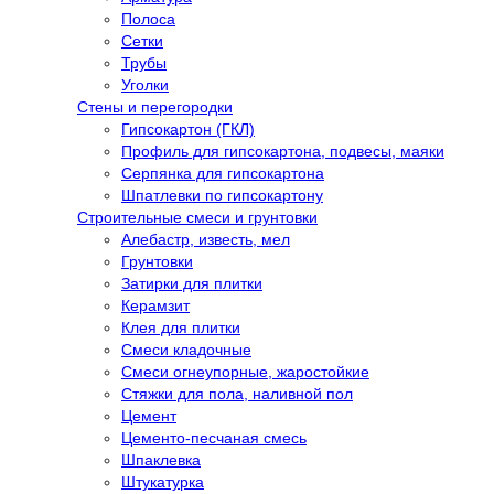
Полоса
Сетки
Трубы
Уголки
Стены и перегородки
Гипсокартон (ГКЛ)
Профиль для гипсокартона, подвесы, маяки
Серпянка для гипсокартона
Шпатлевки по гипсокартону
Строительные смеси и грунтовки
Алебастр, известь, мел
Грунтовки
Затирки для плитки
Керамзит
Клея для плитки
Смеси кладочные
Смеси огнеупорные, жаростойкие
Стяжки для пола, наливной пол
Цемент
Цементо-песчаная смесь
Шпаклевка
Штукатурка