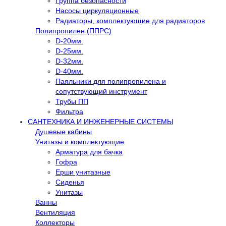
Группа безопасности
Насосы циркуляционные
Радиаторы, комплектующие для радиаторов
Полипропилен (ППРС)
D-20мм.
D-25мм.
D-32мм.
D-40мм.
Паяльники для полипропилена и
сопутствующий инструмент
Трубы ПП
Фильтра
САНТЕХНИКА И ИНЖЕНЕРНЫЕ СИСТЕМЫ
Душевые кабины
Унитазы и комплектующие
Арматура для бачка
Гофра
Ерши унитазные
Сиденья
Унитазы
Ванны
Вентиляция
Коллекторы