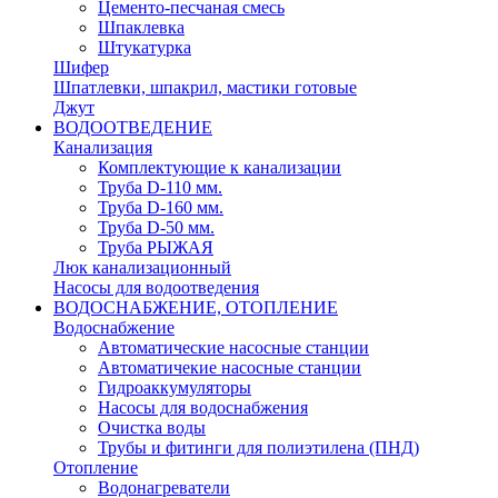
Цементо-песчаная смесь
Шпаклевка
Штукатурка
Шифер
Шпатлевки, шпакрил, мастики готовые
Джут
ВОДООТВЕДЕНИЕ
Канализация
Комплектующие к канализации
Труба D-110 мм.
Труба D-160 мм.
Труба D-50 мм.
Труба РЫЖАЯ
Люк канализационный
Насосы для водоотведения
ВОДОСНАБЖЕНИЕ, ОТОПЛЕНИЕ
Водоснабжение
Автоматичеcкие насосные станции
Автоматичекие насосные станции
Гидроаккумуляторы
Насосы для водоснабжения
Очистка воды
Трубы и фитинги для полиэтилена (ПНД)
Отопление
Водонагреватели