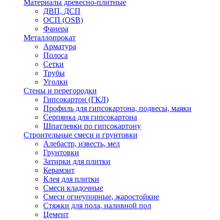
Материалы древесно-плитные
ДВП, ДСП
ОСП (OSB)
Фанера
Металлопрокат
Арматура
Полоса
Сетки
Трубы
Уголки
Стены и перегородки
Гипсокартон (ГКЛ)
Профиль для гипсокартона, подвесы, маяки
Серпянка для гипсокартона
Шпатлевки по гипсокартону
Строительные смеси и грунтовки
Алебастр, известь, мел
Грунтовки
Затирки для плитки
Керамзит
Клея для плитки
Смеси кладочные
Смеси огнеупорные, жаростойкие
Стяжки для пола, наливной пол
Цемент