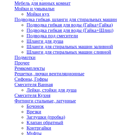
Мебель для ванных комнат
Мойки и умывальн
Мойки кух
Подводка гибкая, шланги для стиральных машин
Подводка гибкая для воды (Гайка+Гайка)
Подводка гибкая для воды (Гайка+Шлиц)
Подводка под смесители
Шланги для душа
Шланги для стиральных машин заливной
Шланги для стиральных машин сливной
Подмотки
Прочее
Ремкомплекты
Решетки, лючки вентиляционные
Сифоны, Гофры
Смесителя Ванная
Лейки, стойки для душа
Смесителя Кухня
Фитинги стальные, латунные
Бочонок
Врезки
Заглушки (пробка)
Клапан обратный
Контргайки
Муфты