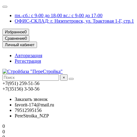
пн.-сб.: с 9-00 до 18-00 вс.: с 9-00 до 17-00
ОФИС-СКЛАД: г. Нязепетровск, ул. Трактовая 1-Г, стр.1
Избранное
0
Сравнение
0
Личный кабинет
Авторизация
Регистрация
×
+7(951) 259-51-56
+7(35156) 3-50-56
Заказать звонок
favorit-174@mail.ru
79512595156
PereStroika_NZP
0
0