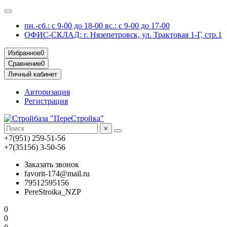
пн.-сб.: с 9-00 до 18-00 вс.: с 9-00 до 17-00
ОФИС-СКЛАД: г. Нязепетровск, ул. Трактовая 1-Г, стр.1
Избранное
0
Сравнение
0
Личный кабинет
Авторизация
Регистрация
×
+7(951) 259-51-56
+7(35156) 3-50-56
Заказать звонок
favorit-174@mail.ru
79512595156
PereStroika_NZP
0
0