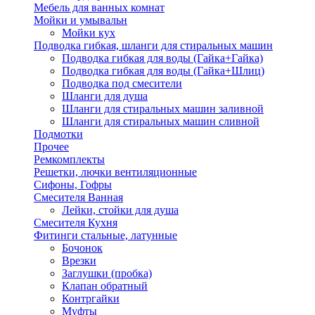
Мебель для ванных комнат
Мойки и умывальн
Мойки кух
Подводка гибкая, шланги для стиральных машин
Подводка гибкая для воды (Гайка+Гайка)
Подводка гибкая для воды (Гайка+Шлиц)
Подводка под смесители
Шланги для душа
Шланги для стиральных машин заливной
Шланги для стиральных машин сливной
Подмотки
Прочее
Ремкомплекты
Решетки, лючки вентиляционные
Сифоны, Гофры
Смесителя Ванная
Лейки, стойки для душа
Смесителя Кухня
Фитинги стальные, латунные
Бочонок
Врезки
Заглушки (пробка)
Клапан обратный
Контргайки
Муфты