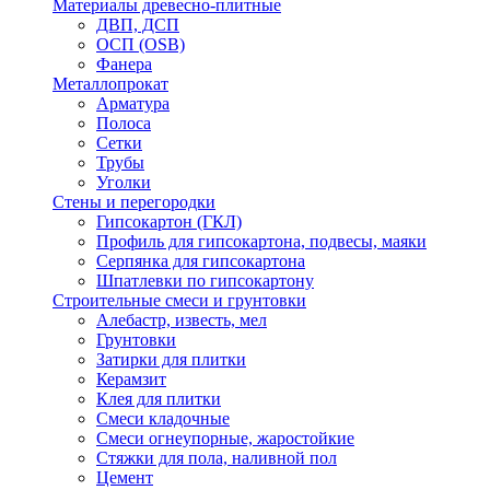
Материалы древесно-плитные
ДВП, ДСП
ОСП (OSB)
Фанера
Металлопрокат
Арматура
Полоса
Сетки
Трубы
Уголки
Стены и перегородки
Гипсокартон (ГКЛ)
Профиль для гипсокартона, подвесы, маяки
Серпянка для гипсокартона
Шпатлевки по гипсокартону
Строительные смеси и грунтовки
Алебастр, известь, мел
Грунтовки
Затирки для плитки
Керамзит
Клея для плитки
Смеси кладочные
Смеси огнеупорные, жаростойкие
Стяжки для пола, наливной пол
Цемент