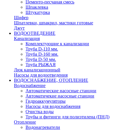
Цементо-песчаная смесь
Шпаклевка
Штукатурка
Шифер
Шпатлевки, шпакрил, мастики готовые
Джут
ВОДООТВЕДЕНИЕ
Канализация
Комплектующие к канализации
Труба D-110 мм.
Труба D-160 мм.
Труба D-50 мм.
Труба РЫЖАЯ
Люк канализационный
Насосы для водоотведения
ВОДОСНАБЖЕНИЕ, ОТОПЛЕНИЕ
Водоснабжение
Автоматичеcкие насосные станции
Автоматичекие насосные станции
Гидроаккумуляторы
Насосы для водоснабжения
Очистка воды
Трубы и фитинги для полиэтилена (ПНД)
Отопление
Водонагреватели