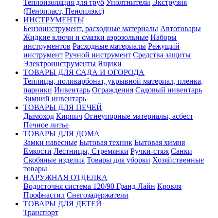
Теплоизоляция для труб
Уполтнители
Экструзия
(Пенопласт, Пеноплэкс)
ИНСТРУМЕНТЫ
Бензоинструмент, расходные материалы
Автотовары
Жидкие ключи и смазки аэрозольные
Наборы
инструментов
Расходные материалы
Режущий
инструмент
Ручной инструмент
Средства защиты
Электроинструменты
Ящики
ТОВАРЫ ДЛЯ САДА И ОГОРОДА
Теплицы, поликарбонат, укрывной материал, пленка,
парники
Инвентарь
Ограждения
Садовый инвентарь
Зимний инвентарь
ТОВАРЫ ДЛЯ ПЕЧЕЙ
Дымоход
Кирпич
Огнеупорные материалы, асбест
Печное литье
ТОВАРЫ ДЛЯ ДОМА
Замки навесные
Бытовая техник
Бытовая химия
Емкости
Лестницы, Стремянки
Ручки-стяж
Санки
Скобяные изделия
Товары для уборки
Хозяйственные
товары
НАРУЖНАЯ ОТДЕЛКА
Водосточня система 120/90 Гранд Лайн
Кровля
Профнастил
Снегозадержатели
ТОВАРЫ ДЛЯ ДЕТЕЙ
Транспорт