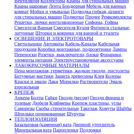
Вентиляция
Коллекторы
Краны для стиральных машин
Краны шаровые
Лента Бордюрная
Мебель для ванных
комнат
Мойки и умывальн
Подводка гибкая, шланги
для стиральных машин
Подмотки
Прочее
Ремкомплекты
Решетки, лючки вентиляционные
Сифоны, Гофры
Смесителя Ванная
Смесителя Кухня
Фитинги стальные,
латунные
Шторки и коврики для ванной и туалета
ОСВЕЩЕНИЕ И ЭЛЕКТРОТОВАРЫ
Светильники
Автоматы
Кабель-Каналы
Кабельная
продукция
Коробки монтажные, подрозетники
Лампы
Переноски
Розетки, выключатели, блоки
Фонарики,
элементы питания
Электроустановочные аксессуары
ЛАКОКРАСОЧНЫЕ МАТЕРИАЛЫ
Пена монтажная, герметики, жидкие гвозди, пистолеты
Битумные мастики
Защита древесины
Клея
Колеры
Краски и эмали
Лаки
Морилки
Растворители
Эмаль
аэрозольная
КРЕПЕЖ
Анкера
Болты
Гайки
Гвозди (весом)
Гвозди финиш и
толевые
Дюбеля
Кляймеры
Крепеж пластины, углы
Саморезы
Скобы строительные
Такелаж
Хомуты
Шайбы
Шпильки оцинкованные
Шурупы
ТЕПЛОИЗОЛЯЦИЯ
Базальтовая (каменная) вата
Дверной утеплитель
Минеральная вата
Паропленки
Подложки