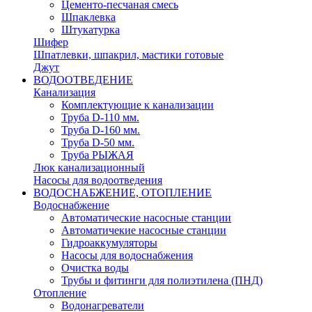
Цементо-песчаная смесь
Шпаклевка
Штукатурка
Шифер
Шпатлевки, шпакрил, мастики готовые
Джут
ВОДООТВЕДЕНИЕ
Канализация
Комплектующие к канализации
Труба D-110 мм.
Труба D-160 мм.
Труба D-50 мм.
Труба РЫЖАЯ
Люк канализационный
Насосы для водоотведения
ВОДОСНАБЖЕНИЕ, ОТОПЛЕНИЕ
Водоснабжение
Автоматичеcкие насосные станции
Автоматичекие насосные станции
Гидроаккумуляторы
Насосы для водоснабжения
Очистка воды
Трубы и фитинги для полиэтилена (ПНД)
Отопление
Водонагреватели