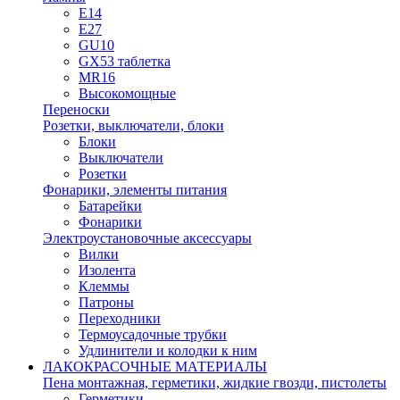
E14
E27
GU10
GX53 таблетка
MR16
Высокомощные
Переноски
Розетки, выключатели, блоки
Блоки
Выключатели
Розетки
Фонарики, элементы питания
Батарейки
Фонарики
Электроустановочные аксессуары
Вилки
Изолента
Клеммы
Патроны
Переходники
Термоусадочные трубки
Удлинители и колодки к ним
ЛАКОКРАСОЧНЫЕ МАТЕРИАЛЫ
Пена монтажная, герметики, жидкие гвозди, пистолеты
Герметики