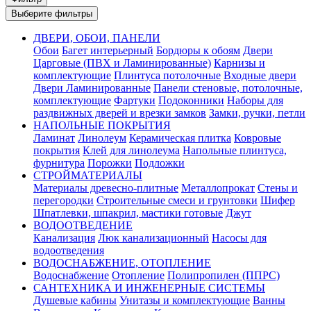
Выберите фильтры
ДВЕРИ, ОБОИ, ПАНЕЛИ
Обои
Багет интерьерный
Бордюры к обоям
Двери
Царговые (ПВХ и Ламинированные)
Карнизы и
комплектующие
Плинтуса потолочные
Входные двери
Двери Ламинированные
Панели стеновые, потолочные,
комплектующие
Фартуки
Подоконники
Наборы для
раздвижных дверей и врезки замков
Замки, ручки, петли
НАПОЛЬНЫЕ ПОКРЫТИЯ
Ламинат
Линолеум
Керамическая плитка
Ковровые
покрытия
Клей для линолеума
Напольные плинтуса,
фурнитура
Порожки
Подложки
СТРОЙМАТЕРИАЛЫ
Материалы древесно-плитные
Металлопрокат
Стены и
перегородки
Строительные смеси и грунтовки
Шифер
Шпатлевки, шпакрил, мастики готовые
Джут
ВОДООТВЕДЕНИЕ
Канализация
Люк канализационный
Насосы для
водоотведения
ВОДОСНАБЖЕНИЕ, ОТОПЛЕНИЕ
Водоснабжение
Отопление
Полипропилен (ППРС)
САНТЕХНИКА И ИНЖЕНЕРНЫЕ СИСТЕМЫ
Душевые кабины
Унитазы и комплектующие
Ванны