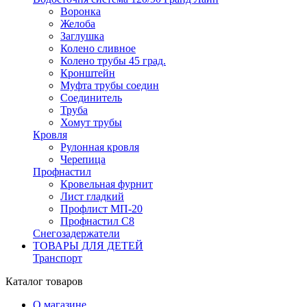
Воронка
Желоба
Заглушка
Колено сливное
Колено трубы 45 град.
Кронштейн
Муфта трубы соедин
Соединитель
Труба
Хомут трубы
Кровля
Рулонная кровля
Черепица
Профнастил
Кровельная фурнит
Лист гладкий
Профлист МП-20
Профнастил С8
Снегозадержатели
ТОВАРЫ ДЛЯ ДЕТЕЙ
Транспорт
Каталог товаров
О магазине