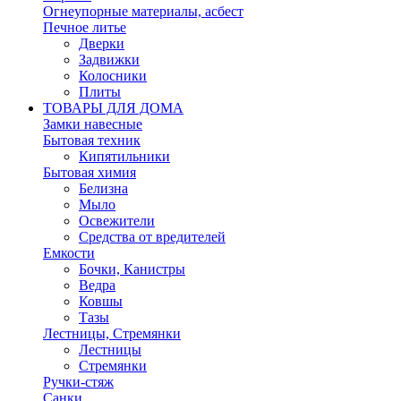
Огнеупорные материалы, асбест
Печное литье
Дверки
Задвижки
Колосники
Плиты
ТОВАРЫ ДЛЯ ДОМА
Замки навесные
Бытовая техник
Кипятильники
Бытовая химия
Белизна
Мыло
Освежители
Средства от вредителей
Емкости
Бочки, Канистры
Ведра
Ковшы
Тазы
Лестницы, Стремянки
Лестницы
Стремянки
Ручки-стяж
Санки