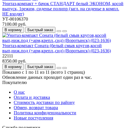
Унитаз-компакт + бачок СТАНДАРТ белый ЭКОНОМ, косой
выпуск, 1режим, сиденье полипр (загл. на сиденье в компл.
НЕ входят)
УТ-00106370
7100.00 руб.
В корзину
Быстрый заказ
Унитаз-компакт Соната (белый смыв кругов,косой
вып,ниж.под (+арм,крепл.,сид) (Воротынск) (023-1636)
22111
8350.00 руб.
В корзину
Быстрый заказ
Показано с 1 по 11 из 11 (всего 1 страниц)
Обновление данных проходит один раз в час.
Покупателю
О нас
Оплата и доставка
Стоимость доставки по району
Обмен, возврат товара
Политика конфиденциальности
Новые поступления
Служба поддержки