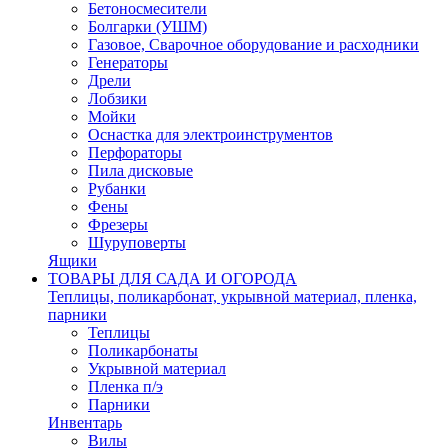
Бетоносмесители
Болгарки (УШМ)
Газовое, Сварочное оборудование и расходники
Генераторы
Дрели
Лобзики
Мойки
Оснастка для электроинструментов
Перфораторы
Пила дисковые
Рубанки
Фены
Фрезеры
Шуруповерты
Ящики
ТОВАРЫ ДЛЯ САДА И ОГОРОДА
Теплицы, поликарбонат, укрывной материал, пленка,
парники
Теплицы
Поликарбонаты
Укрывной материал
Пленка п/э
Парники
Инвентарь
Вилы