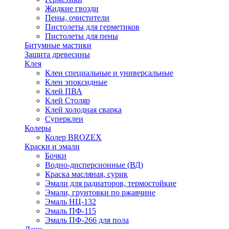
Жидкие гвозди
Пены, очистители
Пистолеты для герметиков
Пистолеты для пены
Битумные мастики
Защита древесины
Клея
Клеи специальные и универсальные
Клеи эпоксидные
Клей ПВА
Клей Столяр
Клей холодная сварка
Суперклеи
Колеры
Колер BROZEX
Краски и эмали
Бочки
Водно-дисперсионные (ВД)
Краска масляная, сурик
Эмали для радиаторов, термостойкие
Эмали, грунтовки по ржавчине
Эмаль НЦ-132
Эмаль ПФ-115
Эмаль ПФ-266 для пола