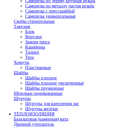
Саморезы по дереву крупная резьба
Саморезы по металлу частая резьба
Саморезы с прессшайбой
Саморезы универсальные
Скобы строительные
Такелаж
Блок
Вертлюг
Зажим троса
Карабины
Талреп
Трос
Хомуты
Пластиковые
Шайбы
Шайбы плоские
Шайбы плоские увеличенные
Шайбы пружинные
Шпильки оцинкованные
Шурупы
Шурупы для крепления лаг
Шурупы желтые
ТЕПЛОИЗОЛЯЦИЯ
Базальтовая (каменная) вата
Дверной утеплитель