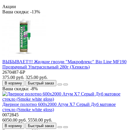
Акции
Ваша скидка: -13%
ВЫБЫВАЕТ!!! Жидкие гвозди "Макрофлекс" Bio Line MF190
Прозрачный Ультрасильный 280г (Хенкель)
2670487-БР
375.00 руб.
325.00 руб.
В корзину
Быстрый заказ
Ваша скидка: -8%
Дверное полотно 600x2000 Атум Х7 Серый Дуб матовое
стекло (Smoke white gloss)
0072845
6050.00 руб.
5550.00 руб.
В корзину
Быстрый заказ