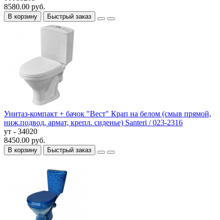
8580.00 руб.
В корзину
Быстрый заказ
Унитаз-компакт + бачок "Вест" Крап на белом (смыв прямой,
ниж.подвод, армат, крепл. сиденье) Santeri / 023-2316
ут - 34020
8450.00 руб.
В корзину
Быстрый заказ