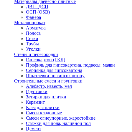
Материалы древесно-плитные
ДВП, ДСП
ОСП (OSB)
Фанера
Металлопрокат
Арматура
Полоса
Сетки
Трубы
Уголки
Стены и перегородки
Гипсокартон (ГКЛ)
Профиль для гипсокартона, подвесы, маяки
Серпянка для гипсокартона
Шпатлевки по гипсокартону
Строительные смеси и грунтовки
Алебастр, известь, мел
Грунтовки
Затирки для плитки
Керамзит
Клея для плитки
Смеси кладочные
Смеси огнеупорные, жаростойкие
Стяжки для пола, наливной пол
Цемент