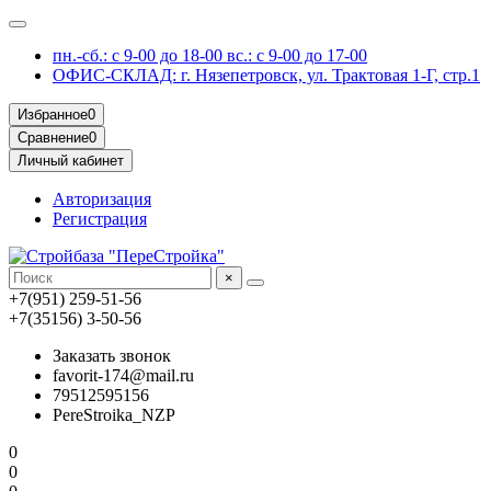
пн.-сб.: с 9-00 до 18-00 вс.: с 9-00 до 17-00
ОФИС-СКЛАД: г. Нязепетровск, ул. Трактовая 1-Г, стр.1
Избранное
0
Сравнение
0
Личный кабинет
Авторизация
Регистрация
×
+7(951) 259-51-56
+7(35156) 3-50-56
Заказать звонок
favorit-174@mail.ru
79512595156
PereStroika_NZP
0
0