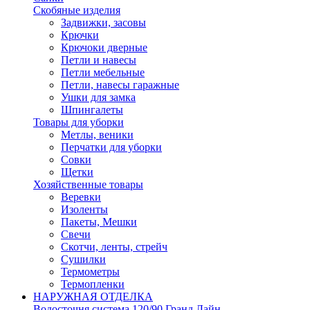
Скобяные изделия
Задвижки, засовы
Крючки
Крючоки дверные
Петли и навесы
Петли мебельные
Петли, навесы гаражные
Ушки для замка
Шпингалеты
Товары для уборки
Метлы, веники
Перчатки для уборки
Совки
Щетки
Хозяйственные товары
Веревки
Изоленты
Пакеты, Мешки
Свечи
Скотчи, ленты, стрейч
Сушилки
Термометры
Термопленки
НАРУЖНАЯ ОТДЕЛКА
Водосточня система 120/90 Гранд Лайн