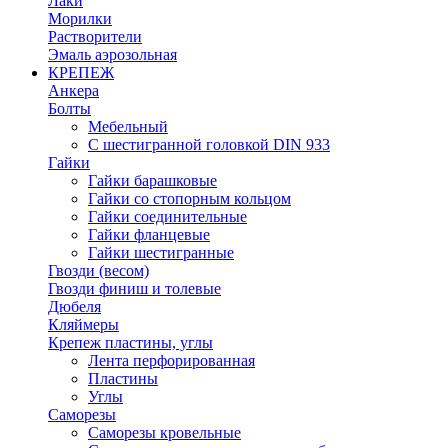
Лаки
Морилки
Растворители
Эмаль аэрозольная
КРЕПЕЖ
Анкера
Болты
Мебельный
С шестигранной головкой DIN 933
Гайки
Гайки барашковые
Гайки со стопорным кольцом
Гайки соединительные
Гайки фланцевые
Гайки шестигранные
Гвозди (весом)
Гвозди финиш и толевые
Дюбеля
Кляймеры
Крепеж пластины, углы
Лента перфорированная
Пластины
Углы
Саморезы
Саморезы кровельные