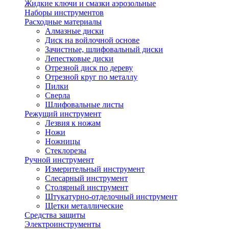
Жидкие ключи и смазки аэрозольные
Наборы инструментов
Расходные материалы
Алмазные диски
Диск на войлочной основе
Зачистные, шлифовальный диски
Лепестковые диски
Отрезной диск по дереву
Отрезной круг по металлу
Пилки
Сверла
Шлифовальные листы
Режущий инструмент
Лезвия к ножам
Ножи
Ножницы
Стеклорезы
Ручной инструмент
Измерительный инструмент
Слесарный инструмент
Столярный инструмент
Штукатурно-отделочный инструмент
Щетки металлические
Средства защиты
Электроинструменты