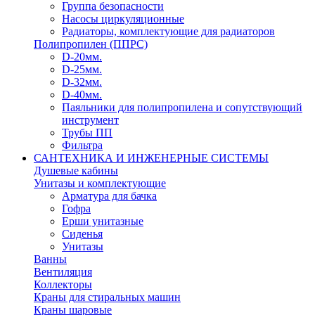
Группа безопасности
Насосы циркуляционные
Радиаторы, комплектующие для радиаторов
Полипропилен (ППРС)
D-20мм.
D-25мм.
D-32мм.
D-40мм.
Паяльники для полипропилена и сопутствующий
инструмент
Трубы ПП
Фильтра
САНТЕХНИКА И ИНЖЕНЕРНЫЕ СИСТЕМЫ
Душевые кабины
Унитазы и комплектующие
Арматура для бачка
Гофра
Ерши унитазные
Сиденья
Унитазы
Ванны
Вентиляция
Коллекторы
Краны для стиральных машин
Краны шаровые